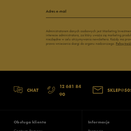
Adres e-mail
Administratorem danych osobowych jest Marketing Investme
interesie administratora, za który uważa się marketing pro
niezbędne w celu otrzymywania newslettera. Każdy ma prawo
prawo wniesienia skargi do organu nadzorczego.
Pełną treś
12 681 84
CHAT
SKLEP@50
90
Obsługa klienta
Informacje
Centrum Pomocy
Promocje