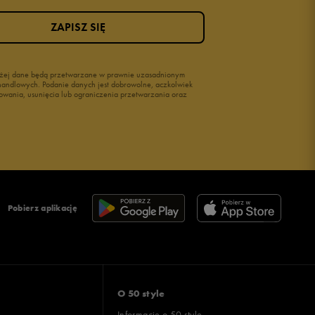
ZAPISZ SIĘ
wyżej dane będą przetwarzane w prawnie uzasadnionym
i handlowych. Podanie danych jest dobrowolne, aczkolwiek
owania, usunięcia lub ograniczenia przetwarzania oraz
Pobierz aplikację
O 50 style
Informacje o 50 style