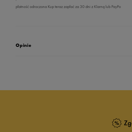
płatność odroczona Kup teraz zapłać za 30 dni z Klarną lub PayPo
Opinie
Produkt nie posia
Zg