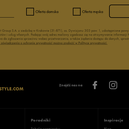
Oferta damska
Oferta męska
nt Group S.A. z siedzibą w Krakowie (31-871), os. Dywizjonu 303 paw. 1, udostępnione po
duktów i usług własnych. Podając swój adres mailowy zgadzasz się na otrzymywanie informacj
 do zgłoszenia sprzeciwu wobec przetwarzania, a także żądania dostępu do danych, sprost
ć oświadczenia o ochronie prywatności można znaleźć w Polityce prywatności.
Znajdź nas na
STYLE.COM
Poradniki
Inspiracje
Tabela rozmiarów
Blog