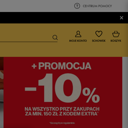
CENTRUM POMOCY
×
MOJE KONTO
SCHOWEK
KOSZYK
BUTY DLA CHŁOPCA
BUTY DLA DZIEWCZYNKI
0-4 lat
0-4 lat
4-8 lat
4-8 lat
9-16 lat
9-16 lat