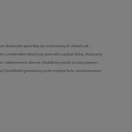
 doskonale sprawdzą się na ośnieżonych stokach jak i
ów z materiałem tekstylnym pozwoliło uzyskać lekką, elastyczną
anie i zdejmowanie obuwia. Dodatkowy pasek na rzep poprawi
ą ClimaShield gwarantują suche wnętrze buta. Amortyzowana i