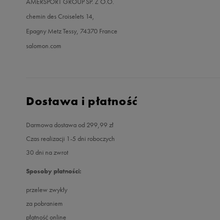
AMERSPORT GROUP SP. Z O.O.
chemin des Croiselets 14,
Epagny Metz Tessy, 74370 France
salomon.com
Dostawa i płatność
Darmowa dostawa od 299,99 zł
Czas realizacji 1-5 dni roboczych
30 dni na zwrot
Sposoby płatności:
przelew zwykły
za pobraniem
płatność online