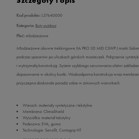
Szczegóły i opis
Kod produktu:
L37640000
Kategoria:
Buty outdoor
Płeć:
młodzieżowe
Młodzieżowe obuwie trekkingowe XA PRO 3D MID CSWP J marki Salomon
podczas spacerów po uliczkach górskich miasteczek. Połączenie syntetyk
i wytrzymałą konstrukcję. System szybkiego sznurowania ułatwi zakład
dopasowanie w okolicy kostki. Wodoodporna konstrukcja wraz membran
przyczepna doskonale poradzi sobie w zimowych warunkach.
Wierzch: materiały syntetyczne i tekstylne
Membrana: ClimaShield
Wyściółka: materiał tekstylny
Podeszwa: EVA, guma
Technologie: Sensifit, Contagrip HT