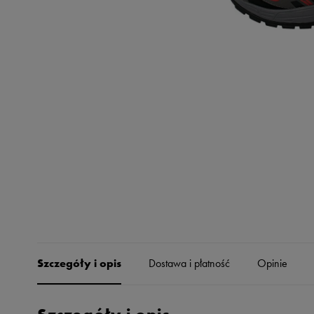
Skechers
Timberland
Umbro
Under Armour
Up8
U.S. Polo ASSN.
Vans
Szczegóły i opis
Dostawa i płatność
Opinie