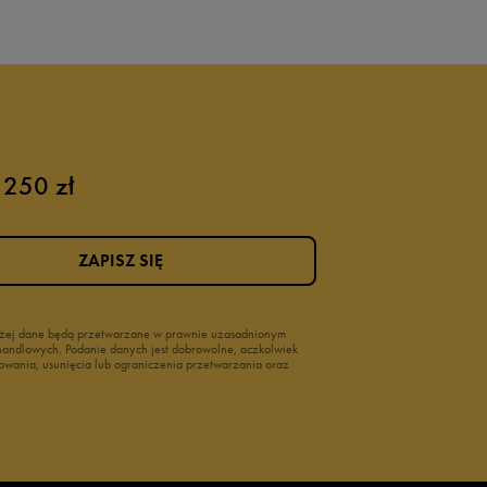
 250 zł
ZAPISZ SIĘ
wyżej dane będą przetwarzane w prawnie uzasadnionym
i handlowych. Podanie danych jest dobrowolne, aczkolwiek
owania, usunięcia lub ograniczenia przetwarzania oraz