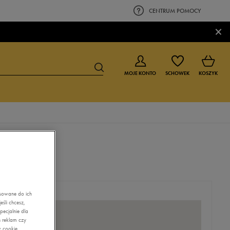
CENTRUM POMOCY
×
MOJE KONTO
SCHOWEK
KOSZYK
BUTY DLA CHŁOPCA
BUTY DLA DZIEWCZYNKI
0-4 lat
0-4 lat
4-8 lat
4-8 lat
9-16 lat
9-16 lat
asowane do ich
śli chcesz,
ecjalnie dla
 reklam czy
w cookie