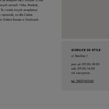
n ze sklepów sieci 50style. U nas
Vans
Timberland
ępnych cenach. Nike, Reebok,
Te i wiele innych znajdziesz
Umbro
 i sprawdź, co dla Ciebie
Under Armour
 w Galerii Rondo w Gorlicach.
Up8
U.S. Polo ASSN.
Vans
GORLICE 50 STYLE
ul. Bieckiej 1
pon.-pt. 09:00-18:00
sob. 09:00-14:00
nd. nieczynne
tel. 503745545