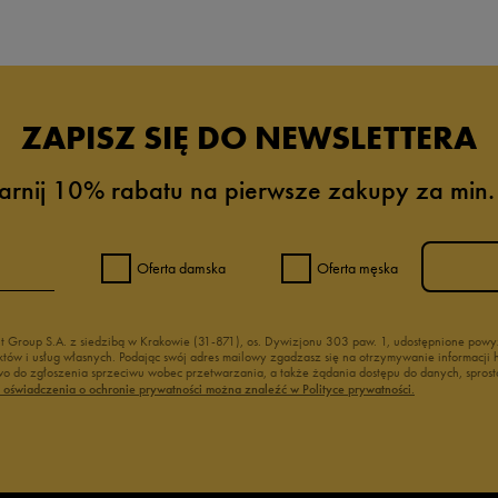
ZAPISZ SIĘ DO NEWSLETTERA
arnij 10% rabatu na pierwsze zakupy za min.
Oferta damska
Oferta męska
nt Group S.A. z siedzibą w Krakowie (31-871), os. Dywizjonu 303 paw. 1, udostępnione po
duktów i usług własnych. Podając swój adres mailowy zgadzasz się na otrzymywanie informacj
 do zgłoszenia sprzeciwu wobec przetwarzania, a także żądania dostępu do danych, sprost
ć oświadczenia o ochronie prywatności można znaleźć w Polityce prywatności.