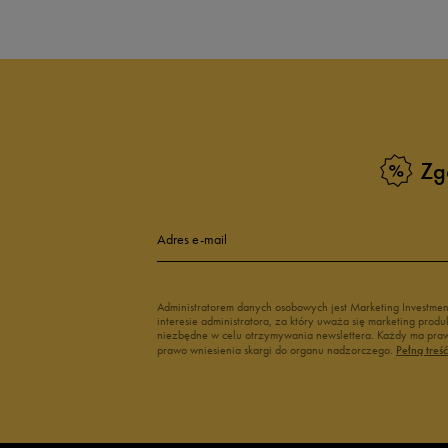
Zg
Adres e-mail
Administratorem danych osobowych jest Marketing Investme
interesie administratora, za który uważa się marketing pro
niezbędne w celu otrzymywania newslettera. Każdy ma prawo
prawo wniesienia skargi do organu nadzorczego.
Pełną treś