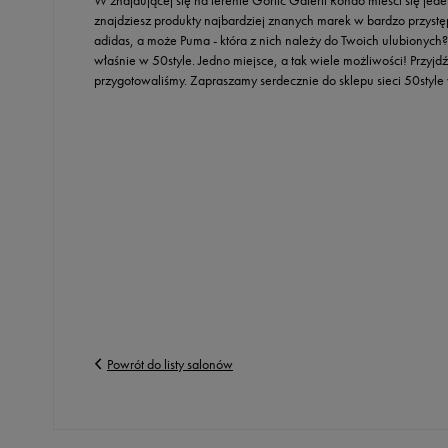
W znajdującej się na terenie Gorlic Galerii Rondo mieści się jede
Skechers
znajdziesz produkty najbardziej znanych marek w bardzo przyst
adidas, a może Puma - która z nich należy do Twoich ulubionych? 
Timberland
właśnie w 50style. Jedno miejsce, a tak wiele możliwości! Przyjdź
Umbro
przygotowaliśmy. Zapraszamy serdecznie do sklepu sieci 50style
Under Armour
Up8
U.S. Polo ASSN.
Vans
Powrót do listy salonów