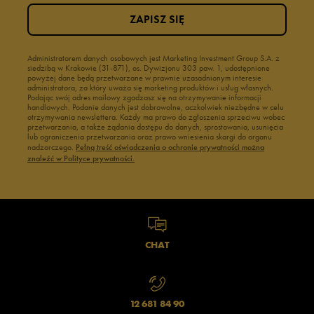
ZAPISZ SIĘ
Administratorem danych osobowych jest Marketing Investment Group S.A. z
siedzibą w Krakowie (31-871), os. Dywizjonu 303 paw. 1, udostępnione
powyżej dane będą przetwarzane w prawnie uzasadnionym interesie
administratora, za który uważa się marketing produktów i usług własnych.
Podając swój adres mailowy zgadzasz się na otrzymywanie informacji
handlowych. Podanie danych jest dobrowolne, aczkolwiek niezbędne w celu
otrzymywania newslettera. Każdy ma prawo do zgłoszenia sprzeciwu wobec
przetwarzania, a także żądania dostępu do danych, sprostowania, usunięcia
lub ograniczenia przetwarzania oraz prawo wniesienia skargi do organu
nadzorczego.
Pełną treść oświadczenia o ochronie prywatności można
znaleźć w Polityce prywatności.
CHAT
12 681 84 90