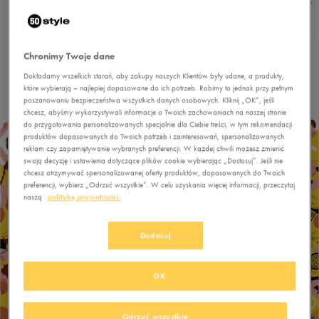
miejscu lubuskim, województwo pomorskie wyprzedziło Kujawy o 4
punkty.
Chronimy Twoje dane
Dokładamy wszelkich starań, aby zakupy naszych Klientów były udane, a produkty,
które wybierają – najlepiej dopasowane do ich potrzeb. Robimy to jednak przy pełnym
poszanowaniu bezpieczeństwa wszystkich danych osobowych. Kliknij „OK”, jeśli
chcesz, abyśmy wykorzystywali informacje o Twoich zachowaniach na naszej stronie
do przygotowania personalizowanych specjalnie dla Ciebie treści, w tym rekomendacji
produktów dopasowanych do Twoich potrzeb i zainteresowań, spersonalizowanych
reklam czy zapamiętywanie wybranych preferencji. W każdej chwili możesz zmienić
swoją decyzję i ustawienia dotyczące plików cookie wybierając „Dostosuj”. Jeśli nie
chcesz otrzymywać spersonalizowanej oferty produktów, dopasowanych do Twoich
preferencji, wybierz „Odrzuć wszystkie”. W celu uzyskania więcej informacji, przeczytaj
naszą
politykę prywatności.
Dostosuj
OK
Odrzuć wszystkie