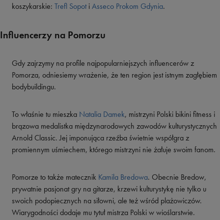
koszykarskie:
Trefl Sopot
i
Asseco Prokom Gdynia
.
Influencerzy na Pomorzu
Gdy zajrzymy na profile najpopularniejszych influencerów z
Pomorza, odniesiemy wrażenie, że ten region jest istnym zagłębiem
bodybuildingu.
To właśnie tu mieszka
Natalia Damek
, mistrzyni Polski bikini fitness i
brązowa medalistka międzynarodowych zawodów kulturystycznych
Arnold Classic. Jej imponująca rzeźba świetnie współgra z
promiennym uśmiechem, którego mistrzyni nie żałuje swoim fanom.
Pomorze to także matecznik
Kamila Bredowa
. Obecnie Bredow,
prywatnie pasjonat gry na gitarze, krzewi kulturystykę nie tylko u
swoich podopiecznych na siłowni, ale też wśród plażowiczów.
Wiarygodności dodaje mu tytuł mistrza Polski w wioślarstwie.