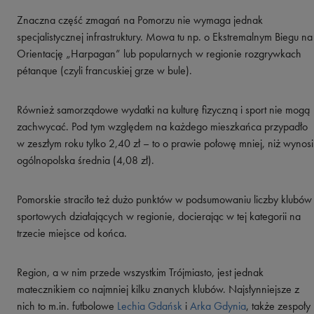
Znaczna część zmagań na Pomorzu nie wymaga jednak
specjalistycznej infrastruktury. Mowa tu np. o Ekstremalnym Biegu na
Orientację „Harpagan” lub popularnych w regionie rozgrywkach
pétanque (czyli francuskiej grze w bule).
Również samorządowe wydatki na kulturę fizyczną i sport nie mogą
zachwycać. Pod tym względem na każdego mieszkańca przypadło
w zeszłym roku tylko 2,40 zł – to o prawie połowę mniej, niż wynosi
ogólnopolska średnia (4,08 zł).
Pomorskie straciło też dużo punktów w podsumowaniu liczby klubów
sportowych działających w regionie, docierając w tej kategorii na
trzecie miejsce od końca.
Region, a w nim przede wszystkim Trójmiasto, jest jednak
matecznikiem co najmniej kilku znanych klubów. Najsłynniejsze z
nich to m.in. futbolowe
Lechia Gdańsk
i
Arka Gdynia
, także zespoły