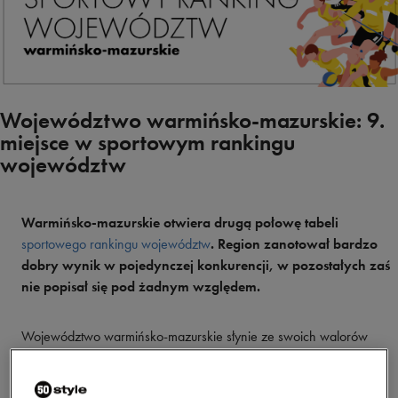
Województwo warmińsko-mazurskie: 9.
miejsce w sportowym rankingu
województw
Warmińsko-mazurskie otwiera drugą połowę tabeli
sportowego rankingu województw
. Region zanotował bardzo
dobry wynik w pojedynczej konkurencji, w pozostałych zaś
nie popisał się pod żadnym względem.
Województwo warmińsko-mazurskie słynie ze swoich walorów
turystycznych, ale w naszym rankingu zajęło odległą, 9. lokatę. 53
punkty w finałowym podsumowaniu zostały uzbierane z niemałym