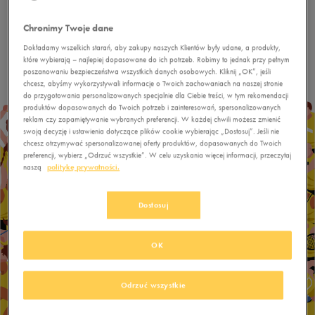
trudem.
Chronimy Twoje dane
Dokładamy wszelkich starań, aby zakupy naszych Klientów były udane, a produkty,
które wybierają – najlepiej dopasowane do ich potrzeb. Robimy to jednak przy pełnym
poszanowaniu bezpieczeństwa wszystkich danych osobowych. Kliknij „OK”, jeśli
chcesz, abyśmy wykorzystywali informacje o Twoich zachowaniach na naszej stronie
do przygotowania personalizowanych specjalnie dla Ciebie treści, w tym rekomendacji
produktów dopasowanych do Twoich potrzeb i zainteresowań, spersonalizowanych
reklam czy zapamiętywanie wybranych preferencji. W każdej chwili możesz zmienić
swoją decyzję i ustawienia dotyczące plików cookie wybierając „Dostosuj”. Jeśli nie
chcesz otrzymywać spersonalizowanej oferty produktów, dopasowanych do Twoich
preferencji, wybierz „Odrzuć wszystkie”. W celu uzyskania więcej informacji, przeczytaj
naszą
politykę prywatności.
Dostosuj
OK
Odrzuć wszystkie