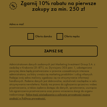
Zgarnij 10% rabatu na pierwsze
zakupy za min. 250 zł
Adres e-mail
Oferta damska
Oferta męska
ZAPISZ SIĘ
Administratorem danych osobowych jest Marketing Investment Group S.A. z
siedzibą w Krakowie (31-871), os. Dywizjonu 303 paw. 1, udostępnione
powyżej dane będą przetwarzane w prawnie uzasadnionym interesie
administratora, za który uważa się marketing produktów i usług własnych.
Podając swój adres mailowy zgadzasz się na otrzymywanie informacji
handlowych. Podanie danych jest dobrowolne, aczkolwiek niezbędne w celu
otrzymywania newslettera. Każdy ma prawo do zgłoszenia sprzeciwu wobec
przetwarzania, a także żądania dostępu do danych, sprostowania, usunięcia
lub ograniczenia przetwarzania oraz prawo wniesienia skargi do organu
nadzorczego.
Pełną treść oświadczenia o ochronie prywatności można
znaleźć w Polityce prywatności.