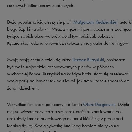
ciekawych influencerów sportowych.
Dużą popularnością cieszy się profil
Małgorzaty Kędzierskiej
, autorki
bloga Szpilki na siłowni. Wraz z mężem i psem codziennie zachęca
tysiące swoich obserwatorów do aktywności. Jak pokazuje
Kędzierska, rodzina to również skuteczny motywator do treningów.
Swoją pasją chętnie dzieli się także
Bartosz Burzyński
, posiadacz
być może najbardziej rozbudowanych pleców w północno-
wschodniej Polsce. Burzyński na każdym kroku stara się przelewać
swoją pasję na innych: tak na siłowni, jak też w trakcie spacerów z
żoną i dzieckiem.
Wszystkim łasuchom polecamy zaś konto
Oliwii Dargiewicz
. Dzięki
niej na własne oczy można się przekonać, że zamiłowanie do
czekolady i masła orzechowego nie musi kłócić się z pracą nad
idealną figurą. Swoją sylwetkę budujemy bowiem nie tylko na