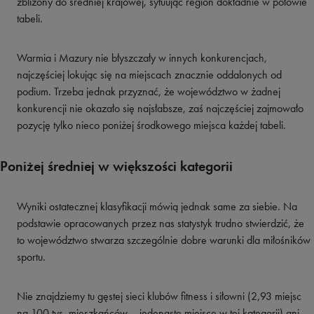
zbliżony do średniej krajowej, sytuując region dokładnie w połowie
tabeli.
Warmia i Mazury nie błyszczały w innych konkurencjach,
najczęściej lokując się na miejscach znacznie oddalonych od
podium. Trzeba jednak przyznać, że województwo w żadnej
konkurencji nie okazało się najsłabsze, zaś najczęściej zajmowało
pozycję tylko nieco poniżej środkowego miejsca każdej tabeli.
Poniżej średniej w większości kategorii
Wyniki ostatecznej klasyfikacji mówią jednak same za siebie. Na
podstawie opracowanych przez nas statystyk trudno stwierdzić, że
to województwo stwarza szczególnie dobre warunki dla miłośników
sportu.
Nie znajdziemy tu gęstej sieci klubów fitness i siłowni (2,93 miejsc
na 100 tys. mieszkańców – jedenaste miejsce w tej kategorii) ani