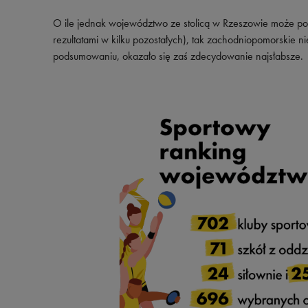
Skechers
O ile jednak województwo ze stolicą w Rzeszowie może poc
Timberland
rezultatami w kilku pozostałych), tak zachodniopomorski
podsumowaniu, okazało się zaś zdecydowanie najsłabsze.
Umbro
Under Armour
Up8
U.S. Polo ASSN.
Vans