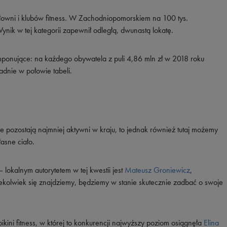
łowni i klubów fitness. W Zachodniopomorskiem na 100 tys.
ik w tej kategorii zapewnił odległą, dwunastą lokatę.
mponujące: na każdego obywatela z puli 4,86 mln zł w 2018 roku
adnie w połowie tabeli.
e pozostają najmniej aktywni w kraju, to jednak również tutaj możemy
asne ciało.
lokalnym autorytetem w tej kwestii jest
Mateusz Groniewicz
,
ziekolwiek się znajdziemy, będziemy w stanie skutecznie zadbać o swoje
kini fitness, w której to konkurencji najwyższy poziom osiągnęła
Elina