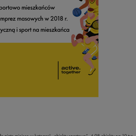
piąte miejsce w kategorii „obiekty sportowe”. 4,08 obiektu na 10 tys.