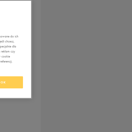
asowane do ich
śli chcesz,
ecjalnie dla
 reklam czy
w cookie
eferencji,
OK