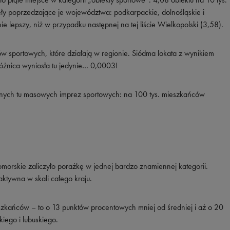
ęły poprzedzające je województwa: podkarpackie, dolnośląskie i
nie lepszy, niż w przypadku następnej na tej liście Wielkopolski (3,58).
ów sportowych, które działają w regionie. Siódma lokata z wynikiem
 różnica wyniosła tu jedynie… 0,0003!
wanych tu masowych imprez sportowych: na 100 tys. mieszkańców
rskie zaliczyło porażkę w jednej bardzo znamiennej kategorii.
aktywna w skali całego kraju.
eszkańców – to o 13 punktów procentowych mniej od średniej i aż o 20
iego i lubuskiego.