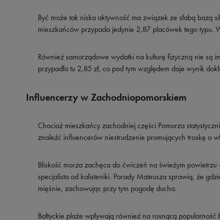
Być może tak niska aktywność ma związek ze słabą bazą si
mieszkańców przypada jedynie 2,87 placówek tego typu. Wyn
Również samorządowe wydatki na kulturę fizyczną nie są i
przypadło tu 2,85 zł, co pod tym względem daje wynik dokł
Influencerzy w Zachodniopomorskiem
Chociaż mieszkańcy zachodniej części Pomorza statystyczni
znaleźć influencerów niestrudzenie promujących troskę o wł
Bliskość morza zachęca do ćwiczeń na świeżym powietrzu – 
specjalista od kalisteniki. Porady Mateusza sprawią, że gd
mięśnie, zachowując przy tym pogodę ducha.
Bałtyckie plaże wpływają również na rosnącą popularność bi