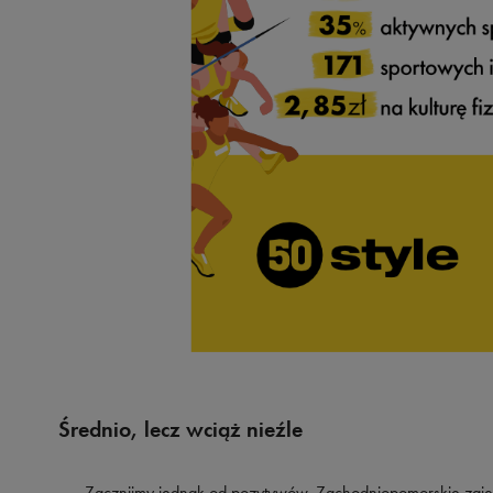
Średnio, lecz wciąż nieźle
Zacznijmy jednak od pozytywów. Zachodniopomorskie zajęło 