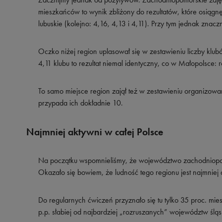
mieszkańców to wynik zbliżony do rezultatów, które osiągn
lubuskie (kolejno: 4,16, 4,13 i 4,11). Przy tym jednak znacz
Oczko niżej region uplasował się w zestawieniu liczby klub
4,11 klubu to rezultat niemal identyczny, co w Małopolsce:
To samo miejsce region zajął też w zestawieniu organizo
przypada ich dokładnie 10.
Najmniej aktywni w całej Polsce
Na początku wspomnieliśmy, że województwo zachodniopomo
Okazało się bowiem, że ludność tego regionu jest najmniej 
Do regularnych ćwiczeń przyznało się tu tylko 35 proc. mi
p.p. słabiej od najbardziej „rozruszanych” województw śląsk