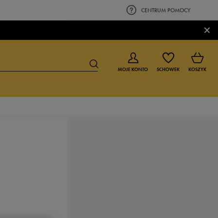
CENTRUM POMOCY
×
MOJE KONTO
SCHOWEK
KOSZYK
BUTY DLA CHŁOPCA
BUTY DLA DZIEWCZYNKI
0-4 lat
0-4 lat
4-8 lat
4-8 lat
9-16 lat
9-16 lat