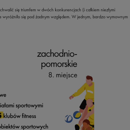
Vans
Timberland
hwalić się triumfem w dwóch konkurencjach (i całkiem niezłymi
Umbro
e nie wyróżniło się pod żadnym względem. W jednym, bardzo wymownym
Under Armour
Up8
U.S. Polo ASSN.
Vans