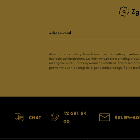
Skechers
Zg
Timberland
Umbro
Adres e-mail
Under Armour
Up8
Administratorem danych osobowych jest Marketing Investme
U.S. Polo ASSN.
interesie administratora, za który uważa się marketing pro
niezbędne w celu otrzymywania newslettera. Każdy ma prawo
Vans
prawo wniesienia skargi do organu nadzorczego.
Pełną treś
12 681 84
CHAT
SKLEP@50
90