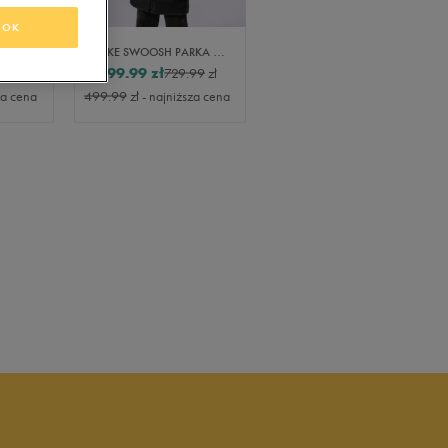
OK
ELLESSE KURTKA PEJO PADDED JACKET BLK
NIKE SWOOSH PARKA JACKET
JORDAN KURTKA ZIMOWA W J
499.99
zł
599.99
zł
99
zł
729.99
zł
929.99
zł
za cena
499.99
zł
- najniższa cena
599.99
zł
- najniższa cena