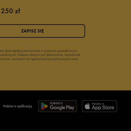
 250 zł
ZAPISZ SIĘ
wyżej dane będą przetwarzane w prawnie uzasadnionym
i handlowych. Podanie danych jest dobrowolne, aczkolwiek
owania, usunięcia lub ograniczenia przetwarzania oraz
Pobierz aplikację