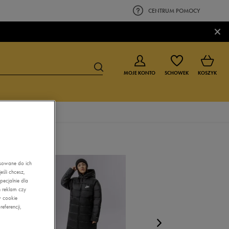
CENTRUM POMOCY
×
MOJE KONTO
SCHOWEK
KOSZYK
BUTY DLA CHŁOPCA
BUTY DLA DZIEWCZYNKI
0-4 lat
0-4 lat
asowane do ich
4-8 lat
4-8 lat
śli chcesz,
ecjalnie dla
9-16 lat
9-16 lat
 reklam czy
w cookie
eferencji,