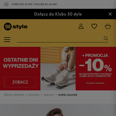
ZWROT DO 30 DNI. W KLUBIE DO 60 DNI.
×
Dołącz do Klubu 50 style
STRONA GŁÓWNA
DAMSKIE
UBRANIA
KURTKI ZIMOWE