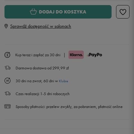
XS
DODAJ DO KOSZYKA
Sprawdź dostępność w salonach
S
M
Powiadom o dostępności
Kup teraz i zapłać za 30 dni
|
L
Powiadom o dostępności
Darmowa dostawa od 299,99 zł
XL
Powiadom o dostępności
30 dni na zwrot, 60 dni w
Klubie
Czas realizacji 1-5 dni roboczych
Sposoby płatności:
przelew zwykły, za pobraniem, płatność online