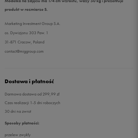
Modelka na zdjęciu ma 174 cm wzrostu, waży 50 kg i prezentuje
produkt w rozmiarze S.
Marketing Investment Group S.A.
os. Dywizjonu 303 Paw. 1
31-871 Cracow, Poland
contact@miggroup.com
Dostawa i płatność
Darmowa dostawa od 299,99 zł
Czas realizacji 1-5 dni roboczych
30 dni na zwrot
Sposoby płatności:
przelew zwykły