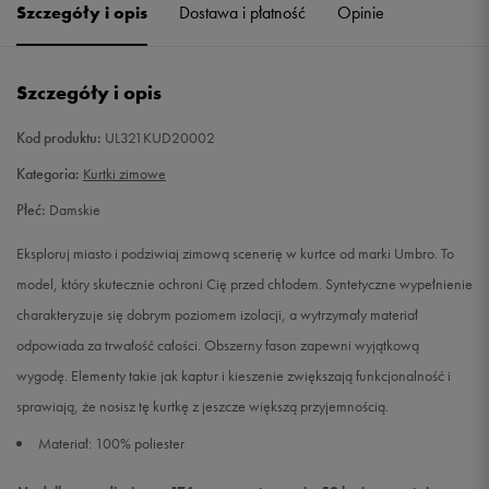
Szczegóły i opis
Dostawa i płatność
Opinie
Szczegóły i opis
Kod produktu:
UL321KUD20002
Kategoria:
Kurtki zimowe
Płeć:
Damskie
Eksploruj miasto i podziwiaj zimową scenerię w kurtce od marki Umbro. To
model, który skutecznie ochroni Cię przed chłodem. Syntetyczne wypełnienie
charakteryzuje się dobrym poziomem izolacji, a wytrzymały materiał
odpowiada za trwałość całości. Obszerny fason zapewni wyjątkową
wygodę. Elementy takie jak kaptur i kieszenie zwiększają funkcjonalność i
sprawiają, że nosisz tę kurtkę z jeszcze większą przyjemnością.
Materiał: 100% poliester