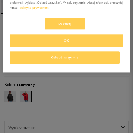
preferencji, wybierz „Odrzuć wszystkie”. W celu uzyskania więcej informacji, przeczytaj
naszą
politykę prywatności.
Dostosuj
UMBRO KURTKA ZIMOWA
VELA
OK
4.9
(
81
)
149,99
zł
z Vat
Odrzuć wszystkie
+ 750 PKT W
KLUBIE 50 STYLE
Kolor:
czerwony
Wybierz rozmiar