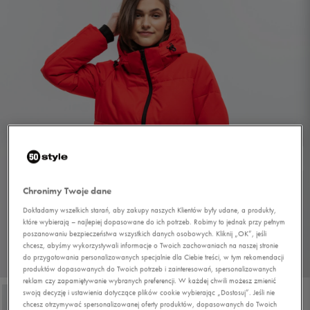
Chronimy Twoje dane
Dokładamy wszelkich starań, aby zakupy naszych Klientów były udane, a produkty,
które wybierają – najlepiej dopasowane do ich potrzeb. Robimy to jednak przy pełnym
poszanowaniu bezpieczeństwa wszystkich danych osobowych. Kliknij „OK”, jeśli
chcesz, abyśmy wykorzystywali informacje o Twoich zachowaniach na naszej stronie
do przygotowania personalizowanych specjalnie dla Ciebie treści, w tym rekomendacji
1/4
produktów dopasowanych do Twoich potrzeb i zainteresowań, spersonalizowanych
reklam czy zapamiętywanie wybranych preferencji. W każdej chwili możesz zmienić
swoją decyzję i ustawienia dotyczące plików cookie wybierając „Dostosuj”. Jeśli nie
chcesz otrzymywać spersonalizowanej oferty produktów, dopasowanych do Twoich