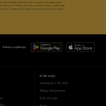
wyżej dane będą przetwarzane w prawnie uzasadnionym
i handlowych. Podanie danych jest dobrowolne, aczkolwiek
owania, usunięcia lub ograniczenia przetwarzania oraz
Pobierz aplikację
O 50 style
Informacje o 50 style
Sklepy stacjonarne
ie
Klub 50 style
skie
Praca