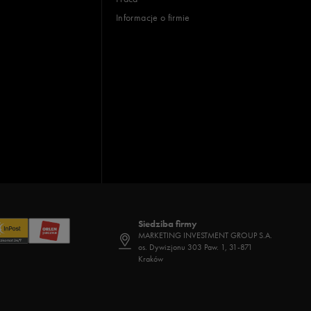
Informacje o firmie
Siedziba firmy
MARKETING INVESTMENT GROUP S.A.
os. Dywizjonu 303 Paw. 1, 31-871
Kraków