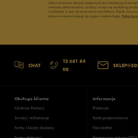
Administratorem danych osobowych jest Marketing Investme
Skechers
interesie administratora, za który uważa się marketing pro
niezbędne w celu otrzymywania newslettera. Każdy ma prawo
Timberland
prawo wniesienia skargi do organu nadzorczego.
Pełną treś
Umbro
Under Armour
Up8
U.S. Polo ASSN.
12 681 84
CHAT
SKLEP@50
Vans
90
Obsługa klienta
Informacje
Centrum Pomocy
Promocje
Zwroty i reklamacje
Karta podarunkowa
Formy i koszty dostawy
Newsletter
Formy płatności
Bezpieczne zakupy (SSL)