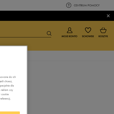
CENTRUM POMOCY
×
MOJE KONTO
SCHOWEK
KOSZYK
BUTY DLA CHŁOPCA
BUTY DLA DZIEWCZYNKI
0-4 lat
0-4 lat
asowane do ich
śli chcesz,
4-8 lat
4-8 lat
ecjalnie dla
 reklam czy
9-16 lat
9-16 lat
w cookie
eferencji,