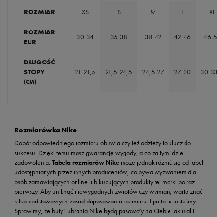
ROZMIAR
XS
S
M
L
XL
ROZMIAR
30-34
35-38
38-42
42-46
46-
EUR
DŁUGOŚĆ
STOPY
21-21,5
21,5-24,5
24,5-27
27-30
30-33
(CM)
Rozmiarówka Nike
Dobór odpowiedniego rozmiaru obuwia czy też odzieży to klucz do
sukcesu. Dzięki temu masz gwarancję wygody, a co za tym idzie –
zadowolenia.
Tabela rozmiarów Nike
może jednak różnić się od tabel
udostępnianych przez innych producentów, co bywa wyzwaniem dla
osób zamawiających online lub kupujących produkty tej marki po raz
pierwszy. Aby uniknąć niewygodnych zwrotów czy wymian, warto znać
kilka podstawowych zasad dopasowania rozmiaru. I po to tu jesteśmy…
Sprawimy, że buty i ubrania Nike będą pasowały na Ciebie jak ulał i