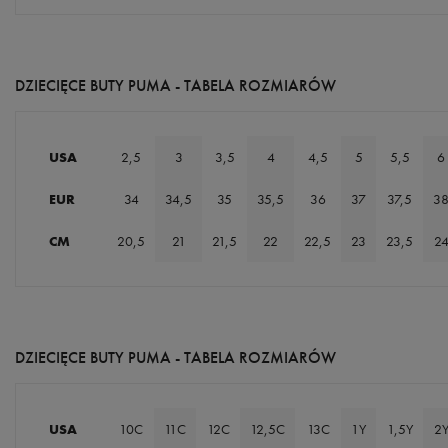
DZIECIĘCE BUTY PUMA - TABELA ROZMIARÓW
USA
2,5
3
3,5
4
4,5
5
5,5
6
EUR
34
34,5
35
35,5
36
37
37,5
3
CM
20,5
21
21,5
22
22,5
23
23,5
2
DZIECIĘCE BUTY PUMA - TABELA ROZMIARÓW
USA
10C
11C
12C
12,5C
13C
1Y
1,5Y
2