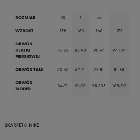
ROZMIAR
XS
S
M
L
WZROST
158
163
168
173
OBWÓD
KLATKI
76-83
83-90
90-97
97-104
PIERSIOWEJ
OBWÓD TALII
60-67
67-74
74-81
81-88
OBWÓD
84-91
91-98
98-105
105-112
BIODER
SKARPETKI NIKE