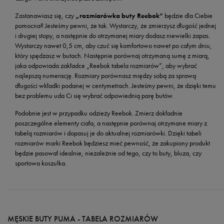
Zastanawiasz się, czy
„rozmiarówka buty Reebok”
będzie dla Ciebie
pomocna? Jesteśmy pewni, że tak. Wystarczy, że zmierzysz długość jednej
i drugiej stopy, a następnie do otrzymanej miary dodasz niewielki zapas.
Wystarczy nawet 0,5 cm, aby czuć się komfortowo nawet po całym dniu,
który spędzasz w butach. Następnie porównaj otrzymaną sumę z miarą,
jaka odpowiada zakładce „Reebok tabela rozmiarów”, aby wybrać
najlepszą numerację. Rozmiary porównasz między sobą za sprawą
długości wkładki podanej w centymetrach. Jesteśmy pewni, że dzięki temu
bez problemu uda Ci się wybrać odpowiednią parę butów.
Podobnie jest w przypadku odzieży Reebok. Zmierz dokładnie
poszczególne elementy ciała, a następnie porównaj otrzymane miary z
tabelą rozmiarów i dopasuj je do aktualnej rozmiarówki. Dzięki tabeli
rozmiarów marki Reebok będziesz mieć pewność, że zakupiony produkt
będzie pasował idealnie, niezależnie od tego, czy to buty, bluza, czy
sportowa koszulka.
MĘSKIE BUTY PUMA - TABELA ROZMIARÓW