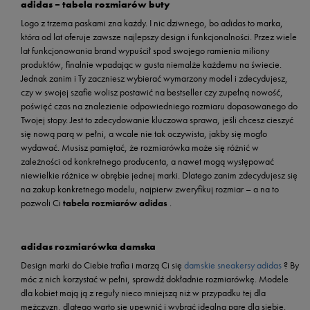
adidas – tabela rozmiarów buty
Logo z trzema paskami zna każdy. I nic dziwnego, bo adidas to marka,
która od lat oferuje zawsze najlepszy design i funkcjonalności. Przez wiele
lat funkcjonowania brand wypuścił spod swojego ramienia miliony
produktów, finalnie wpadając w gusta niemalże każdemu na świecie.
Jednak zanim i Ty zaczniesz wybierać wymarzony model i zdecydujesz,
czy w swojej szafie wolisz postawić na bestseller czy zupełną nowość,
poświęć czas na znalezienie odpowiedniego rozmiaru dopasowanego do
Twojej stopy. Jest to zdecydowanie kluczowa sprawa, jeśli chcesz cieszyć
się nową parą w pełni, a wcale nie tak oczywista, jakby się mogło
wydawać. Musisz pamiętać, że rozmiarówka może się różnić w
zależności od konkretnego producenta, a nawet mogą występować
niewielkie różnice w obrębie jednej marki. Dlatego zanim zdecydujesz się
na zakup konkretnego modelu, najpierw zweryfikuj rozmiar – a na to
pozwoli Ci
tabela rozmiarów adidas
.
adidas rozmiarówka damska
Design marki do Ciebie trafia i marzą Ci się
damskie sneakersy adidas
? By
móc z nich korzystać w pełni, sprawdź dokładnie rozmiarówkę. Modele
dla kobiet mają ją z reguły nieco mniejszą niż w przypadku tej dla
mężczyzn, dlatego warto się upewnić i wybrać idealna parę dla siebie.