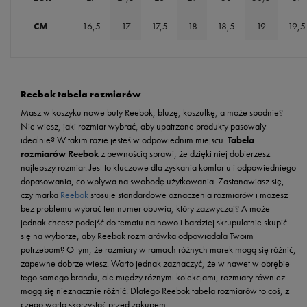
CM
16,5
17
17,5
18
18,5
19
19,5
Reebok tabela rozmiarów
Masz w koszyku nowe buty Reebok, bluzę, koszulkę, a może spodnie?
Nie wiesz, jaki rozmiar wybrać, aby upatrzone produkty pasowały
idealnie? W takim razie jesteś w odpowiednim miejscu.
Tabela
rozmiarów Reebok
z pewnością sprawi, że dzięki niej dobierzesz
najlepszy rozmiar. Jest to kluczowe dla zyskania komfortu i odpowiedniego
dopasowania, co wpływa na swobodę użytkowania. Zastanawiasz się,
czy marka
Reebok
stosuje standardowe oznaczenia rozmiarów i możesz
bez problemu wybrać ten numer obuwia, który zazwyczaj? A może
jednak chcesz podejść do tematu na nowo i bardziej skrupulatnie skupić
się na wyborze, aby Reebok rozmiarówka odpowiadała Twoim
potrzebom? O tym, że rozmiary w ramach różnych marek mogą się różnić,
zapewne dobrze wiesz. Warto jednak zaznaczyć, że w nawet w obrębie
tego samego brandu, ale między różnymi kolekcjami, rozmiary również
mogą się nieznacznie różnić. Dlatego Reebok tabela rozmiarów to coś, z
czego warto skorzystać przed zakupem.