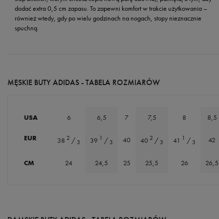
dodać extra 0,5 cm zapasu. To zapewni komfort w trakcie użytkowania –
również wtedy, gdy po wielu godzinach na nogach, stopy nieznacznie
spuchną.
MĘSKIE BUTY ADIDAS - TABELA ROZMIARÓW
USA
6
6,5
7
7,5
8
8,5
EUR
2
1
2
1
40
42
38
/
39
/
40
/
41
/
3
3
3
3
CM
24
24,5
25
25,5
26
26,5