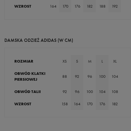
WZROST
164
170
176
182
188
192
DAMSKA ODZIEŻ ADIDAS (W CM)
ROZMIAR
XS
S
M
L
XL
OBWÓD KLATKI
88
92
96
100
104
PIERSIOWEJ
OBWÓD TALII
92
96
100
104
108
WZROST
158
164
170
176
182