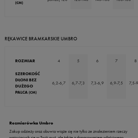
(CM)
RĘKAWICE BRAMKARSKIE UMBRO
ROZMIAR
4
5
6
7
8
SZEROKOŚĆ
DŁONI BEZ
6,2-6,7
6,7-7,3
7,3-6,9
6,9-7,5
7,5-
DUŻEGO
PALCA
(CM)
Rozmiarówka Umbro
Zakup odzieży oraz obuwia wiąże się nie tylko ze znalezieniem rzeczy
wpisujących się w Twój gust, ale także z dopasowaniem właściwego