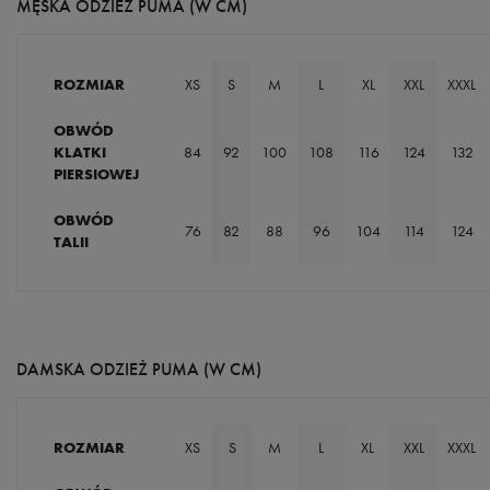
MĘSKA ODZIEŻ PUMA (W CM)
ROZMIAR
XS
S
M
L
XL
XXL
XXXL
OBWÓD
KLATKI
84
92
100
108
116
124
132
PIERSIOWEJ
OBWÓD
76
82
88
96
104
114
124
TALII
DAMSKA ODZIEŻ PUMA (W CM)
ROZMIAR
XS
S
M
L
XL
XXL
XXXL