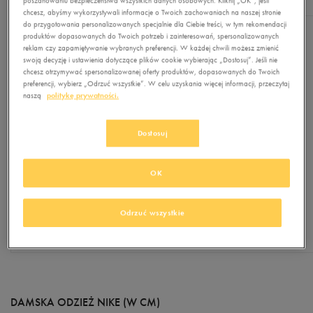
poszanowaniu bezpieczeństwa wszystkich danych osobowych. Kliknij „OK”, jeśli
chcesz, abyśmy wykorzystywali informacje o Twoich zachowaniach na naszej stronie
do przygotowania personalizowanych specjalnie dla Ciebie treści, w tym rekomendacji
produktów dopasowanych do Twoich potrzeb i zainteresowań, spersonalizowanych
ROZMIAR
M
L
XL
XXL
reklam czy zapamiętywanie wybranych preferencji. W każdej chwili możesz zmienić
swoją decyzję i ustawienia dotyczące plików cookie wybierając „Dostosuj”. Jeśli nie
chcesz otrzymywać spersonalizowanej oferty produktów, dopasowanych do Twoich
WZROST
178
183
188
193
preferencji, wybierz „Odrzuć wszystkie”. W celu uzyskania więcej informacji, przeczytaj
naszą
politykę prywatności.
OBWÓD
KLATKI
96-104
104-112
112-124
124-136
PIERSIOWEJ
Dostosuj
OBWÓD
81-89
89-97
97-109
109-121
OK
TALII
OBWÓD
96-104
104-112
112-120
120-128
Odrzuć wszystkie
BIODER
DAMSKA ODZIEŻ NIKE (W CM)