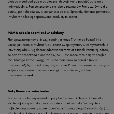
dlatego przed podjęciem ostatecznej decyzji warto podejść do tematu
indywidualnie. Poniżej znajduje się tabela rozmiarów Puma zarówno dla
butów, jak i dla odzieży w zależności od płci. Sprawdź, dokonaj pomiarów
i wybierz najlepiej dopasowane produkty tej marki.
PUMA tabela rozmiarów odzieży
Planujesz zakup nowej bluzy, spodni, a może T-shirtu od Puma? Nie
wiesz, jaki rozmiar wybrać? Jeśli znasz swoje wymiary w centymetrach, z
łatwością uda Ci się dobrać odpowiedni rozmiar z tabeli. Pamiętaj jednak,
że odzież oznaczona numeracją S, M, L, etc. może różnić się w obrębie
płci. Dlatego zwróć uwagę, że Puma rozmiarówka damska (np. w
rozmiarze M) będzie odrobinę większa, niż Puma rozmiarówka dziecięca
w tym samym rozmiarze oraz analogicznie mniejsza, niż Puma
rozmiarówka męska.
Buty Puma rozmiarówka
Jeśli masz upatrzoną konkretną parę butów Puma i chcesz dobrać dla
siebie najlepszy rozmiar, zapoznaj się z tabelą rozmiarów i wybierz
najlepiej dopasowany numer obuwia. Jeśli znasz długość swoich stóp (lub
stóp bliskich, którym chcesz kupić nową parę obuwia), pamiętaj o tym, aby