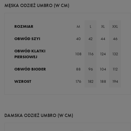
MĘSKA ODZIEŻ UMBRO (W CM)
ROZMIAR
M
L
XL
XXL
OBWÓD SZYI
40
42
44
46
OBWÓD KLATKI
108
116
124
132
PIERSIOWEJ
OBWÓD BIODER
88
96
104
112
WZROST
176
182
188
194
DAMSKA ODZIEŻ UMBRO (W CM)