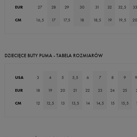
EUR
27
28
29
30
31
32
32,5
3
CM
16,5
17
17,5
18
18,5
19
19,5
2
DZIECIĘCE BUTY PUMA - TABELA ROZMIARÓW
USA
3
4
5
5,5
6
7
8
9
9
EUR
18
19
20
21
22
23
24
25
CM
12
12,5
13
13,5
14
14,5
15
15,5