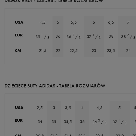
DAMSKIE BUTY ADIDAS - TABELA ROZMIARÓW
USA
4,5
5
5,5
6
6,5
7
EUR
1
2
1
2
36
38
35
/
36
/
37
/
38
/
3
3
3
3
CM
21,5
22
22,5
23
23,5
24
DZIECIĘCE BUTY ADIDAS - TABELA ROZMIARÓW
USA
2,5
3
3,5
4
4,5
5
5
EUR
2
1
34
35
35,5
36
36
/
37
/
3
3
CM
20,8
21,2
21,6
22,1
22,5
22,9
2