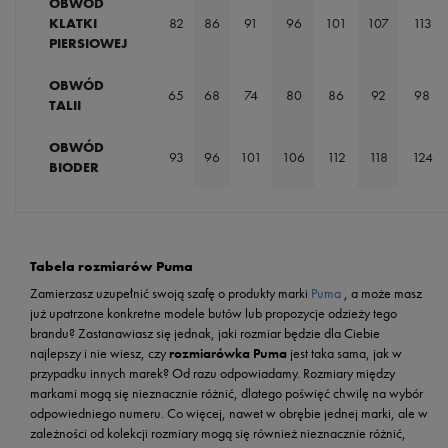
OBWÓD
KLATKI
82
86
91
96
101
107
113
PIERSIOWEJ
OBWÓD
65
68
74
80
86
92
98
TALII
OBWÓD
93
96
101
106
112
118
124
BIODER
Tabela rozmiarów Puma
Zamierzasz uzupełnić swoją szafę o produkty marki
Puma
, a może masz
już upatrzone konkretne modele butów lub propozycje odzieży tego
brandu? Zastanawiasz się jednak, jaki rozmiar będzie dla Ciebie
najlepszy i nie wiesz, czy
rozmiarówka Puma
jest taka sama, jak w
przypadku innych marek? Od razu odpowiadamy. Rozmiary między
markami mogą się nieznacznie różnić, dlatego poświęć chwilę na wybór
odpowiedniego numeru. Co więcej, nawet w obrębie jednej marki, ale w
zależności od kolekcji rozmiary mogą się również nieznacznie różnić,