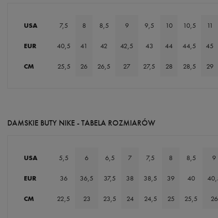
USA
7,5
8
8,5
9
9,5
10
10,5
11
EUR
40,5
41
42
42,5
43
44
44,5
45
CM
25,5
26
26,5
27
27,5
28
28,5
29
DAMSKIE BUTY NIKE - TABELA ROZMIARÓW
USA
5,5
6
6,5
7
7,5
8
8,5
9
EUR
36
36,5
37,5
38
38,5
39
40
40,
CM
22,5
23
23,5
24
24,5
25
25,5
26