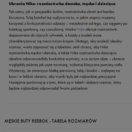
Ubrania Nike: rozmiarówka damska, męska i dziecięca
Tak samo, jak w przypadku butów, rozmiarówka ubrań jest bardzo
kluczowa. Tutaj komfort też wpływa na to, w jakim stopniu możemy
korzystać z funkcjonalności odzieży – niezależnie od tego, czy sięgamy po
kolekcję sportową, czy casualową. Marka
Nike
oferuje rozmiarówki
dopasowane do różnych sylwetek, a każdy z modeli może
charakteryzować się nieco innym krojem. Dlatego, aby znaleźć idealny
rozmiar, warto zapoznać się z tabelami. Jeśli chcesz, aby Nike
rozmiarówka męska i damska, a także Nike rozmiarówka dziecięca
idealnie odzwierciedlały konkretne wymiary, a co za tym idzie – ubrania
wyglądały później jak szyte na miarę, wykonaj klasyczne pomiary ciała.
Wystarczy, że zmierzysz: klatkę piersiową, talię i biodra – najlepiej na
boso i w lekkim ubraniu, aby wyniki były jak najbardziej precyzyjne.
Następnie porównaj je z tymi, które są w tabeli i dobierz rozmiar, który
będzie najbardziej odpowiadał Twoim potrzebom.
MĘSKIE BUTY REEBOK - TABELA ROZMIARÓW