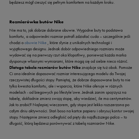
będziesz mógł cieszyć się pełnym komfortem na każdym kroku.
Rozmiarówka butów Nike
Nie ma to, jak dobrze dobrane obuwie. Wygodne buty to podstawa
komfortu, a odpowiedni rozmiar potrafi zdziałać cuda – szczególnie jeśli
chodzi o
obuwie Nike
, które słynie z unikalnych technologii i
wyjątkowego designu. Jednak dobór odpowiedniego rozmiaru może
wydawać się na pierwszy rzut oka kłopotliwy, ponieważ każda marka
dysponuje własnymi wymiarami, które mogą się od siebie nieco różnić.
Dlatego tabela rozmiarów butów Nike
znajduje się tuż obok. Pomoże
Ci ona idealnie dopasować rozmiar interesującego modelu do Twojej
rzeczywistej długości stopy. Pamiętaj, że dobrze dopasowane buty to nie
tylko kwestia komfortu, ale i wsparcia, które Nike oferuje w różnych
modelach - od biegowych po lifestyle’owe. Jednak zanim spojrzysz na
tabelę, dokładnie zmierz swoją stopę, aby wiedzieć, ile ma centymetrów.
Jak to zrobić? Najlepiej wieczorem, gdy stopa jest lekko rozszerzona po
całym dniu aktywności. Stań boso na kartce papieru i obrysuj kontur swojej
stopy. Następnie zmierz odległość od pięty do najdłuższego palca – to
długość, którą będziesz porównywać z tabelą rozmiarów Nike.