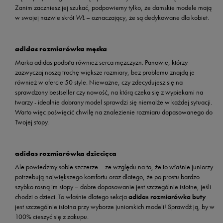
Zanim zaczniesz jej szukać, podpowiemy tylko, że damskie modele mają
w swojej nazwie skrót
WL
– oznaczający, że są dedykowane dla kobiet.
adidas rozmiarówka męska
Marka adidas podbiła również serca mężczyzn. Panowie, którzy
zazwyczaj noszą trochę większe rozmiary, bez problemu znajdą je
również w ofercie 50 style. Nieważne, czy zdecydujesz się na
sprawdzony bestseller czy nowość, na którą czeka się z wypiekami na
twarzy - idealnie dobrany model sprawdzi się niemalże w każdej sytuacji.
Warto więc poświęcić chwilę na znalezienie rozmiaru dopasowanego do
Twojej stopy.
adidas rozmiarówka dziecięca
Ale powiedzmy sobie szczerze – ze względu na to, że to właśnie juniorzy
potrzebują największego komfortu oraz dlatego, że po prostu bardzo
szybko rosną im stopy – dobre dopasowanie jest szczególnie istotne, jeśli
chodzi o dzieci. To właśnie dlatego sekcja
adidas rozmiarówka buty
jest szczególnie istotna przy wyborze juniorskich modeli! Sprawdź ją, by w
100% cieszyć się z zakupu.