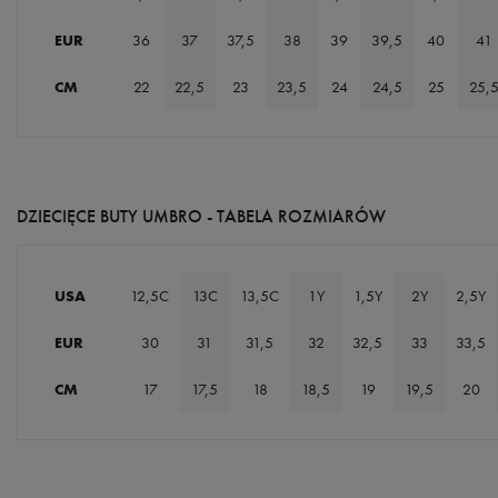
EUR
36
37
37,5
38
39
39,5
40
41
CM
22
22,5
23
23,5
24
24,5
25
25,
DZIECIĘCE BUTY UMBRO - TABELA ROZMIARÓW
USA
12,5C
13C
13,5C
1Y
1,5Y
2Y
2,5Y
EUR
30
31
31,5
32
32,5
33
33,5
CM
17
17,5
18
18,5
19
19,5
20