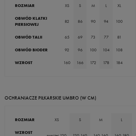
ROZMIAR
XS
S
M
L
XL
OBWÓD KLATKI
82
86
90
94
100
PIERSIOWEJ
OBWÓD TALII
65
69
73
77
81
OBWÓD BIODER
92
96
100
104
108
WZROST
160
166
172
178
184
OCHRANIACZE PIŁKARSKIE UMBRO (W CM)
ROZMIAR
XS
S
M
L
WZROST
poniżej 120
120-140
140-160
160-180