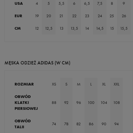
USA
4
5
5,5
6
6,5
7,5
8
9
EUR
19
20
21
22
23
24
25
26
CM
12
12,5
13
13,5
14
14,5
15
15,5
MĘSKA ODZIEŻ ADIDAS (W CM)
ROZMIAR
XS
S
M
L
XL
XXL
OBWÓD
KLATKI
88
92
96
100
104
108
PIERSIOWEJ
OBWÓD
74
78
82
86
90
94
TALII