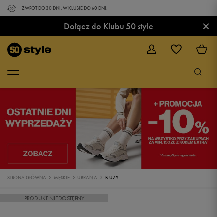
ZWROT DO 30 DNI. W KLUBIE DO 60 DNI.
×
Dołącz do Klubu 50 style
STRONA GŁÓWNA
MĘSKIE
UBRANIA
BLUZY
PRODUKT NIEDOSTĘPNY