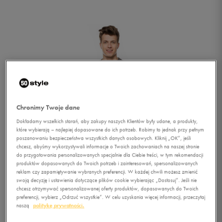
Chronimy Twoje dane
Dokładamy wszelkich starań, aby zakupy naszych Klientów były udane, a produkty,
które wybierają – najlepiej dopasowane do ich potrzeb. Robimy to jednak przy pełnym
poszanowaniu bezpieczeństwa wszystkich danych osobowych. Kliknij „OK”, jeśli
chcesz, abyśmy wykorzystywali informacje o Twoich zachowaniach na naszej stronie
do przygotowania personalizowanych specjalnie dla Ciebie treści, w tym rekomendacji
produktów dopasowanych do Twoich potrzeb i zainteresowań, spersonalizowanych
reklam czy zapamiętywanie wybranych preferencji. W każdej chwili możesz zmienić
swoją decyzję i ustawienia dotyczące plików cookie wybierając „Dostosuj”. Jeśli nie
1/4
chcesz otrzymywać spersonalizowanej oferty produktów, dopasowanych do Twoich
preferencji, wybierz „Odrzuć wszystkie”. W celu uzyskania więcej informacji, przeczytaj
naszą
politykę prywatności.