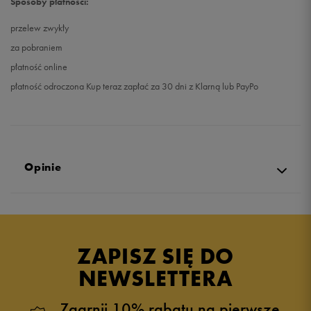
Sposoby płatności:
przelew zwykły
za pobraniem
płatność online
płatność odroczona Kup teraz zapłać za 30 dni z Klarną lub PayPo
Opinie
Produkt nie posiada recenzji
ZAPISZ SIĘ DO
NEWSLETTERA
Zgarnij 10% rabatu na pierwsze