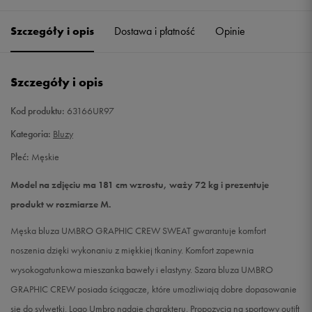
Szczegóły i opis
Dostawa i płatność
Opinie
L
Powiadom o dostępności
XL
Powiadom o dostępności
Szczegóły i opis
XXL
Powiadom o dostępności
Kod produktu:
63166UR97
Kategoria:
Bluzy
Płeć:
Męskie
Model na zdjęciu ma 181 cm wzrostu, waży 72 kg i prezentuje
produkt w rozmiarze M.
Męska bluza UMBRO GRAPHIC CREW SWEAT gwarantuje komfort
noszenia dzięki wykonaniu z miękkiej tkaniny. Komfort zapewnia
wysokogatunkowa mieszanka baweły i elastyny. Szara bluza UMBRO
GRAPHIC CREW posiada ściągacze, które umożliwiają dobre dopasowanie
się do sylwetki. Logo Umbro nadaje charakteru. Propozycja na sportowy outift