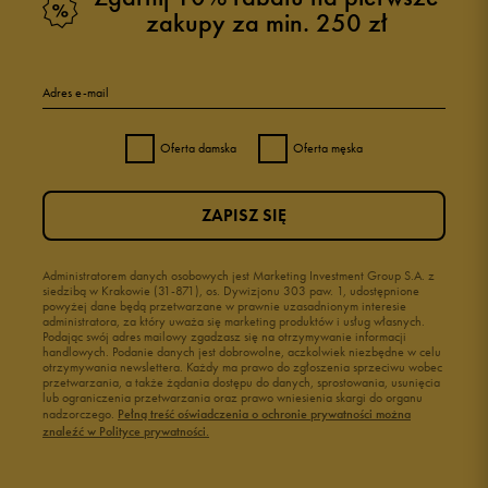
zakupy za min. 250 zł
Adres e-mail
Oferta damska
Oferta męska
ZAPISZ SIĘ
Administratorem danych osobowych jest Marketing Investment Group S.A. z
siedzibą w Krakowie (31-871), os. Dywizjonu 303 paw. 1, udostępnione
powyżej dane będą przetwarzane w prawnie uzasadnionym interesie
administratora, za który uważa się marketing produktów i usług własnych.
Podając swój adres mailowy zgadzasz się na otrzymywanie informacji
handlowych. Podanie danych jest dobrowolne, aczkolwiek niezbędne w celu
otrzymywania newslettera. Każdy ma prawo do zgłoszenia sprzeciwu wobec
przetwarzania, a także żądania dostępu do danych, sprostowania, usunięcia
lub ograniczenia przetwarzania oraz prawo wniesienia skargi do organu
nadzorczego.
Pełną treść oświadczenia o ochronie prywatności można
znaleźć w Polityce prywatności.