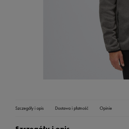
Skechers
Timberland
Umbro
Under Armour
Up8
U.S. Polo ASSN.
Vans
Szczegóły i opis
Dostawa i płatność
Opinie
Szczegóły i opis