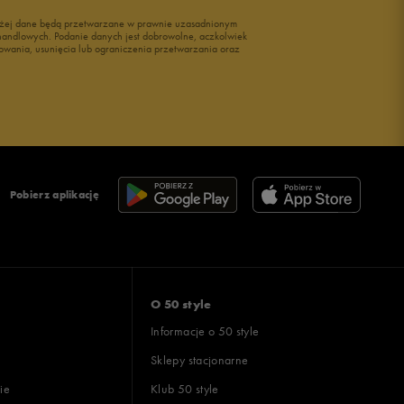
wyżej dane będą przetwarzane w prawnie uzasadnionym
i handlowych. Podanie danych jest dobrowolne, aczkolwiek
owania, usunięcia lub ograniczenia przetwarzania oraz
Pobierz aplikację
O 50 style
Informacje o 50 style
Sklepy stacjonarne
ie
Klub 50 style