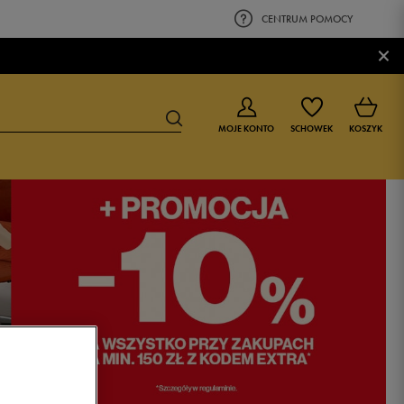
CENTRUM POMOCY
×
MOJE KONTO
SCHOWEK
KOSZYK
BUTY DLA CHŁOPCA
BUTY DLA DZIEWCZYNKI
0-4 lat
0-4 lat
4-8 lat
4-8 lat
9-16 lat
9-16 lat