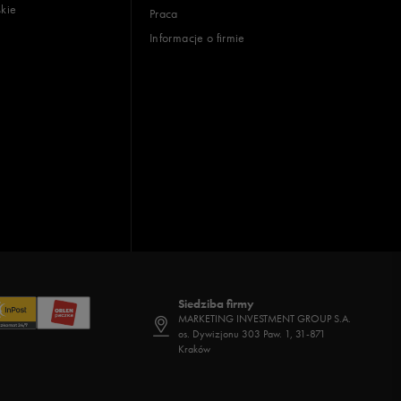
skie
Praca
Informacje o firmie
Siedziba firmy
MARKETING INVESTMENT GROUP S.A.
os. Dywizjonu 303 Paw. 1, 31-871
Kraków