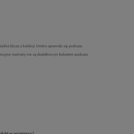
 Lekka bluza z kolekcji Umbro sprawdzi się podczas
resyjne rozmiary nie są dodatkowym balastem podczas
dukt w rozmiarze L.