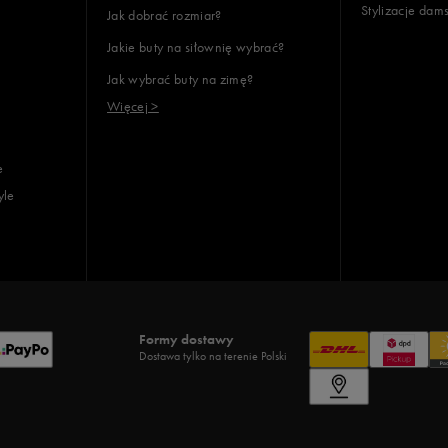
Stylizacje dam
Jak dobrać rozmiar?
lientów
Jakie buty na siłownię wybrać?
Jak wybrać buty na zimę?
Wyczyść
Szukaj
Więcej >
e
yle
Formy dostawy
Dostawa tylko na terenie Polski