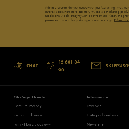
Administratorem danych osobowych jest Marketing Investme
interesie administratora, za który uważa się marketing pro
2
niezbędne w celu otrzymywania newslettera. Każdy ma prawo
prawo wniesienia skargi do organu nadzorczego.
Pełną treś
1
Szerokość
Liczba głosów
12 681 84
CHAT
SKLEP@50
90
wąski
standardowy
szer
Zgodność z rozmiarem
Liczba głosów
zaniżony
zgodny
zawyż
Obsługa klienta
Informacje
Centrum Pomocy
Promocje
Zwroty i reklamacje
Karta podarunkowa
Jak zbieramy opinie?
Formy i koszty dostawy
Newsletter