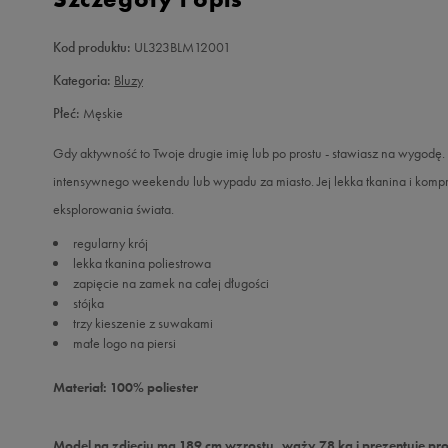
Kod produktu:
UL323BLM12001
Kategoria:
Bluzy
Płeć:
Męskie
Gdy aktywność to Twoje drugie imię lub po prostu - stawiasz na wygodę.
intensywnego weekendu lub wypadu za miasto. Jej lekka tkanina i komp
eksplorowania świata.
regularny krój
lekka tkanina poliestrowa
zapięcie na zamek na całej długości
stójka
trzy kieszenie z suwakami
małe logo na piersi
Materiał: 100% poliester
Model na zdjęciu ma 189 cm wzrostu, waży 78 kg i prezentuje pro