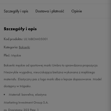
Szczegóły i opis
Dostawa i płatność
Opinie
L
Powiadom o dostępności
XL
Powiadom o dostępności
Szczegóły i opis
Kod produktu:
UL16BOM05001
Kategoria:
Bokserki
Płeć:
Męskie
Bokserki męskie od sportowej marki Umbro to sprawdzona propozycja.
Niezwykle wygodna, nieuciskająca bielizna wykonana z miękkiego
materiału. Elastyczny pas z logo marki dba o lepsze dopasowanie. Model
dostępny w trójpaku.
Materiał: bawełna, elastyna
Marketing Investment Group S.A.
os. Dywizjonu 303 Paw. 1