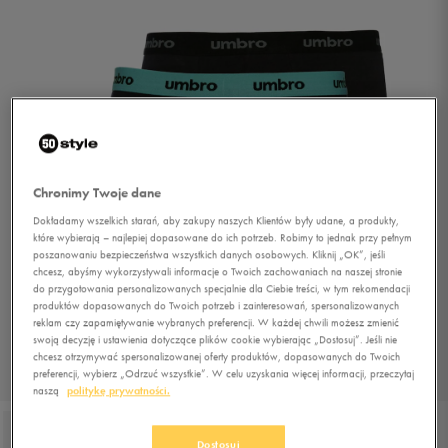
Chronimy Twoje dane
Dokładamy wszelkich starań, aby zakupy naszych Klientów były udane, a produkty,
które wybierają – najlepiej dopasowane do ich potrzeb. Robimy to jednak przy pełnym
poszanowaniu bezpieczeństwa wszystkich danych osobowych. Kliknij „OK”, jeśli
chcesz, abyśmy wykorzystywali informacje o Twoich zachowaniach na naszej stronie
do przygotowania personalizowanych specjalnie dla Ciebie treści, w tym rekomendacji
produktów dopasowanych do Twoich potrzeb i zainteresowań, spersonalizowanych
reklam czy zapamiętywanie wybranych preferencji. W każdej chwili możesz zmienić
swoją decyzję i ustawienia dotyczące plików cookie wybierając „Dostosuj”. Jeśli nie
chcesz otrzymywać spersonalizowanej oferty produktów, dopasowanych do Twoich
preferencji, wybierz „Odrzuć wszystkie”. W celu uzyskania więcej informacji, przeczytaj
1/4
naszą
politykę prywatności.
Dostosuj