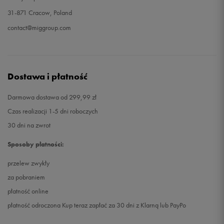
31-871 Cracow, Poland
contact@miggroup.com
Dostawa i płatność
Darmowa dostawa od 299,99 zł
Czas realizacji 1-5 dni roboczych
30 dni na zwrot
Sposoby płatności:
przelew zwykły
za pobraniem
płatność online
płatność odroczona Kup teraz zapłać za 30 dni z Klarną lub PayPo