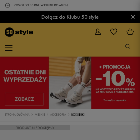
ZWROT DO 30 DNI. W KLUBIE DO 60 DNI.
×
Dołącz do Klubu 50 style
STRONA GŁÓWNA
MĘSKIE
AKCESORIA
BOKSERKI
PRODUKT NIEDOSTĘPNY