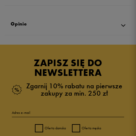
Opinie
5.0
opinii klientów
26
z całego okresu
ZAPISZ SIĘ DO
zebranych i zweryfikowanych przez
NEWSLETTERA
Zgarnij 10% rabatu na pierwsze
zakupy za min. 250 zł
5
96%
Adres e-mail
4
4%
Oferta damska
Oferta męska
3
0%