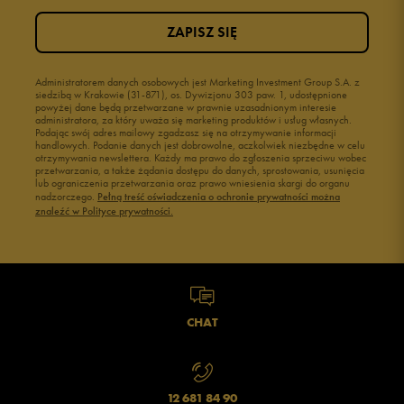
ZAPISZ SIĘ
2
0%
1
Administratorem danych osobowych jest Marketing Investment Group S.A. z
0%
siedzibą w Krakowie (31-871), os. Dywizjonu 303 paw. 1, udostępnione
powyżej dane będą przetwarzane w prawnie uzasadnionym interesie
administratora, za który uważa się marketing produktów i usług własnych.
Podając swój adres mailowy zgadzasz się na otrzymywanie informacji
handlowych. Podanie danych jest dobrowolne, aczkolwiek niezbędne w celu
otrzymywania newslettera. Każdy ma prawo do zgłoszenia sprzeciwu wobec
przetwarzania, a także żądania dostępu do danych, sprostowania, usunięcia
lub ograniczenia przetwarzania oraz prawo wniesienia skargi do organu
Jak zbieramy opinie?
nadzorczego.
Pełną treść oświadczenia o ochronie prywatności można
znaleźć w Polityce prywatności.
Opinie klientów
Wyczyść
Szukaj
CHAT
12 681 84 90