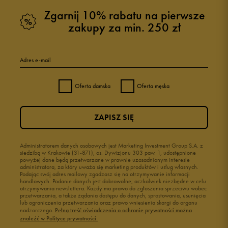
Zgarnij 10% rabatu na pierwsze
zakupy za min. 250 zł
5
100%
Adres e-mail
4
0%
Oferta damska
Oferta męska
3
0%
ZAPISZ SIĘ
2
0%
1
Administratorem danych osobowych jest Marketing Investment Group S.A. z
0%
siedzibą w Krakowie (31-871), os. Dywizjonu 303 paw. 1, udostępnione
powyżej dane będą przetwarzane w prawnie uzasadnionym interesie
administratora, za który uważa się marketing produktów i usług własnych.
Podając swój adres mailowy zgadzasz się na otrzymywanie informacji
handlowych. Podanie danych jest dobrowolne, aczkolwiek niezbędne w celu
otrzymywania newslettera. Każdy ma prawo do zgłoszenia sprzeciwu wobec
przetwarzania, a także żądania dostępu do danych, sprostowania, usunięcia
lub ograniczenia przetwarzania oraz prawo wniesienia skargi do organu
Jak zbieramy opinie?
nadzorczego.
Pełną treść oświadczenia o ochronie prywatności można
znaleźć w Polityce prywatności.