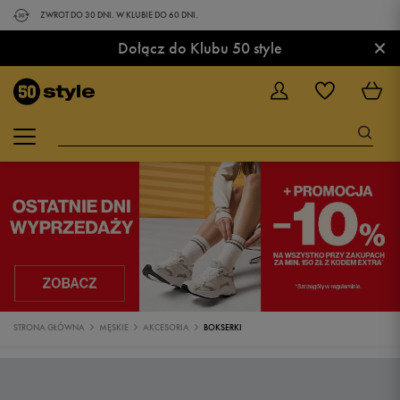
ZWROT DO 30 DNI. W KLUBIE DO 60 DNI.
×
Dołącz do Klubu 50 style
STRONA GŁÓWNA
MĘSKIE
AKCESORIA
BOKSERKI