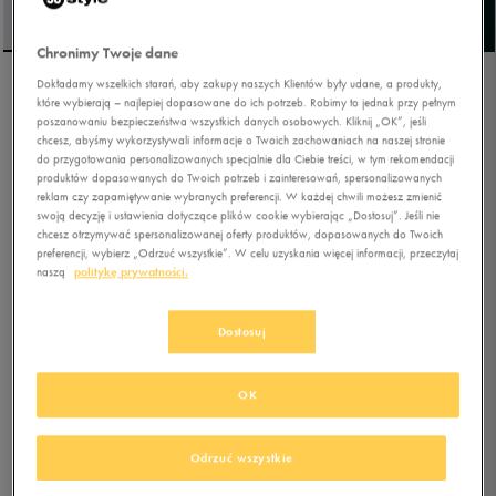
Chronimy Twoje dane
Dokładamy wszelkich starań, aby zakupy naszych Klientów były udane, a produkty,
UMBRO BOKSERKI RULMA
które wybierają – najlepiej dopasowane do ich potrzeb. Robimy to jednak przy pełnym
poszanowaniu bezpieczeństwa wszystkich danych osobowych. Kliknij „OK”, jeśli
chcesz, abyśmy wykorzystywali informacje o Twoich zachowaniach na naszej stronie
do przygotowania personalizowanych specjalnie dla Ciebie treści, w tym rekomendacji
5.0
(
10
)
produktów dopasowanych do Twoich potrzeb i zainteresowań, spersonalizowanych
reklam czy zapamiętywanie wybranych preferencji. W każdej chwili możesz zmienić
47,99
zł
z Vat
swoją decyzję i ustawienia dotyczące plików cookie wybierając „Dostosuj”. Jeśli nie
chcesz otrzymywać spersonalizowanej oferty produktów, dopasowanych do Twoich
55,99
zł
-14%
(najniższa cena od momentu wprowadzenia produktu)
preferencji, wybierz „Odrzuć wszystkie”. W celu uzyskania więcej informacji, przeczytaj
59,99
zł
-20%
(cena bezpośrednio przed promocją)
naszą
politykę prywatności.
+ 300 PKT W
KLUBIE 50 STYLE
Dostosuj
Kolor:
multicolor
OK
Odrzuć wszystkie