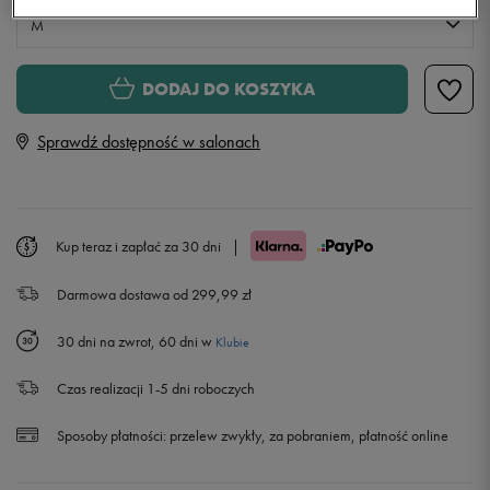
M
M
DODAJ DO KOSZYKA
Sprawdź dostępność w salonach
L
Powiadom o dostępności
XL
Powiadom o dostępności
Kup teraz i zapłać za 30 dni
|
Darmowa dostawa od 299,99 zł
30 dni na zwrot, 60 dni w
Klubie
Czas realizacji 1-5 dni roboczych
Sposoby płatności:
przelew zwykły, za pobraniem, płatność online