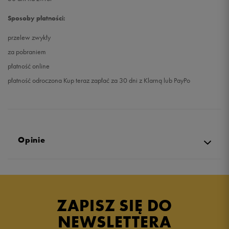
Sposoby płatności:
przelew zwykły
za pobraniem
płatność online
płatność odroczona Kup teraz zapłać za 30 dni z Klarną lub PayPo
Opinie
5.0
opinii klientów
10
z całego okresu
ZAPISZ SIĘ DO
zebranych i zweryfikowanych przez
NEWSLETTERA