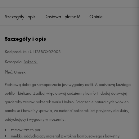
Szczegóły i opis
Dostawa i płatność
Opinie
Szczegóły i opis
Kod produktu:
UL125BOX02003
Kategoria:
Bokserki
Płeć:
Unisex
Podstawą dobrego samopoczucia jest wygodny outfit. A podstawą każdego
outiftu - bielizna. Zadbaj więc o swój codzienny komfort i dodaj do swojej
garderoby zestaw bokserek marki Umbro. Połączenie naturalnych włókien
bambusa i bawełny sprawia, że materiał bokserek jest przyjazny dla skóry,
oddychający i wygodny w noszeniu.
zestaw trzech par
miękki, oddychający materiał z włókna bambusowego i bawełny