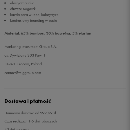
elastyczna talia
dłuższe nogawki
każda para w innej kolorystyce
kontrastowy branding w pasie
Materiał: 65% bambus, 30% bawełna, 5% elastan
Marketing Investment Group S.A.
os. Dywizjonu 303 Paw. 1
31-871 Cracow, Poland
contact@miggroup.com
Dostawa i płatność
Darmowa dostawa od 299,99 zł
Czas realizacji 1-5 dni roboczych
30 dni na zwrot