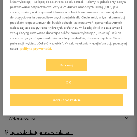
które wybierają – najlepiej dopasowane do ich potrzeb. Robimy to jednak przy pełnym
poszanowaniu bezpieczeństwa wszystkich danych osobowych. Kliknij „OK”, jeśli
chcesz, abyśmy wykorzystywali informacje o Twoich zachowaniach na naszej stronie
do przygotowania personalizowanych specjalnie dla Ciebie treści, w tym rekomendacji
produktów dopasowanych do Twoich potrzeb i zainteresowań, spersonalizowanych
UMBRO CZAPKA L CAP
reklam czy zapamiętywanie wybranych preferencji. W każdej chwili możesz zmienić
swoją decyzję i ustawienia dotyczące plików cookie wybierając „Dostosuj”. Jeśli nie
chcesz otrzymywać spersonalizowanej oferty produktów, dopasowanych do Twoich
preferencji, wybierz „Odrzuć wszystkie”. W celu uzyskania więcej informacji, przeczytaj
0.0
naszą
politykę prywatności.
(
0
)
9,99
zł
z Vat
Dostosuj
+ 50 PKT W
KLUBIE 50 STYLE
OK
Produkt niedostępny
Odrzuć wszystkie
Jeśli artykuł będzie ponownie dostępny, otrzymasz od nas powiadomienie.
Wybierz rozmiar
Sprawdź dostępność w salonach
Rozmiary EU
Rozmiary US