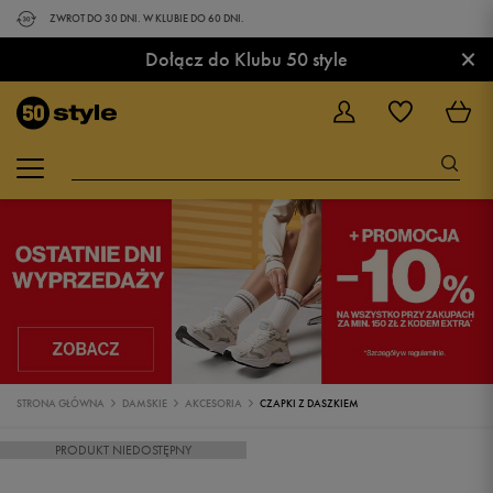
ZWROT DO 30 DNI. W KLUBIE DO 60 DNI.
×
Dołącz do Klubu 50 style
STRONA GŁÓWNA
DAMSKIE
AKCESORIA
CZAPKI Z DASZKIEM
PRODUKT NIEDOSTĘPNY