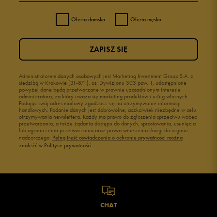
Oferta damska
Oferta męska
ZAPISZ SIĘ
Administratorem danych osobowych jest Marketing Investment Group S.A. z
siedzibą w Krakowie (31-871), os. Dywizjonu 303 paw. 1, udostępnione
powyżej dane będą przetwarzane w prawnie uzasadnionym interesie
administratora, za który uważa się marketing produktów i usług własnych.
Podając swój adres mailowy zgadzasz się na otrzymywanie informacji
handlowych. Podanie danych jest dobrowolne, aczkolwiek niezbędne w celu
otrzymywania newslettera. Każdy ma prawo do zgłoszenia sprzeciwu wobec
przetwarzania, a także żądania dostępu do danych, sprostowania, usunięcia
lub ograniczenia przetwarzania oraz prawo wniesienia skargi do organu
nadzorczego.
Pełną treść oświadczenia o ochronie prywatności można
znaleźć w Polityce prywatności.
CHAT