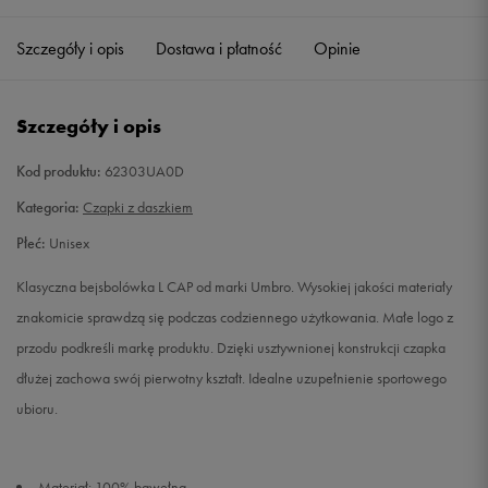
ONE SIZE
Powiadom o dostępności
Szczegóły i opis
Dostawa i płatność
Opinie
L
Powiadom o dostępności
Szczegóły i opis
Kod produktu:
62303UA0D
Kategoria:
Czapki z daszkiem
Płeć:
Unisex
Klasyczna bejsbolówka L CAP od marki Umbro. Wysokiej jakości materiały
znakomicie sprawdzą się podczas codziennego użytkowania. Małe logo z
przodu podkreśli markę produktu. Dzięki usztywnionej konstrukcji czapka
dłużej zachowa swój pierwotny kształt. Idealne uzupełnienie sportowego
ubioru.
Materiał: 100% bawełna