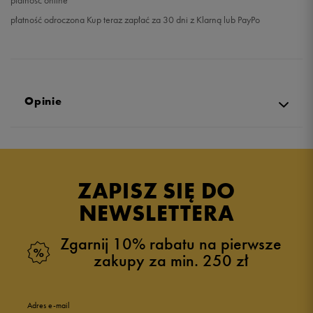
płatność online
płatność odroczona Kup teraz zapłać za 30 dni z Klarną lub PayPo
Opinie
Produkt nie posiada recenzji
ZAPISZ SIĘ DO
NEWSLETTERA
Zgarnij 10% rabatu na pierwsze
zakupy za min. 250 zł
Adres e-mail