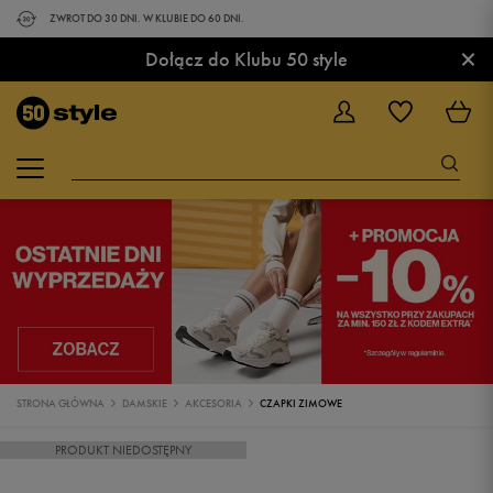
ZWROT DO 30 DNI. W KLUBIE DO 60 DNI.
×
Dołącz do Klubu 50 style
STRONA GŁÓWNA
DAMSKIE
AKCESORIA
CZAPKI ZIMOWE
PRODUKT NIEDOSTĘPNY