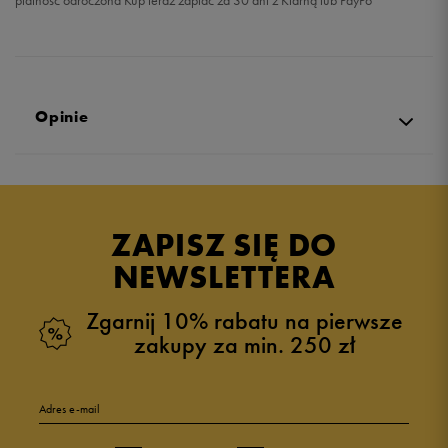
płatność odroczona Kup teraz zapłać za 30 dni z Klarną lub PayPo
Opinie
Produkt nie posiada recenzji
ZAPISZ SIĘ DO
NEWSLETTERA
Zgarnij 10% rabatu na pierwsze
zakupy za min. 250 zł
Adres e-mail