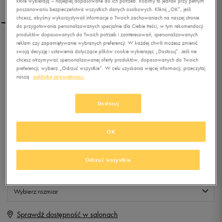
które wybierają – najlepiej dopasowane do ich potrzeb. Robimy to jednak przy pełnym
poszanowaniu bezpieczeństwa wszystkich danych osobowych. Kliknij „OK”, jeśli
chcesz, abyśmy wykorzystywali informacje o Twoich zachowaniach na naszej stronie
do przygotowania personalizowanych specjalnie dla Ciebie treści, w tym rekomendacji
produktów dopasowanych do Twoich potrzeb i zainteresowań, spersonalizowanych
reklam czy zapamiętywanie wybranych preferencji. W każdej chwili możesz zmienić
UMBRO CZAPKA Z BEANIE
swoją decyzję i ustawienia dotyczące plików cookie wybierając „Dostosuj”. Jeśli nie
chcesz otrzymywać spersonalizowanej oferty produktów, dopasowanych do Twoich
preferencji, wybierz „Odrzuć wszystkie”. W celu uzyskania więcej informacji, przeczytaj
naszą
politykę prywatności.
0.0
(
0
)
4,99
zł
z Vat
Dostosuj
+ 25 PKT W
KLUBIE 50 STYLE
OK
Produkt niedostępny
Odrzuć wszystkie
Jeśli artykuł będzie ponownie dostępny, otrzymasz od nas powiadomienie.
Wybierz rozmiar
Sprawdź dostępność w salonach
Rozmiary EU
Rozmiary US