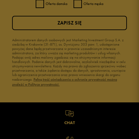
Oferta damska
Oferta męska
ZAPISZ SIĘ
Administratorem danych osobowych jest Marketing Investment Group S.A. z
siedzibą w Krakowie (31-871), os. Dywizjonu 303 paw. 1, udostępnione
powyżej dane będą przetwarzane w prawnie uzasadnionym interesie
administratora, za który uważa się marketing produktów i usług własnych.
Podając swój adres mailowy zgadzasz się na otrzymywanie informacji
handlowych. Podanie danych jest dobrowolne, aczkolwiek niezbędne w celu
otrzymywania newslettera. Każdy ma prawo do zgłoszenia sprzeciwu wobec
przetwarzania, a także żądania dostępu do danych, sprostowania, usunięcia
lub ograniczenia przetwarzania oraz prawo wniesienia skargi do organu
nadzorczego.
Pełną treść oświadczenia o ochronie prywatności można
znaleźć w Polityce prywatności.
CHAT