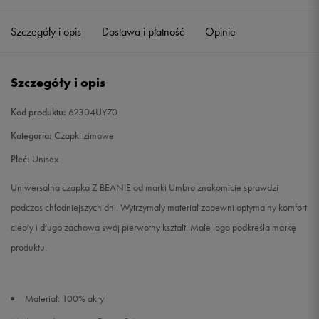
ONE SIZE
Powiadom o dostępności
Szczegóły i opis
Dostawa i płatność
Opinie
Szczegóły i opis
Kod produktu:
62304UY70
Kategoria:
Czapki zimowe
Płeć:
Unisex
Uniwersalna czapka Z BEANIE od marki Umbro znakomicie sprawdzi
podczas chłodniejszych dni. Wytrzymały materiał zapewni optymalny komfort
ciepły i długo zachowa swój pierwotny kształt. Małe logo podkreśla markę
produktu.
Materiał: 100% akryl