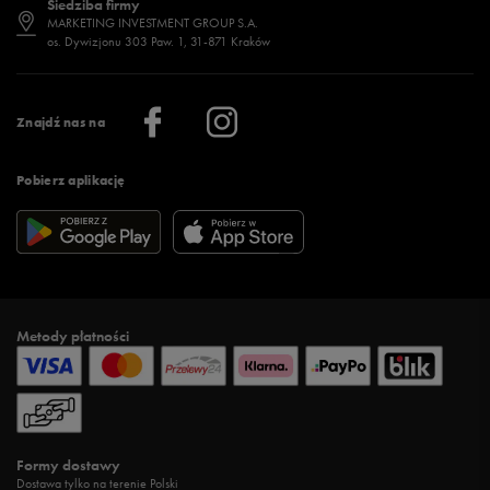
Siedziba firmy
Jak wybrać buty na zimę?
Stylizacje damskie
Sklepy stacjonarne
MARKETING INVESTMENT GROUP S.A.
os. Dywizjonu 303 Paw. 1, 31-871 Kraków
Więcej >
Klub 50 style
Regulamin sklepu 50 style
Praca
Regulamin aplikacji 50 style
Informacje o firmie
Więcej regulaminów >
Znajdź nas na
Pobierz aplikację
Metody płatności
Formy dostawy
Dostawa tylko na terenie Polski