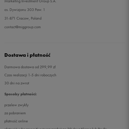
Marketing Investment Group S.A.
os. Dywizjonu 303 Paw. 1
31-871 Cracow, Poland
contact@miggroup.com
Dostawa i płatność
Darmowa dostawa od 299,99 zł
Czas realizacji 1-5 dni roboczych
30 dni na zwrot
Sposoby płatności:
przelew zwykły
za pobraniem
płatność online