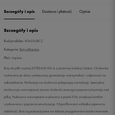
41
26 cm
Powiadom o dostępności
Szczegóły i opis
Dostawa i płatność
Opinie
42
26,5 cm
Powiadom o dostępności
Szczegóły i opis
45
29 cm
Powiadom o dostępności
Kod produktu:
80623UBCZ
Kategoria:
Buty piłkarskie
Płeć:
Męskie
Buty do piłki nożnej EXTREMIS HG-A z jesiennej kolekcji Umbro. Cholewka
wykonana ze skóry syntetycznej gwarantuje wytrzymałość i odporność na
odkształcenia. Perforacje na cholewce polepszają wentylację. Specjalna
struktura po wewnętrznej stronie cholewki znacząco poprawia kontrolę nad
piłką. Podeszwa wewnętrzna wykonana z pianki EVA zwiększa komfort
użytkowania i poprawia amortyzację. Wyprofilowana wkładka zapewnia
stabilność. Buty są przeznaczone na dobrze przygotowane boisko trawiaste.