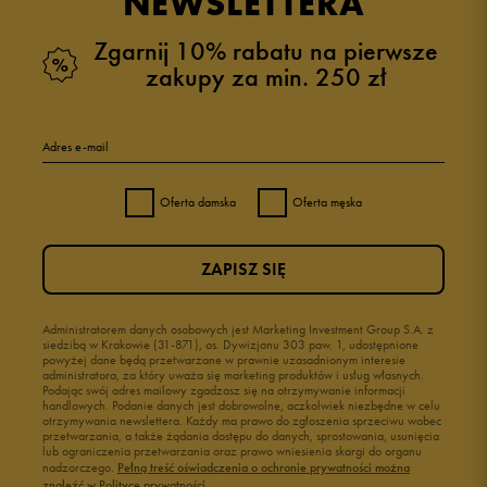
NEWSLETTERA
Zgarnij 10% rabatu na pierwsze
zakupy za min. 250 zł
Adres e-mail
Oferta damska
Oferta męska
ZAPISZ SIĘ
Administratorem danych osobowych jest Marketing Investment Group S.A. z
siedzibą w Krakowie (31-871), os. Dywizjonu 303 paw. 1, udostępnione
powyżej dane będą przetwarzane w prawnie uzasadnionym interesie
administratora, za który uważa się marketing produktów i usług własnych.
Podając swój adres mailowy zgadzasz się na otrzymywanie informacji
handlowych. Podanie danych jest dobrowolne, aczkolwiek niezbędne w celu
otrzymywania newslettera. Każdy ma prawo do zgłoszenia sprzeciwu wobec
przetwarzania, a także żądania dostępu do danych, sprostowania, usunięcia
lub ograniczenia przetwarzania oraz prawo wniesienia skargi do organu
nadzorczego.
Pełną treść oświadczenia o ochronie prywatności można
znaleźć w Polityce prywatności.