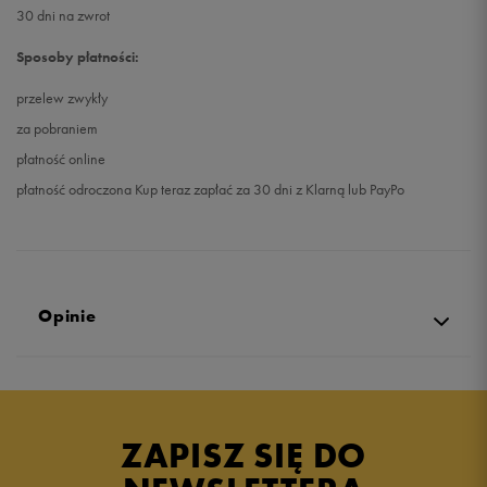
30 dni na zwrot
Sposoby płatności:
przelew zwykły
za pobraniem
płatność online
płatność odroczona Kup teraz zapłać za 30 dni z Klarną lub PayPo
Opinie
Produkt nie posiada recenzji
ZAPISZ SIĘ DO