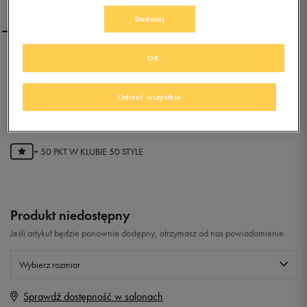
Dostosuj
OK
UMBRO EXTREMIS HG-A
Odrzuć wszystkie
0.0
(
0
)
9,99
zł
z Vat
+ 50 PKT W
KLUBIE 50 STYLE
Produkt niedostępny
Jeśli artykuł będzie ponownie dostępny, otrzymasz od nas powiadomienie.
Wybierz rozmiar
Sprawdź dostępność w salonach
Rozmiary EU
Rozmiary US