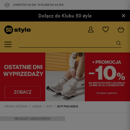
ZWROT DO 30 DNI. W KLUBIE DO 60 DNI.
×
Dołącz do Klubu 50 style
STRONA GŁÓWNA
MĘSKIE
BUTY
BUTY PIŁKARSKIE
PRODUKT NIEDOSTĘPNY