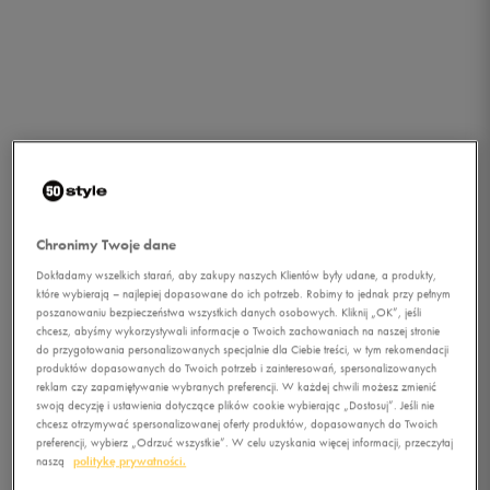
Chronimy Twoje dane
Dokładamy wszelkich starań, aby zakupy naszych Klientów były udane, a produkty,
które wybierają – najlepiej dopasowane do ich potrzeb. Robimy to jednak przy pełnym
poszanowaniu bezpieczeństwa wszystkich danych osobowych. Kliknij „OK”, jeśli
chcesz, abyśmy wykorzystywali informacje o Twoich zachowaniach na naszej stronie
do przygotowania personalizowanych specjalnie dla Ciebie treści, w tym rekomendacji
produktów dopasowanych do Twoich potrzeb i zainteresowań, spersonalizowanych
reklam czy zapamiętywanie wybranych preferencji. W każdej chwili możesz zmienić
swoją decyzję i ustawienia dotyczące plików cookie wybierając „Dostosuj”. Jeśli nie
1/4
chcesz otrzymywać spersonalizowanej oferty produktów, dopasowanych do Twoich
preferencji, wybierz „Odrzuć wszystkie”. W celu uzyskania więcej informacji, przeczytaj
naszą
politykę prywatności.