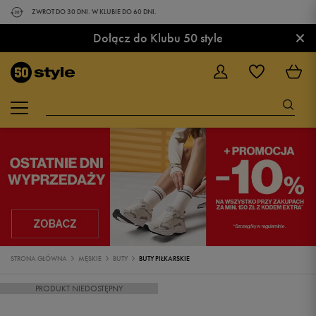
ZWROT DO 30 DNI. W KLUBIE DO 60 DNI.
×
Dołącz do Klubu 50 style
STRONA GŁÓWNA
MĘSKIE
BUTY
BUTY PIŁKARSKIE
PRODUKT NIEDOSTĘPNY