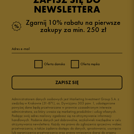
NEWSLETTERA
Zgarnij 10% rabatu na pierwsze
zakupy za min. 250 zł
Adres e-mail
Oferta damska
Oferta męska
ZAPISZ SIĘ
Administratorem danych osobowych jest Marketing Investment Group S.A. z
siedzibą w Krakowie (31-871), os. Dywizjonu 303 paw. 1, udostępnione
powyżej dane będą przetwarzane w prawnie uzasadnionym interesie
administratora, za który uważa się marketing produktów i usług własnych.
Podając swój adres mailowy zgadzasz się na otrzymywanie informacji
handlowych. Podanie danych jest dobrowolne, aczkolwiek niezbędne w celu
otrzymywania newslettera. Każdy ma prawo do zgłoszenia sprzeciwu wobec
przetwarzania, a także żądania dostępu do danych, sprostowania, usunięcia
lub ograniczenia przetwarzania oraz prawo wniesienia skargi do organu