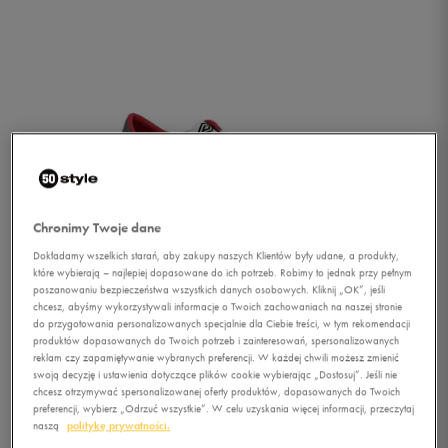
Chronimy Twoje dane
Dokładamy wszelkich starań, aby zakupy naszych Klientów były udane, a produkty,
które wybierają – najlepiej dopasowane do ich potrzeb. Robimy to jednak przy pełnym
poszanowaniu bezpieczeństwa wszystkich danych osobowych. Kliknij „OK”, jeśli
chcesz, abyśmy wykorzystywali informacje o Twoich zachowaniach na naszej stronie
do przygotowania personalizowanych specjalnie dla Ciebie treści, w tym rekomendacji
produktów dopasowanych do Twoich potrzeb i zainteresowań, spersonalizowanych
reklam czy zapamiętywanie wybranych preferencji. W każdej chwili możesz zmienić
swoją decyzję i ustawienia dotyczące plików cookie wybierając „Dostosuj”. Jeśli nie
1/4
chcesz otrzymywać spersonalizowanej oferty produktów, dopasowanych do Twoich
preferencji, wybierz „Odrzuć wszystkie”. W celu uzyskania więcej informacji, przeczytaj
naszą
politykę prywatności.