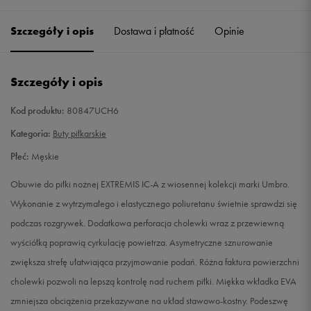
42
26,5 cm
Powiadom o dostępności
Szczegóły i opis
Dostawa i płatność
Opinie
42,5
27 cm
Powiadom o dostępności
Szczegóły i opis
43
27,5 cm
Powiadom o dostępności
Kod produktu:
80847UCH6
44
28,5 cm
Powiadom o dostępności
Kategoria:
Buty piłkarskie
Płeć:
Męskie
44,5
28,5 cm
Powiadom o dostępności
Obuwie do piłki nożnej EXTREMIS IC-A z wiosennej kolekcji marki Umbro.
Wykonanie z wytrzymałego i elastycznego poliuretanu świetnie sprawdzi się
podczas rozgrywek. Dodatkowa perforacja cholewki wraz z przewiewną
wyściółką poprawią cyrkulację powietrza. Asymetryczne sznurowanie
zwiększa strefę ułatwiająca przyjmowanie podań. Różna faktura powierzchni
cholewki pozwoli na lepszą kontrolę nad ruchem piłki. Miękka wkładka EVA
zmniejsza obciążenia przekazywane na układ stawowo-kostny. Podeszwę