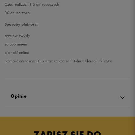
Czas realizacji 1-5 dni roboczych
30 dni na zwrot
Sposoby płatności:
przelew zwykły
za pobraniem
płatność online
płatność odroczona Kup teraz zapłać za 30 dni z Klarną lub PayPo
Opinie
Produkt nie posiada recenzji
ZAPISZ SIĘ DO