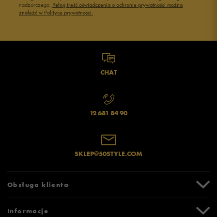
nadzorczego.
Pełną treść oświadczenia o ochronie prywatności można
znaleźć w Polityce prywatności.
CHAT
12 681 84 90
SKLEP@50STYLE.COM
Obsługa klienta
Centrum Pomocy
Informacje