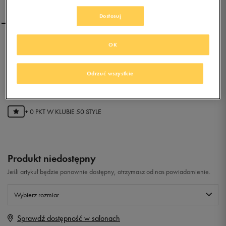
Dostosuj
UMBRO EXTREMIS IC-A
OK
Odrzuć wszystkie
0.0
(
0
)
0
zł
z Vat
+ 0 PKT W
KLUBIE 50 STYLE
Produkt niedostępny
Jeśli artykuł będzie ponownie dostępny, otrzymasz od nas powiadomienie.
Wybierz rozmiar
Sprawdź dostępność w salonach
Rozmiary EU
Rozmiary US