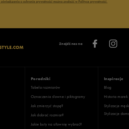
ć oświadczenia o ochronie prywatności można znaleźć w Polityce prywatności.
Znajdź nas na
STYLE.COM
Poradniki
Inspiracje
Tabela rozmiarów
Blog
Oznaczenia słowne i piktogramy
Historia marek
Jak zmierzyć stopę?
Stylizacje męsk
Stylizacje dam
Jak dobrać rozmiar?
Jakie buty na siłownię wybrać?