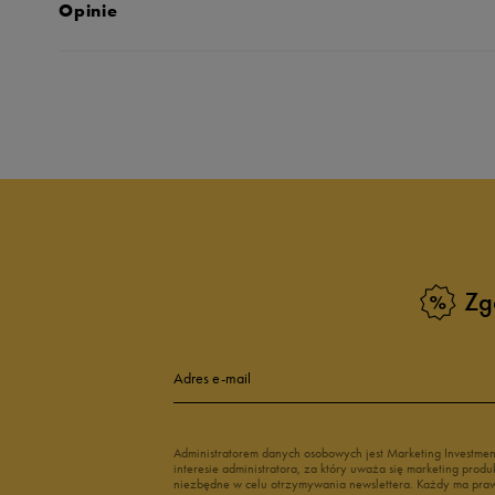
Opinie
Produkt nie posia
Zg
Adres e-mail
Administratorem danych osobowych jest Marketing Investme
interesie administratora, za który uważa się marketing pro
niezbędne w celu otrzymywania newslettera. Każdy ma prawo