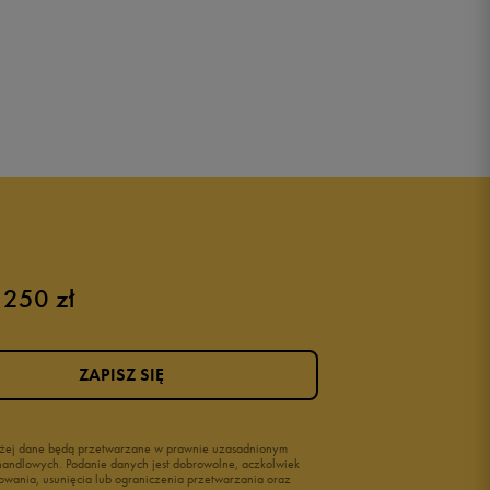
 250 zł
ZAPISZ SIĘ
wyżej dane będą przetwarzane w prawnie uzasadnionym
i handlowych. Podanie danych jest dobrowolne, aczkolwiek
owania, usunięcia lub ograniczenia przetwarzania oraz