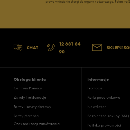
prawo wniesienia skargi do organu nadzorczego.
Pełną treś
12 681 84
CHAT
SKLEP@50
90
Obsługa klienta
Informacje
Centrum Pomocy
Promocje
Zwroty i reklamacje
Karta podarunkowa
Formy i koszty dostawy
Newsletter
Formy płatności
Bezpieczne zakupy (SSL)
Czas realizacji zamówienia
Polityka prywatności