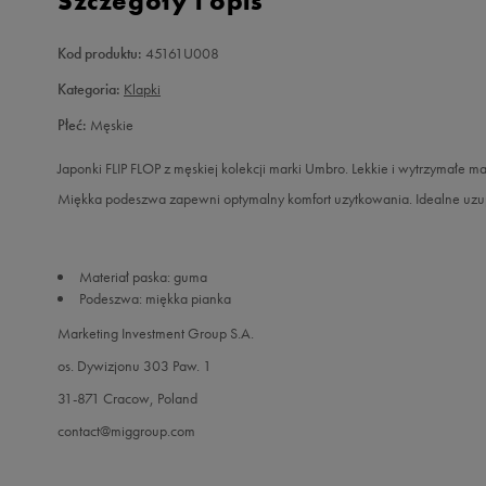
Szczegóły i opis
Kod produktu:
45161U008
Kategoria:
Klapki
Płeć:
Męskie
Japonki FLIP FLOP z męskiej kolekcji marki Umbro. Lekkie i wytrzymałe m
Miękka podeszwa zapewni optymalny komfort uzytkowania. Idealne uzupe
Materiał paska: guma
Podeszwa: miękka pianka
Marketing Investment Group S.A.
os. Dywizjonu 303 Paw. 1
31-871 Cracow, Poland
contact@miggroup.com