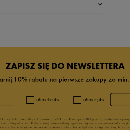
da recenzji
ZAPISZ SIĘ DO NEWSLETTERA
arnij 10% rabatu na pierwsze zakupy za min.
Oferta damska
Oferta męska
nt Group S.A. z siedzibą w Krakowie (31-871), os. Dywizjonu 303 paw. 1, udostępnione po
duktów i usług własnych. Podając swój adres mailowy zgadzasz się na otrzymywanie informacj
 do zgłoszenia sprzeciwu wobec przetwarzania, a także żądania dostępu do danych, sprost