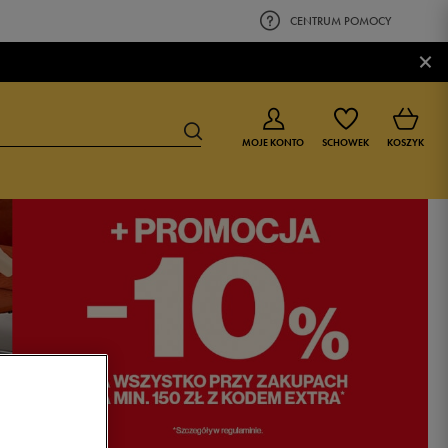
CENTRUM POMOCY
×
MOJE KONTO
SCHOWEK
KOSZYK
BUTY DLA CHŁOPCA
BUTY DLA DZIEWCZYNKI
0-4 lat
0-4 lat
4-8 lat
4-8 lat
9-16 lat
9-16 lat