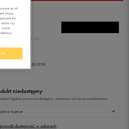
asowane do ich
śli chcesz,
ecjalnie dla
 reklam czy
RO FLIP FLOP
w cookie
eferencji,
0.0
(
0
)
ł
z Vat
OK
+ 0 PKT W
KLUBIE 50 STYLE
odukt niedostępny
i artykuł będzie ponownie dostępny, otrzymasz od nas powiadomienie.
bierz rozmiar
prawdź dostępność w salonach
Rozmiary EU
Rozmiary US