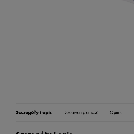
Skechers
Timberland
Umbro
Under Armour
Up8
U.S. Polo ASSN.
Vans
Szczegóły i opis
Dostawa i płatność
Opinie