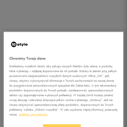
Chronimy Twoje dane
Dokładamy wszelkich starań, aby zakupy naszych Klientów były udane, a produkty,
które wybierają – najlepiej dopasowane do ich potrzeb. Robimy to jednak przy pełnym
poszanowaniu bezpieczeństwa wszystkich danych osobowych. Kliknij „OK”, jeśli
chcesz, abyśmy wykorzystywali informacje o Twoich zachowaniach na naszej stronie
do przygotowania personalizowanych specjalnie dla Ciebie treści, w tym rekomendacji
produktów dopasowanych do Twoich potrzeb i zainteresowań, spersonalizowanych
reklam czy zapamiętywanie wybranych preferencji. W każdej chwili możesz zmienić
swoją decyzję i ustawienia dotyczące plików cookie wybierając „Dostosuj”. Jeśli nie
chcesz otrzymywać spersonalizowanej oferty produktów, dopasowanych do Twoich
1/4
preferencji, wybierz „Odrzuć wszystkie”. W celu uzyskania więcej informacji, przeczytaj
naszą
politykę prywatności.