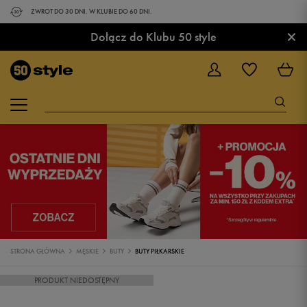
ZWROT DO 30 DNI. W KLUBIE DO 60 DNI.
×
Dołącz do Klubu 50 style
STRONA GŁÓWNA
MĘSKIE
BUTY
BUTY PIŁKARSKIE
PRODUKT NIEDOSTĘPNY