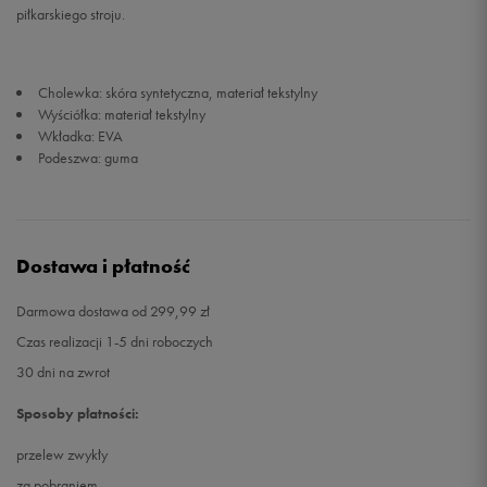
piłkarskiego stroju.
45,5
29,5 cm
Powiadom o dostępności
Cholewka: skóra syntetyczna, materiał tekstylny
46
30 cm
Powiadom o dostępności
Wyściółka: materiał tekstylny
Wkładka: EVA
Podeszwa: guma
47
30,5 cm
Powiadom o dostępności
47,5
31 cm
Powiadom o dostępności
Dostawa i płatność
Darmowa dostawa od 299,99 zł
Czas realizacji 1-5 dni roboczych
30 dni na zwrot
Sposoby płatności:
przelew zwykły
za pobraniem