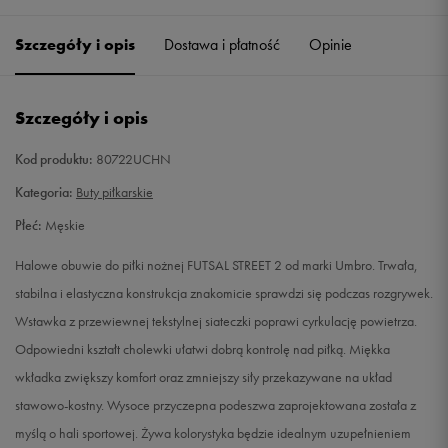
40
25 cm
Powiadom o dostępności
Szczegóły i opis
Dostawa i płatność
Opinie
40,5
25,5 cm
Powiadom o dostępności
Szczegóły i opis
41
26 cm
Powiadom o dostępności
Kod produktu:
80722UCHN
42
26,5 cm
Powiadom o dostępności
Kategoria:
Buty piłkarskie
Płeć:
Męskie
42,5
27 cm
Powiadom o dostępności
Halowe obuwie do piłki nożnej FUTSAL STREET 2 od marki Umbro. Trwała,
43
27,5 cm
Powiadom o dostępności
stabilna i elastyczna konstrukcja znakomicie sprawdzi się podczas rozgrywek.
Wstawka z przewiewnej tekstylnej siateczki poprawi cyrkulację powietrza.
44
28,5 cm
Powiadom o dostępności
Odpowiedni kształt cholewki ułatwi dobrą kontrolę nad piłką. Miękka
wkładka zwiększy komfort oraz zmniejszy siły przekazywane na układ
44,5
28,5 cm
Powiadom o dostępności
stawowo-kostny. Wysoce przyczepna podeszwa zaprojektowana została z
myślą o hali sportowej. Żywa kolorystyka będzie idealnym uzupełnieniem
45
29 cm
Powiadom o dostępności