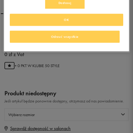
Dostosuj
OK
UMBRO FUTSAL STREET 2
Odrzuć wszystkie
0.0
(
0
)
0
zł
z Vat
+ 0 PKT W
KLUBIE 50 STYLE
Produkt niedostępny
Jeśli artykuł będzie ponownie dostępny, otrzymasz od nas powiadomienie.
Wybierz rozmiar
Sprawdź dostępność w salonach
Rozmiary EU
Rozmiary US