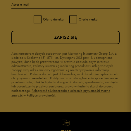
Adres e-mail
Oferta damska
Oferta męska
ZAPISZ SIĘ
Administratorem danych osobowych jest Marketing Investment Group S.A. z
siedzibą w Krakowie (31-871), os. Dywizjonu 303 paw. 1, udostępnione
powyżej dane będą przetwarzane w prawnie uzasadnionym interesie
administratora, za który uważa się marketing produktów i usług własnych.
Podając swój adres mailowy zgadzasz się na otrzymywanie informacji
handlowych. Podanie danych jest dobrowolne, aczkolwiek niezbędne w celu
otrzymywania newslettera. Każdy ma prawo do zgłoszenia sprzeciwu wobec
przetwarzania, a także żądania dostępu do danych, sprostowania, usunięcia
lub ograniczenia przetwarzania oraz prawo wniesienia skargi do organu
nadzorczego.
Pełną treść oświadczenia o ochronie prywatności można
znaleźć w Polityce prywatności.