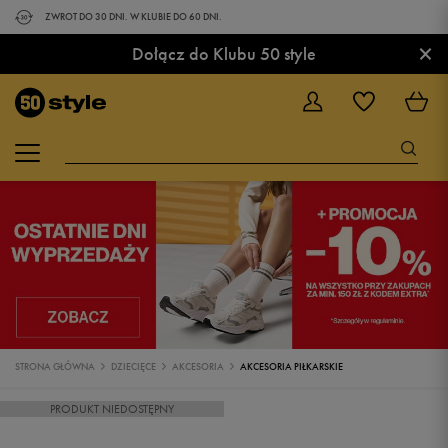
ZWROT DO 30 DNI. W KLUBIE DO 60 DNI.
×
Dołącz do Klubu 50 style
STRONA GŁÓWNA
DZIECIĘCE
AKCESORIA
AKCESORIA PIŁKARSKIE
PRODUKT NIEDOSTĘPNY