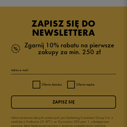
Produkt nie posiada recenzji
ZAPISZ SIĘ DO
NEWSLETTERA
Zgarnij 10% rabatu na pierwsze
zakupy za min. 250 zł
Adres e-mail
Oferta damska
Oferta męska
ZAPISZ SIĘ
Administratorem danych osobowych jest Marketing Investment Group S.A. z
siedzibą w Krakowie (31-871), os. Dywizjonu 303 paw. 1, udostępnione
powyżej dane będą przetwarzane w prawnie uzasadnionym interesie