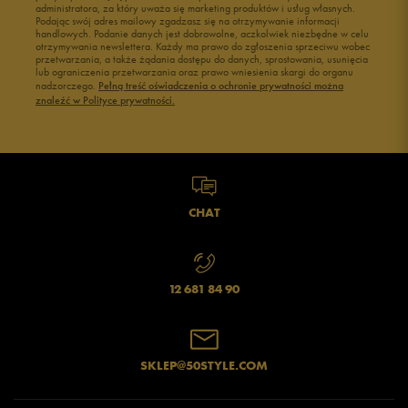
administratora, za który uważa się marketing produktów i usług własnych.
Podając swój adres mailowy zgadzasz się na otrzymywanie informacji
handlowych. Podanie danych jest dobrowolne, aczkolwiek niezbędne w celu
otrzymywania newslettera. Każdy ma prawo do zgłoszenia sprzeciwu wobec
przetwarzania, a także żądania dostępu do danych, sprostowania, usunięcia
lub ograniczenia przetwarzania oraz prawo wniesienia skargi do organu
nadzorczego.
Pełną treść oświadczenia o ochronie prywatności można
znaleźć w Polityce prywatności.
CHAT
12 681 84 90
SKLEP@50STYLE.COM