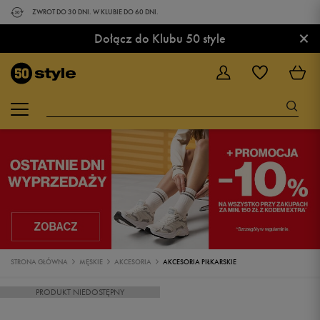
ZWROT DO 30 DNI. W KLUBIE DO 60 DNI.
×
Dołącz do Klubu 50 style
STRONA GŁÓWNA
MĘSKIE
AKCESORIA
AKCESORIA PIŁKARSKIE
PRODUKT NIEDOSTĘPNY