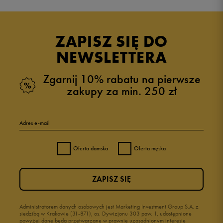
Produkt nie posiada recenzji
ZAPISZ SIĘ DO
NEWSLETTERA
Zgarnij 10% rabatu na pierwsze
zakupy za min. 250 zł
Adres e-mail
Oferta damska
Oferta męska
ZAPISZ SIĘ
Administratorem danych osobowych jest Marketing Investment Group S.A. z
siedzibą w Krakowie (31-871), os. Dywizjonu 303 paw. 1, udostępnione
powyżej dane będą przetwarzane w prawnie uzasadnionym interesie