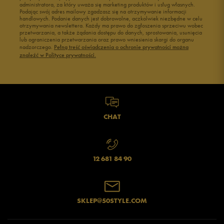
administratora, za który uważa się marketing produktów i usług własnych.
Podając swój adres mailowy zgadzasz się na otrzymywanie informacji
handlowych. Podanie danych jest dobrowolne, aczkolwiek niezbędne w celu
otrzymywania newslettera. Każdy ma prawo do zgłoszenia sprzeciwu wobec
przetwarzania, a także żądania dostępu do danych, sprostowania, usunięcia
lub ograniczenia przetwarzania oraz prawo wniesienia skargi do organu
nadzorczego.
Pełną treść oświadczenia o ochronie prywatności można
znaleźć w Polityce prywatności.
CHAT
12 681 84 90
SKLEP@50STYLE.COM