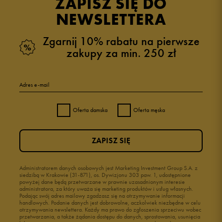
ZAPISZ SIĘ DO
NEWSLETTERA
Zgarnij 10% rabatu na pierwsze
zakupy za min. 250 zł
Adres e-mail
Oferta damska
Oferta męska
ZAPISZ SIĘ
Administratorem danych osobowych jest Marketing Investment Group S.A. z
siedzibą w Krakowie (31-871), os. Dywizjonu 303 paw. 1, udostępnione
powyżej dane będą przetwarzane w prawnie uzasadnionym interesie
administratora, za który uważa się marketing produktów i usług własnych.
Podając swój adres mailowy zgadzasz się na otrzymywanie informacji
handlowych. Podanie danych jest dobrowolne, aczkolwiek niezbędne w celu
otrzymywania newslettera. Każdy ma prawo do zgłoszenia sprzeciwu wobec
przetwarzania, a także żądania dostępu do danych, sprostowania, usunięcia