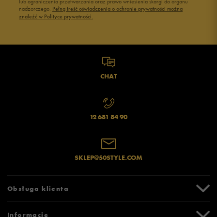
lub ograniczenia przetwarzania oraz prawo wniesienia skargi do organu
nadzorczego.
Pełną treść oświadczenia o ochronie prywatności można
znaleźć w Polityce prywatności.
CHAT
12 681 84 90
SKLEP@50STYLE.COM
Obsługa klienta
Centrum Pomocy
Informacje