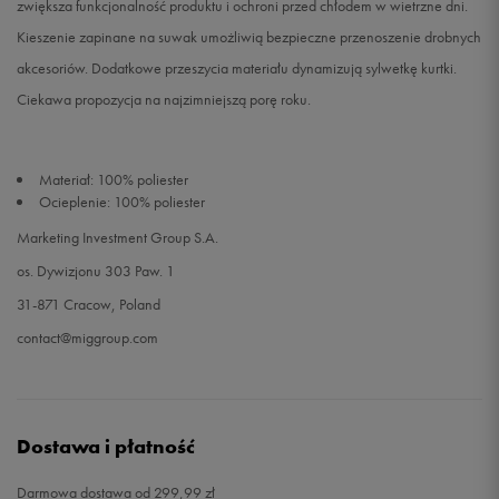
zwiększa funkcjonalność produktu i ochroni przed chłodem w wietrzne dni.
Kieszenie zapinane na suwak umożliwią bezpieczne przenoszenie drobnych
akcesoriów. Dodatkowe przeszycia materiału dynamizują sylwetkę kurtki.
Ciekawa propozycja na najzimniejszą porę roku.
Materiał: 100% poliester
Ocieplenie: 100% poliester
Marketing Investment Group S.A.
os. Dywizjonu 303 Paw. 1
31-871 Cracow, Poland
contact@miggroup.com
Dostawa i płatność
Darmowa dostawa od 299,99 zł