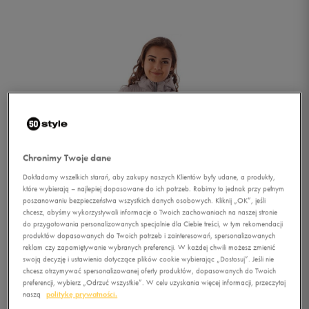
Chronimy Twoje dane
Dokładamy wszelkich starań, aby zakupy naszych Klientów były udane, a produkty,
które wybierają – najlepiej dopasowane do ich potrzeb. Robimy to jednak przy pełnym
poszanowaniu bezpieczeństwa wszystkich danych osobowych. Kliknij „OK”, jeśli
chcesz, abyśmy wykorzystywali informacje o Twoich zachowaniach na naszej stronie
do przygotowania personalizowanych specjalnie dla Ciebie treści, w tym rekomendacji
produktów dopasowanych do Twoich potrzeb i zainteresowań, spersonalizowanych
reklam czy zapamiętywanie wybranych preferencji. W każdej chwili możesz zmienić
swoją decyzję i ustawienia dotyczące plików cookie wybierając „Dostosuj”. Jeśli nie
1/4
chcesz otrzymywać spersonalizowanej oferty produktów, dopasowanych do Twoich
preferencji, wybierz „Odrzuć wszystkie”. W celu uzyskania więcej informacji, przeczytaj
naszą
politykę prywatności.