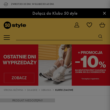
ZWROT DO 30 DNI. W KLUBIE DO 60 DNI.
×
Dołącz do Klubu 50 style
STRONA GŁÓWNA
DAMSKIE
UBRANIA
KURTKI ZIMOWE
PRODUKT NIEDOSTĘPNY