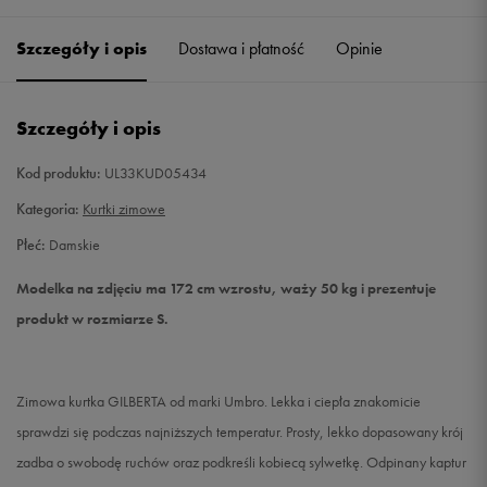
Szczegóły i opis
Dostawa i płatność
Opinie
XS
Powiadom o dostępności
S
Powiadom o dostępności
Szczegóły i opis
M
Powiadom o dostępności
Kod produktu:
UL33KUD05434
Kategoria:
Kurtki zimowe
L
Powiadom o dostępności
Płeć:
Damskie
XL
Powiadom o dostępności
Modelka na zdjęciu ma 172 cm wzrostu, waży 50 kg i prezentuje
produkt w rozmiarze S.
Zimowa kurtka GILBERTA od marki Umbro. Lekka i ciepła znakomicie
sprawdzi się podczas najniższych temperatur. Prosty, lekko dopasowany krój
zadba o swobodę ruchów oraz podkreśli kobiecą sylwetkę. Odpinany kaptur