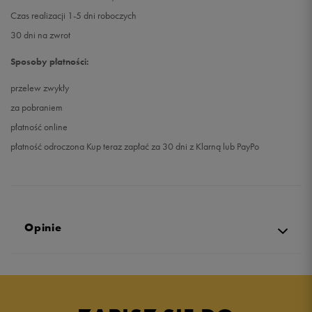
Czas realizacji 1-5 dni roboczych
30 dni na zwrot
Sposoby płatności:
przelew zwykły
za pobraniem
płatność online
płatność odroczona Kup teraz zapłać za 30 dni z Klarną lub PayPo
Opinie
Produkt nie posiada recenzji