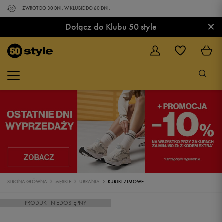
ZWROT DO 30 DNI. W KLUBIE DO 60 DNI.
×
Dołącz do Klubu 50 style
STRONA GŁÓWNA
MĘSKIE
UBRANIA
KURTKI ZIMOWE
PRODUKT NIEDOSTĘPNY