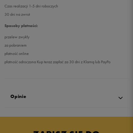
Czas realizacji 1-5 dni roboczych
30 dni na zwrot
Sposoby płatności:
przelew zwykły
za pobraniem
płatność online
płatność odroczona Kup teraz zapłać za 30 dni z Klarną lub PayPo
Opinie
Produkt nie posiada recenzji