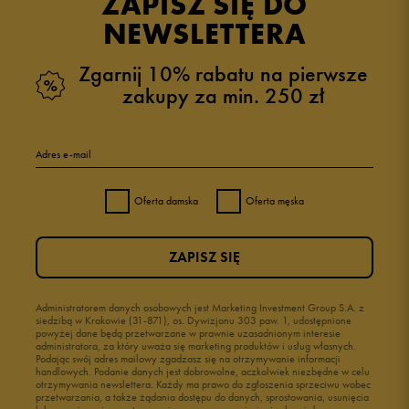
ZAPISZ SIĘ DO
NEWSLETTERA
Zgarnij 10% rabatu na pierwsze
zakupy za min. 250 zł
Adres e-mail
Oferta damska
Oferta męska
ZAPISZ SIĘ
Administratorem danych osobowych jest Marketing Investment Group S.A. z
siedzibą w Krakowie (31-871), os. Dywizjonu 303 paw. 1, udostępnione
powyżej dane będą przetwarzane w prawnie uzasadnionym interesie
administratora, za który uważa się marketing produktów i usług własnych.
Podając swój adres mailowy zgadzasz się na otrzymywanie informacji
handlowych. Podanie danych jest dobrowolne, aczkolwiek niezbędne w celu
otrzymywania newslettera. Każdy ma prawo do zgłoszenia sprzeciwu wobec
przetwarzania, a także żądania dostępu do danych, sprostowania, usunięcia