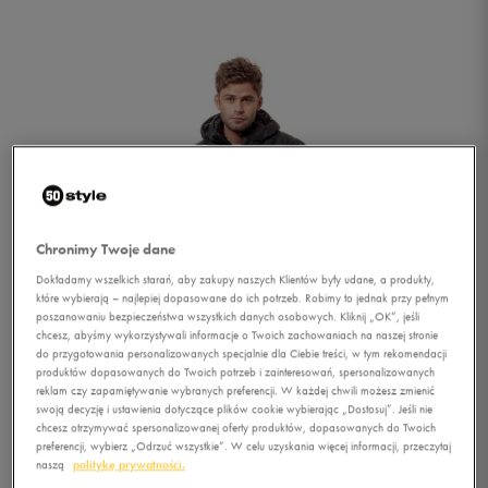
Chronimy Twoje dane
Dokładamy wszelkich starań, aby zakupy naszych Klientów były udane, a produkty,
które wybierają – najlepiej dopasowane do ich potrzeb. Robimy to jednak przy pełnym
poszanowaniu bezpieczeństwa wszystkich danych osobowych. Kliknij „OK”, jeśli
chcesz, abyśmy wykorzystywali informacje o Twoich zachowaniach na naszej stronie
do przygotowania personalizowanych specjalnie dla Ciebie treści, w tym rekomendacji
produktów dopasowanych do Twoich potrzeb i zainteresowań, spersonalizowanych
reklam czy zapamiętywanie wybranych preferencji. W każdej chwili możesz zmienić
swoją decyzję i ustawienia dotyczące plików cookie wybierając „Dostosuj”. Jeśli nie
1/5
chcesz otrzymywać spersonalizowanej oferty produktów, dopasowanych do Twoich
preferencji, wybierz „Odrzuć wszystkie”. W celu uzyskania więcej informacji, przeczytaj
naszą
politykę prywatności.