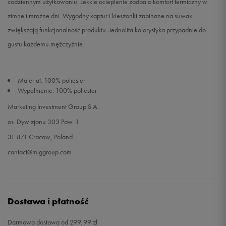
codziennym użytkowaniu. Lekkie ocieplenie zadba o komfort termiczny w
zimne i mroźne dni. Wygodny kaptur i kieszonki zapinane na suwak
zwiększają funkcjonalność produktu. Jednolita kolorystyka przypadnie do
gustu każdemu mężczyźnie.
Materiał: 100% poliester
Wypełnienie: 100% poliester
Marketing Investment Group S.A.
os. Dywizjonu 303 Paw. 1
31-871 Cracow, Poland
contact@miggroup.com
Dostawa i płatność
Darmowa dostawa od 299,99 zł