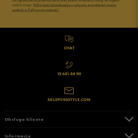
lub ograniczenia przetwarzania oraz prawo wniesienia skargi do organu
nadzorczego.
Pełną treść oświadczenia o ochronie prywatności można
znaleźć w Polityce prywatności.
CHAT
12 681 84 90
SKLEP@50STYLE.COM
Obsługa klienta
Centrum Pomocy
Informacje