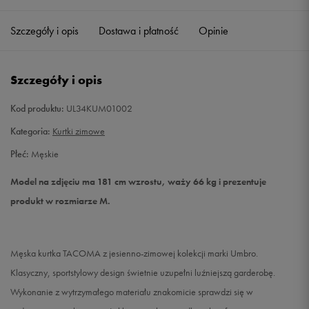
Szczegóły i opis
Dostawa i płatność
Opinie
M
Powiadom o dostępności
L
Powiadom o dostępności
Szczegóły i opis
XL
Powiadom o dostępności
Kod produktu:
UL34KUM01002
Kategoria:
Kurtki zimowe
XXL
Powiadom o dostępności
Płeć:
Męskie
Model na zdjęciu ma 181 cm wzrostu, waży 66 kg i prezentuje
produkt w rozmiarze M.
Męska kurtka TACOMA z jesienno-zimowej kolekcji marki Umbro.
Klasyczny, sportstylowy design świetnie uzupełni luźniejszą garderobę.
Wykonanie z wytrzymałego materiału znakomicie sprawdzi się w