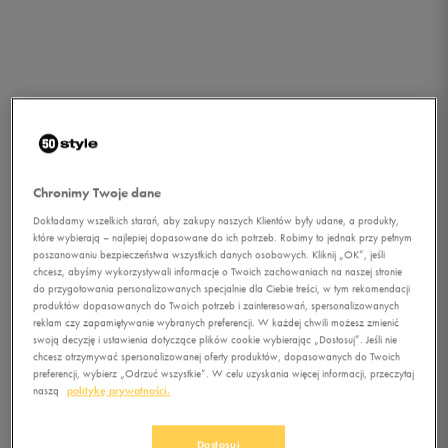
Chronimy Twoje dane
Dokładamy wszelkich starań, aby zakupy naszych Klientów były udane, a produkty,
które wybierają – najlepiej dopasowane do ich potrzeb. Robimy to jednak przy pełnym
poszanowaniu bezpieczeństwa wszystkich danych osobowych. Kliknij „OK”, jeśli
chcesz, abyśmy wykorzystywali informacje o Twoich zachowaniach na naszej stronie
do przygotowania personalizowanych specjalnie dla Ciebie treści, w tym rekomendacji
1/1
produktów dopasowanych do Twoich potrzeb i zainteresowań, spersonalizowanych
reklam czy zapamiętywanie wybranych preferencji. W każdej chwili możesz zmienić
swoją decyzję i ustawienia dotyczące plików cookie wybierając „Dostosuj”. Jeśli nie
chcesz otrzymywać spersonalizowanej oferty produktów, dopasowanych do Twoich
preferencji, wybierz „Odrzuć wszystkie”. W celu uzyskania więcej informacji, przeczytaj
naszą
politykę prywatności.
UMBRO PILKA NEO
Dostosuj