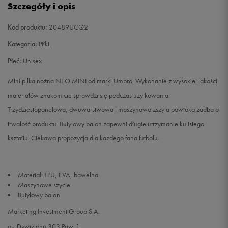
Szczegóły i opis
Kod produktu:
20489UCQ2
Kategoria:
Piłki
Płeć:
Unisex
Mini piłka nożna NEO MINI od marki Umbro. Wykonanie z wysokiej jakości
materiałów znakomicie sprawdzi się podczas użytkowania.
Trzydziestopanelowa, dwuwarstwowa i maszynowo zszyta powłoka zadba o
trwałość produktu. Butylowy balon zapewni długie utrzymanie kulistego
kształtu. Ciekawa propozycja dla każdego fana futbolu.
Materiał: TPU, EVA, bawełna
Maszynowe szycie
Butylowy balon
Marketing Investment Group S.A.
os. Dywizjonu 303 Paw. 1