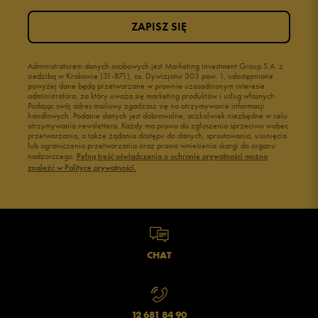
ZAPISZ SIĘ
Administratorem danych osobowych jest Marketing Investment Group S.A. z
siedzibą w Krakowie (31-871), os. Dywizjonu 303 paw. 1, udostępnione
powyżej dane będą przetwarzane w prawnie uzasadnionym interesie
administratora, za który uważa się marketing produktów i usług własnych.
Podając swój adres mailowy zgadzasz się na otrzymywanie informacji
handlowych. Podanie danych jest dobrowolne, aczkolwiek niezbędne w celu
otrzymywania newslettera. Każdy ma prawo do zgłoszenia sprzeciwu wobec
przetwarzania, a także żądania dostępu do danych, sprostowania, usunięcia
lub ograniczenia przetwarzania oraz prawo wniesienia skargi do organu
nadzorczego.
Pełną treść oświadczenia o ochronie prywatności można
znaleźć w Polityce prywatności.
CHAT
12 681 84 90