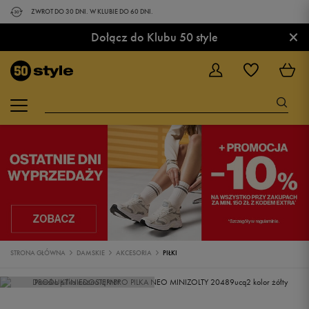
ZWROT DO 30 DNI. W KLUBIE DO 60 DNI.
×
Dołącz do Klubu 50 style
STRONA GŁÓWNA
DAMSKIE
AKCESORIA
PIŁKI
PRODUKT NIEDOSTĘPNY