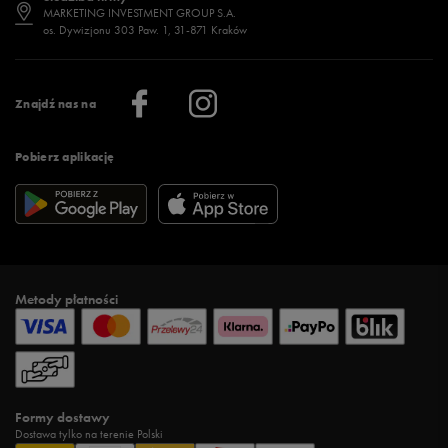
Jak wybrać buty na zimę?
Stylizacje damskie
Sklepy stacjonarne
MARKETING INVESTMENT GROUP S.A.
os. Dywizjonu 303 Paw. 1, 31-871 Kraków
Więcej >
Klub 50 style
Regulamin sklepu 50 style
Praca
Regulamin aplikacji 50 style
Informacje o firmie
Więcej regulaminów >
Znajdź nas na
Pobierz aplikację
Metody płatności
Formy dostawy
Dostawa tylko na terenie Polski