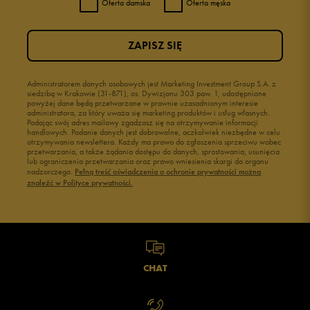
Oferta damska
Oferta męska
3
0%
ZAPISZ SIĘ
2
0%
1
Administratorem danych osobowych jest Marketing Investment Group S.A. z
0%
siedzibą w Krakowie (31-871), os. Dywizjonu 303 paw. 1, udostępnione
powyżej dane będą przetwarzane w prawnie uzasadnionym interesie
administratora, za który uważa się marketing produktów i usług własnych.
Podając swój adres mailowy zgadzasz się na otrzymywanie informacji
handlowych. Podanie danych jest dobrowolne, aczkolwiek niezbędne w celu
otrzymywania newslettera. Każdy ma prawo do zgłoszenia sprzeciwu wobec
przetwarzania, a także żądania dostępu do danych, sprostowania, usunięcia
lub ograniczenia przetwarzania oraz prawo wniesienia skargi do organu
Jak zbieramy opinie?
nadzorczego.
Pełną treść oświadczenia o ochronie prywatności można
znaleźć w Polityce prywatności.
Opinie klientów
Wyczyść
Szukaj
CHAT