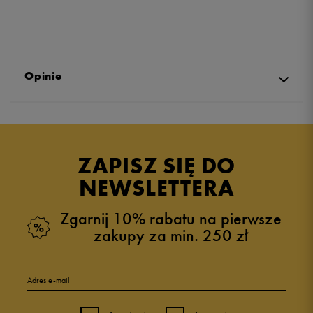
Opinie
5.0
opinii klientów
65
z całego okresu
ZAPISZ SIĘ DO
zebranych i zweryfikowanych przez
NEWSLETTERA
Zgarnij 10% rabatu na pierwsze
zakupy za min. 250 zł
5
100%
Adres e-mail
4
0%