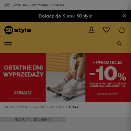
ZWROT DO 30 DNI. W KLUBIE DO 60 DNI.
×
Dołącz do Klubu 50 style
STRONA GŁÓWNA
DAMSKIE
AKCESORIA
PLECAKI
PRODUKT NIEDOSTĘPNY