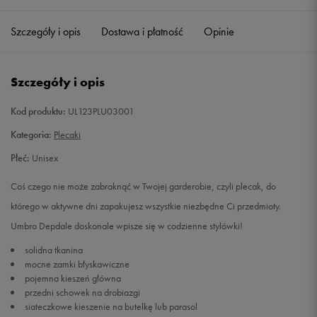
Szczegóły i opis
Dostawa i płatność
Opinie
Szczegóły i opis
Kod produktu:
UL123PLU03001
Kategoria:
Plecaki
Płeć:
Unisex
Coś czego nie może zabraknąć w Twojej garderobie, czyli plecak, do
którego w aktywne dni zapakujesz wszystkie niezbędne Ci przedmioty.
Umbro Depdale doskonale wpisze się w codzienne stylówki!
solidna tkanina
mocne zamki błyskawiczne
pojemna kieszeń główna
przedni schowek na drobiazgi
siateczkowe kieszenie na butelkę lub parasol