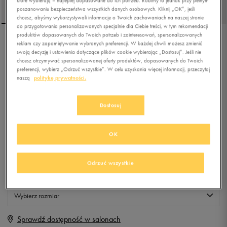
poszanowaniu bezpieczeństwa wszystkich danych osobowych. Kliknij „OK”, jeśli
chcesz, abyśmy wykorzystywali informacje o Twoich zachowaniach na naszej stronie
do przygotowania personalizowanych specjalnie dla Ciebie treści, w tym rekomendacji
produktów dopasowanych do Twoich potrzeb i zainteresowań, spersonalizowanych
reklam czy zapamiętywanie wybranych preferencji. W każdej chwili możesz zmienić
UMBRO PLECAK DEPDALE
swoją decyzję i ustawienia dotyczące plików cookie wybierając „Dostosuj”. Jeśli nie
chcesz otrzymywać spersonalizowanej oferty produktów, dopasowanych do Twoich
preferencji, wybierz „Odrzuć wszystkie”. W celu uzyskania więcej informacji, przeczytaj
naszą
politykę prywatności.
5.0
(
65
)
79,99
zł
z Vat
Dostosuj
+ 400 PKT W
KLUBIE 50 STYLE
OK
Produkt niedostępny
Odrzuć wszystkie
Jeśli artykuł będzie ponownie dostępny, otrzymasz od nas powiadomienie.
Wybierz rozmiar
Sprawdź dostępność w salonach
ONE SIZE
Powiadom o dostępności