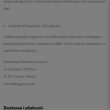
dużą swobodę ruchów. Czarna kolorystyka świetnie łączy się z wyszywanym
logo.
Materiał: 80% bawełna, 20% poliester
Niektóre produkty mogą nosić niewielkie ślady użytkowania wynikające z
przymierzania lub mieć uszkodzone pudełko. Towar może być dostarczony w
opakowaniu zastępczym.
Marketing Investment Group S.A.
os. Dywizjonu 303 Paw. 1
31-871 Cracow, Poland
contact@miggroup.com
Dostawa i płatność