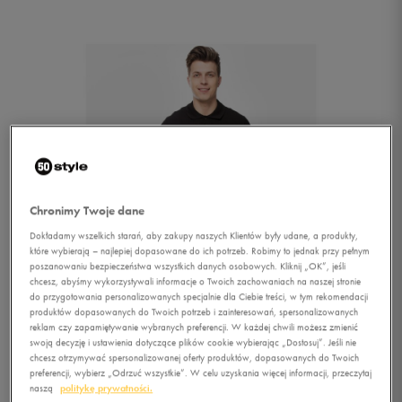
Chronimy Twoje dane
Dokładamy wszelkich starań, aby zakupy naszych Klientów były udane, a produkty,
które wybierają – najlepiej dopasowane do ich potrzeb. Robimy to jednak przy pełnym
poszanowaniu bezpieczeństwa wszystkich danych osobowych. Kliknij „OK”, jeśli
chcesz, abyśmy wykorzystywali informacje o Twoich zachowaniach na naszej stronie
do przygotowania personalizowanych specjalnie dla Ciebie treści, w tym rekomendacji
produktów dopasowanych do Twoich potrzeb i zainteresowań, spersonalizowanych
reklam czy zapamiętywanie wybranych preferencji. W każdej chwili możesz zmienić
1/4
swoją decyzję i ustawienia dotyczące plików cookie wybierając „Dostosuj”. Jeśli nie
chcesz otrzymywać spersonalizowanej oferty produktów, dopasowanych do Twoich
preferencji, wybierz „Odrzuć wszystkie”. W celu uzyskania więcej informacji, przeczytaj
naszą
politykę prywatności.