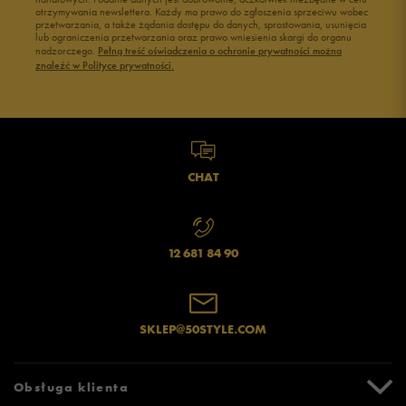
otrzymywania newslettera. Każdy ma prawo do zgłoszenia sprzeciwu wobec
przetwarzania, a także żądania dostępu do danych, sprostowania, usunięcia
lub ograniczenia przetwarzania oraz prawo wniesienia skargi do organu
nadzorczego.
Pełną treść oświadczenia o ochronie prywatności można
znaleźć w Polityce prywatności.
CHAT
12 681 84 90
SKLEP@50STYLE.COM
Obsługa klienta