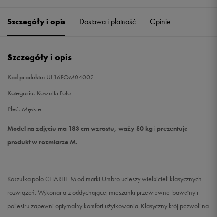
Szczegóły i opis
Dostawa i płatność
Opinie
L
Powiadom o dostępności
XL
Powiadom o dostępności
Szczegóły i opis
XXL
Powiadom o dostępności
Kod produktu:
UL16POM04002
Kategoria:
Koszulki Polo
Płeć:
Męskie
Model na zdjęciu ma 183 cm wzrostu, waży 80 kg i prezentuje
produkt w rozmiarze M.
Koszulka polo CHARLIE M od marki Umbro ucieszy wielbicieli klasycznych
rozwiązań. Wykonana z oddychającej mieszanki przewiewnej bawełny i
poliestru zapewni optymalny komfort użytkowania. Klasyczny krój pozwoli na