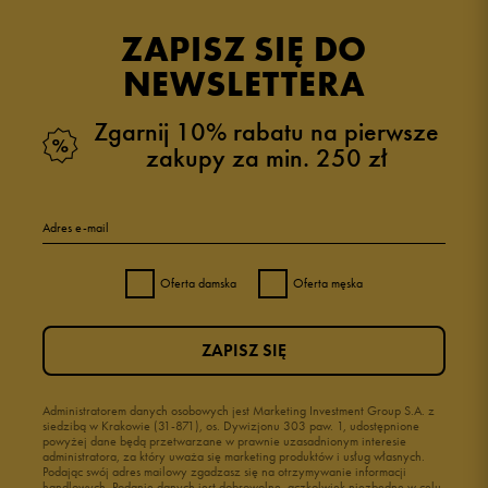
ZAPISZ SIĘ DO
NEWSLETTERA
Zgarnij 10% rabatu na pierwsze
zakupy za min. 250 zł
Adres e-mail
Oferta damska
Oferta męska
ZAPISZ SIĘ
Administratorem danych osobowych jest Marketing Investment Group S.A. z
siedzibą w Krakowie (31-871), os. Dywizjonu 303 paw. 1, udostępnione
powyżej dane będą przetwarzane w prawnie uzasadnionym interesie
administratora, za który uważa się marketing produktów i usług własnych.
Podając swój adres mailowy zgadzasz się na otrzymywanie informacji
handlowych. Podanie danych jest dobrowolne, aczkolwiek niezbędne w celu