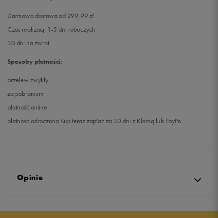
Darmowa dostawa od 299,99 zł
Czas realizacji 1-5 dni roboczych
30 dni na zwrot
Sposoby płatności:
przelew zwykły
za pobraniem
płatność online
płatność odroczona Kup teraz zapłać za 30 dni z Klarną lub PayPo
Opinie
Produkt nie posiada recenzji