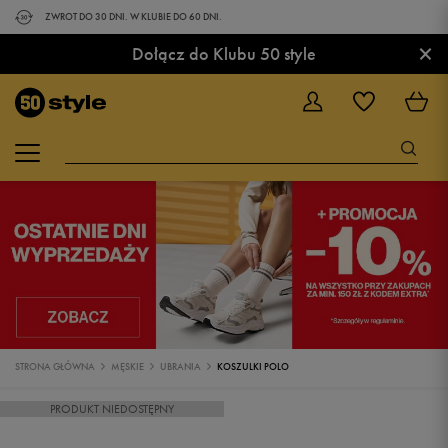
ZWROT DO 30 DNI. W KLUBIE DO 60 DNI.
×
Dołącz do Klubu 50 style
STRONA GŁÓWNA
MĘSKIE
UBRANIA
KOSZULKI POLO
PRODUKT NIEDOSTĘPNY