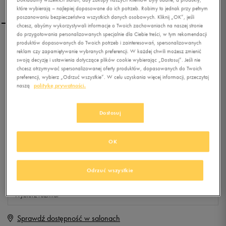
które wybierają – najlepiej dopasowane do ich potrzeb. Robimy to jednak przy pełnym
poszanowaniu bezpieczeństwa wszystkich danych osobowych. Kliknij „OK”, jeśli
chcesz, abyśmy wykorzystywali informacje o Twoich zachowaniach na naszej stronie
do przygotowania personalizowanych specjalnie dla Ciebie treści, w tym rekomendacji
produktów dopasowanych do Twoich potrzeb i zainteresowań, spersonalizowanych
UMBRO POLO PRO
reklam czy zapamiętywanie wybranych preferencji. W każdej chwili możesz zmienić
TRAINING POLY
swoją decyzję i ustawienia dotyczące plików cookie wybierając „Dostosuj”. Jeśli nie
chcesz otrzymywać spersonalizowanej oferty produktów, dopasowanych do Twoich
preferencji, wybierz „Odrzuć wszystkie”. W celu uzyskania więcej informacji, przeczytaj
0.0
(
0
)
naszą
politykę prywatności.
9,99
zł
z Vat
+ 50 PKT W
KLUBIE 50 STYLE
Dostosuj
OK
Produkt niedostępny
Odrzuć wszystkie
Jeśli artykuł będzie ponownie dostępny, otrzymasz od nas powiadomienie.
Wybierz rozmiar
Sprawdź dostępność w salonach
XS
Powiadom o dostępności