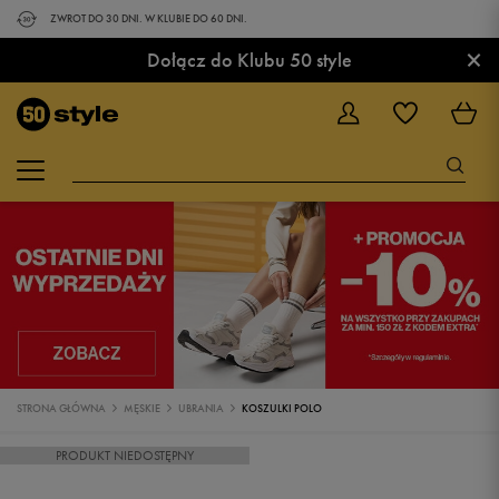
ZWROT DO 30 DNI. W KLUBIE DO 60 DNI.
×
Dołącz do Klubu 50 style
STRONA GŁÓWNA
MĘSKIE
UBRANIA
KOSZULKI POLO
PRODUKT NIEDOSTĘPNY