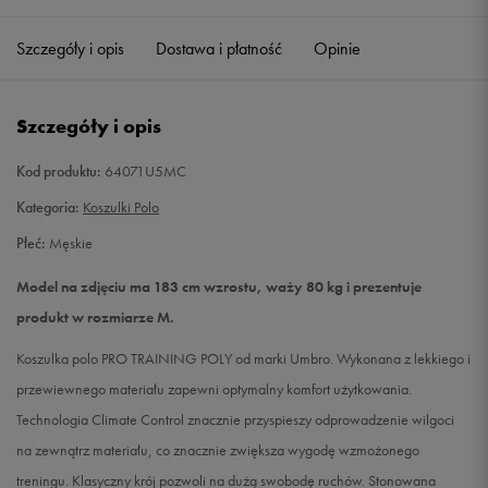
Szczegóły i opis
Dostawa i płatność
Opinie
M
Powiadom o dostępności
L
Powiadom o dostępności
Szczegóły i opis
XL
Powiadom o dostępności
Kod produktu:
64071U5MC
Kategoria:
Koszulki Polo
XXL
Powiadom o dostępności
Płeć:
Męskie
Model na zdjęciu ma 183 cm wzrostu, waży 80 kg i prezentuje
produkt w rozmiarze M.
Koszulka polo PRO TRAINING POLY od marki Umbro. Wykonana z lekkiego i
przewiewnego materiału zapewni optymalny komfort użytkowania.
Technologia Climate Control znacznie przyspieszy odprowadzenie wilgoci
na zewnątrz materiału, co znacznie zwiększa wygodę wzmożonego
treningu. Klasyczny krój pozwoli na dużą swobodę ruchów. Stonowana