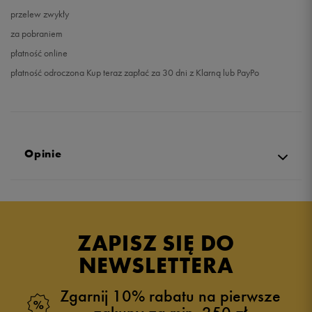
przelew zwykły
za pobraniem
płatność online
płatność odroczona Kup teraz zapłać za 30 dni z Klarną lub PayPo
Opinie
Produkt nie posiada recenzji
ZAPISZ SIĘ DO
NEWSLETTERA
Zgarnij 10% rabatu na pierwsze