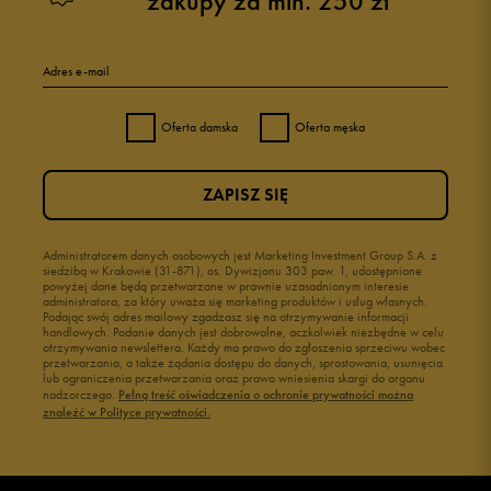
zakupy za min. 250 zł
Adres e-mail
Oferta damska
Oferta męska
ZAPISZ SIĘ
Administratorem danych osobowych jest Marketing Investment Group S.A. z
siedzibą w Krakowie (31-871), os. Dywizjonu 303 paw. 1, udostępnione
powyżej dane będą przetwarzane w prawnie uzasadnionym interesie
administratora, za który uważa się marketing produktów i usług własnych.
Podając swój adres mailowy zgadzasz się na otrzymywanie informacji
handlowych. Podanie danych jest dobrowolne, aczkolwiek niezbędne w celu
otrzymywania newslettera. Każdy ma prawo do zgłoszenia sprzeciwu wobec
przetwarzania, a także żądania dostępu do danych, sprostowania, usunięcia
lub ograniczenia przetwarzania oraz prawo wniesienia skargi do organu
nadzorczego.
Pełną treść oświadczenia o ochronie prywatności można
znaleźć w Polityce prywatności.