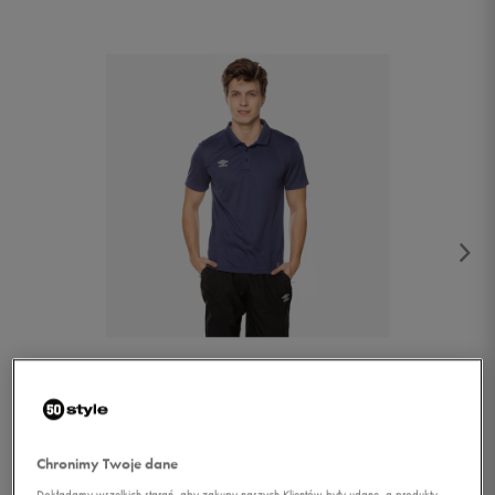
1/4
Chronimy Twoje dane
Dokładamy wszelkich starań, aby zakupy naszych Klientów były udane, a produkty,