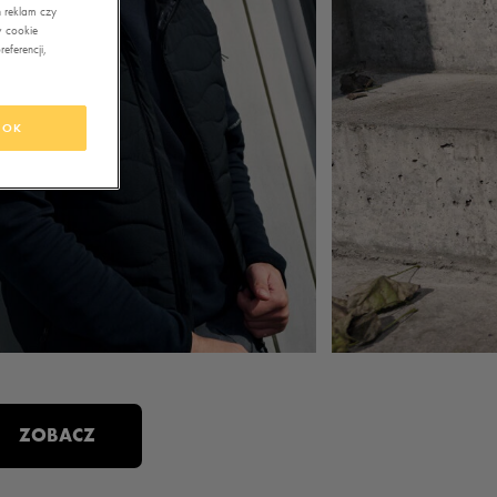
 reklam czy
w cookie
eferencji,
OK
ZOBACZ