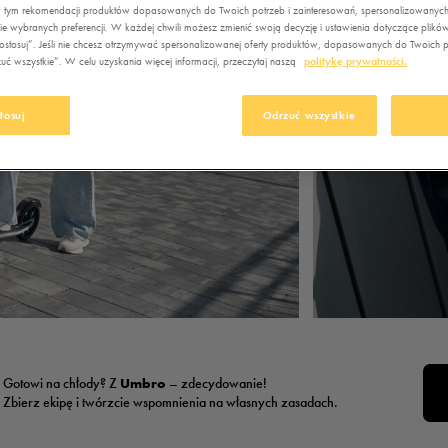
, w tym rekomendacji produktów dopasowanych do Twoich potrzeb i zainteresowań, spersonalizowanych
e wybranych preferencji. W każdej chwili możesz zmienić swoją decyzję i ustawienia dotyczące plikó
stosuj”. Jeśli nie chcesz otrzymywać spersonalizowanej oferty produktów, dopasowanych do Twoich pr
ć wszystkie”. W celu uzyskania więcej informacji, przeczytaj naszą
politykę prywatności.
tosuj
Odrzuć wszystkie
Gotowi na chłody? Z
Umbro
– zdecydowanie!
Zbierz ekipę i twórzcie wspomnienia na własnych zasadach.