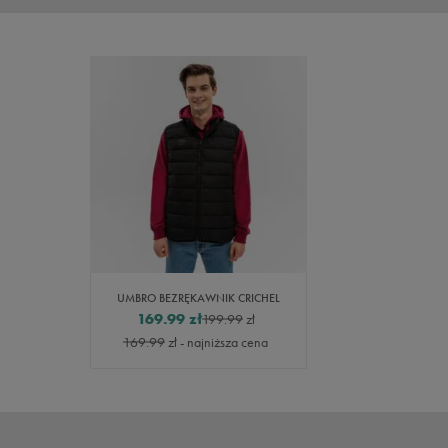
UMBRO BEZRĘKAWNIK CRICHEL
169.99
zł
199.99
zł
169.99
zł
- najniższa cena