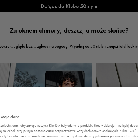
Dołącz do Klubu 50 style
Za oknem chmury, deszcz, a może słońce?
obrze wygląda bez względu na pogodę! Wpadnij do 50 style i znajdź total look n
Twoje dane
elkich starań, aby zakupy naszych Klientów były udane, a produkty, które wybierają – najlepiej dop
my to jednak przy pełnym poszanowaniu bezpieczeństwa wszystkich danych osobowych. Kliknij „OK”, je
ystywali informacje o Twoich zachowaniach na naszej stronie do przygotowania personalizowanych sp