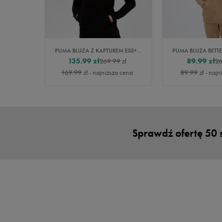
PUMA BLUZA Z KAPTUREM ESS+ EMBROIDERY TR
135.99
zł
89.99
zł
269.99
zł
26
169.99
zł
- najniższa cena
89.99
zł
- najn
Sprawdź ofertę 50 st