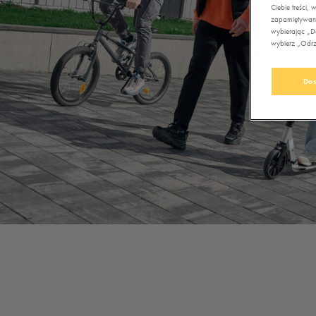
Ciebie treści
zapamiętywani
wybierając „Do
wybierz „Odrzu
Dos