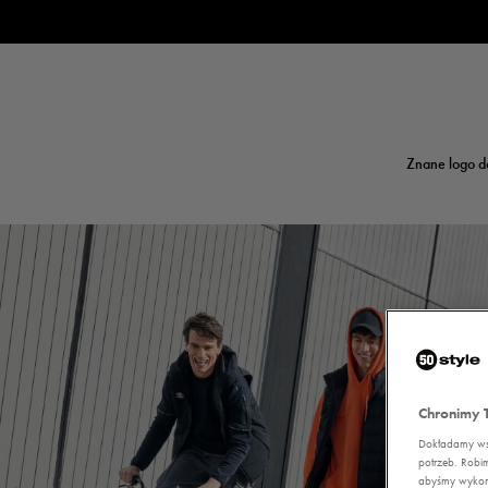
Znane logo d
Chronimy 
Dokładamy wsz
potrzeb. Robi
abyśmy wykorz