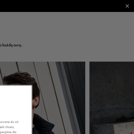
×
a każdą aurę.
asowane do ich
śli chcesz,
ecjalnie dla