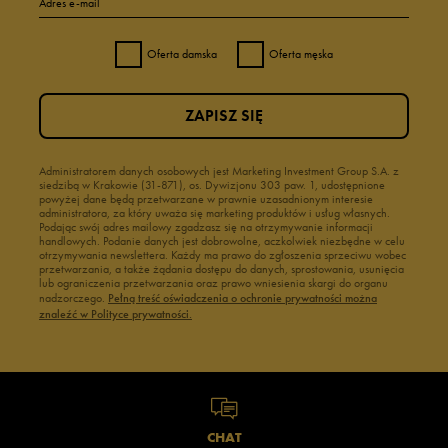
Adres e-mail
Oferta damska
Oferta męska
ZAPISZ SIĘ
Administratorem danych osobowych jest Marketing Investment Group S.A. z
siedzibą w Krakowie (31-871), os. Dywizjonu 303 paw. 1, udostępnione
powyżej dane będą przetwarzane w prawnie uzasadnionym interesie
administratora, za który uważa się marketing produktów i usług własnych.
Podając swój adres mailowy zgadzasz się na otrzymywanie informacji
handlowych. Podanie danych jest dobrowolne, aczkolwiek niezbędne w celu
otrzymywania newslettera. Każdy ma prawo do zgłoszenia sprzeciwu wobec
przetwarzania, a także żądania dostępu do danych, sprostowania, usunięcia
lub ograniczenia przetwarzania oraz prawo wniesienia skargi do organu
nadzorczego.
Pełną treść oświadczenia o ochronie prywatności można
znaleźć w Polityce prywatności.
CHAT