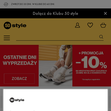
ZWROT DO 30 DNI. W KLUBIE DO 60 DNI.
×
Dołącz do Klubu 50 style
STRONA GŁÓWNA
UMBRO RANG
BUTY UMBRO RANG