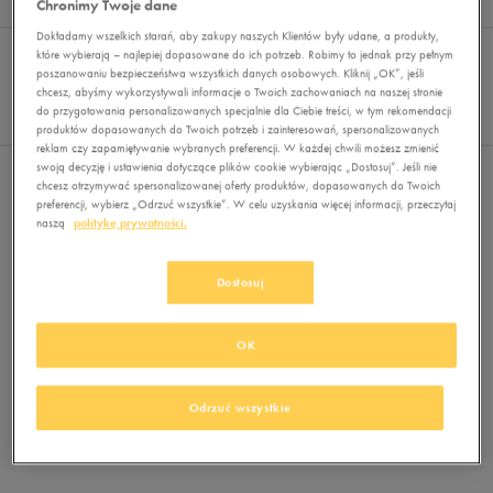
Chronimy Twoje dane
Wyników
0
Dokładamy wszelkich starań, aby zakupy naszych Klientów były udane, a produkty,
Sortuj:
FILTRUJ
które wybierają – najlepiej dopasowane do ich potrzeb. Robimy to jednak przy pełnym
REKOMENDOWANE
poszanowaniu bezpieczeństwa wszystkich danych osobowych. Kliknij „OK”, jeśli
Pokaż
chcesz, abyśmy wykorzystywali informacje o Twoich zachowaniach na naszej stronie
60
do przygotowania personalizowanych specjalnie dla Ciebie treści, w tym rekomendacji
z 0
produktów dopasowanych do Twoich potrzeb i zainteresowań, spersonalizowanych
reklam czy zapamiętywanie wybranych preferencji. W każdej chwili możesz zmienić
swoją decyzję i ustawienia dotyczące plików cookie wybierając „Dostosuj”. Jeśli nie
Nie wybrano filtrów
chcesz otrzymywać spersonalizowanej oferty produktów, dopasowanych do Twoich
preferencji, wybierz „Odrzuć wszystkie”. W celu uzyskania więcej informacji, przeczytaj
naszą
politykę prywatności.
Dostosuj
OK
Brak produktów do wyświetlenia
Zmień kryteria wyszukiwania lub
Odrzuć wszystkie
usuń wybrane filtry