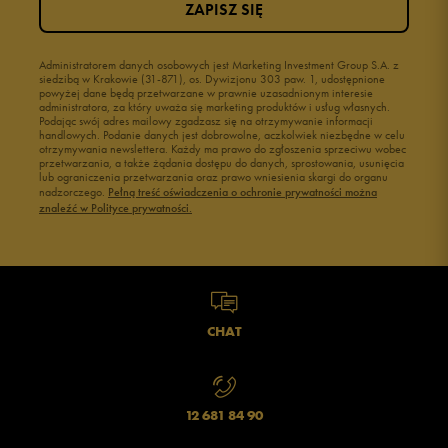
ZAPISZ SIĘ
Administratorem danych osobowych jest Marketing Investment Group S.A. z
siedzibą w Krakowie (31-871), os. Dywizjonu 303 paw. 1, udostępnione
powyżej dane będą przetwarzane w prawnie uzasadnionym interesie
administratora, za który uważa się marketing produktów i usług własnych.
Podając swój adres mailowy zgadzasz się na otrzymywanie informacji
handlowych. Podanie danych jest dobrowolne, aczkolwiek niezbędne w celu
otrzymywania newslettera. Każdy ma prawo do zgłoszenia sprzeciwu wobec
przetwarzania, a także żądania dostępu do danych, sprostowania, usunięcia
lub ograniczenia przetwarzania oraz prawo wniesienia skargi do organu
nadzorczego.
Pełną treść oświadczenia o ochronie prywatności można
znaleźć w Polityce prywatności.
CHAT
12 681 84 90