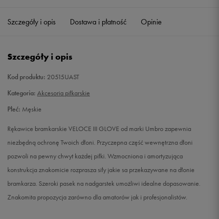
Szczegóły i opis
Dostawa i płatność
Opinie
9
Powiadom o dostępności
10
Powiadom o dostępności
Szczegóły i opis
11
Powiadom o dostępności
Kod produktu:
20515UAST
Kategoria:
Akcesoria piłkarskie
Płeć:
Męskie
Rękawice bramkarskie VELOCE III GLOVE od marki Umbro zapewnia
niezbędną ochronę Twoich dłoni. Przyczepna część wewnętrzna dłoni
pozwoli na pewny chwyt każdej piłki. Wzmocniona i amortyzująca
konstrukcja znakomicie rozprasza siły jakie sa przekazywane na dłonie
bramkarza. Szeroki pasek na nadgarstek umożliwi idealne dopasowanie.
Znakomita propozycja zarówno dla amatorów jak i profesjonalistów.