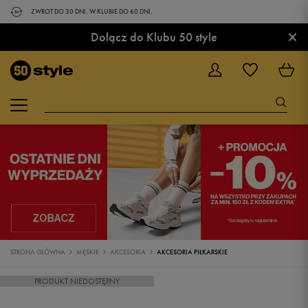
ZWROT DO 30 DNI. W KLUBIE DO 60 DNI.
×
Dołącz do Klubu 50 style
STRONA GŁÓWNA
MĘSKIE
AKCESORIA
AKCESORIA PIŁKARSKIE
PRODUKT NIEDOSTĘPNY