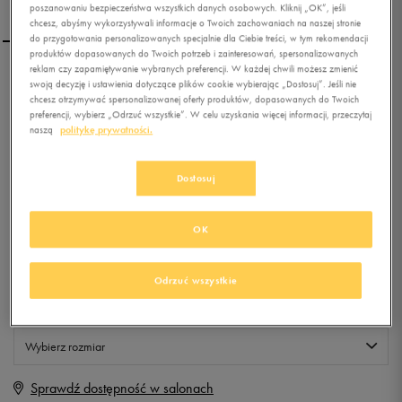
poszanowaniu bezpieczeństwa wszystkich danych osobowych. Kliknij „OK”, jeśli
chcesz, abyśmy wykorzystywali informacje o Twoich zachowaniach na naszej stronie
do przygotowania personalizowanych specjalnie dla Ciebie treści, w tym rekomendacji
produktów dopasowanych do Twoich potrzeb i zainteresowań, spersonalizowanych
reklam czy zapamiętywanie wybranych preferencji. W każdej chwili możesz zmienić
UMBRO RĘKAWICE BRAM
swoją decyzję i ustawienia dotyczące plików cookie wybierając „Dostosuj”. Jeśli nie
chcesz otrzymywać spersonalizowanej oferty produktów, dopasowanych do Twoich
VELOCE III GLOVE
preferencji, wybierz „Odrzuć wszystkie”. W celu uzyskania więcej informacji, przeczytaj
naszą
politykę prywatności.
0.0
(
0
)
1,99
zł
z Vat
Dostosuj
+ 10 PKT W
KLUBIE 50 STYLE
OK
Produkt niedostępny
Odrzuć wszystkie
Jeśli artykuł będzie ponownie dostępny, otrzymasz od nas powiadomienie.
Wybierz rozmiar
Sprawdź dostępność w salonach
8
Powiadom o dostępności