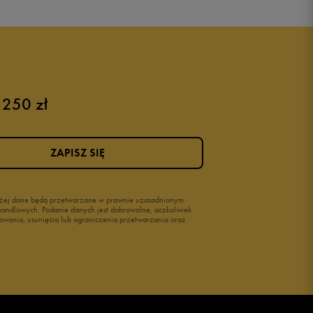
 250 zł
ZAPISZ SIĘ
wyżej dane będą przetwarzane w prawnie uzasadnionym
i handlowych. Podanie danych jest dobrowolne, aczkolwiek
owania, usunięcia lub ograniczenia przetwarzania oraz