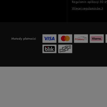
Regulamin aplikacji 50 st
Więcej regulaminów >
Metody płatności