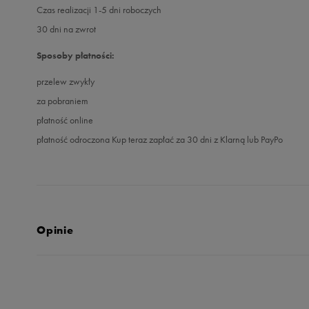
Czas realizacji 1-5 dni roboczych
30 dni na zwrot
Sposoby płatności:
przelew zwykły
za pobraniem
płatność online
płatność odroczona Kup teraz zapłać za 30 dni z Klarną lub PayPo
Opinie
Produkt nie posia