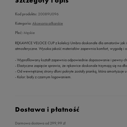
Szczegóły i opis
Kod produktu:
20089U096
Kategoria:
Akcesoria piłkarskie
Płeć:
Męskie
RĘKAWICE VELOCE CUP z kolekcji Umbro doskonałe dla amatorów jak i 
atmosferyczne. Wysoka jakość materiałów zapewnia komfort, wygodę i oc
- Wyprofilowany kształt zapewnia odpowiednie dopasowanie i pewny chwy
- Elastyczne zapięcie sprawia, że rękawice doskonale trzymają się na dło
- Od wewnętrznej strony dłoni pokryte zostały pianką, która amortyzuje u
- Kolor: biały z czarnym logowaniem.
Dostawa i płatność
Darmowa dostawa od 299,99 zł