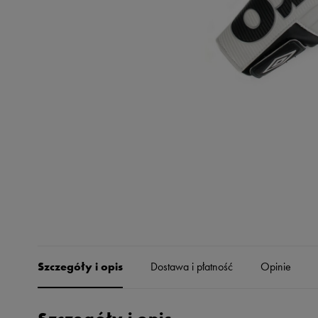
Skechers
Timberland
Umbro
Under Armour
Up8
U.S. Polo ASSN.
Vans
Szczegóły i opis
Dostawa i płatność
Opinie