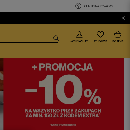
CENTRUM POMOCY
×
MOJE KONTO
SCHOWEK
KOSZYK
BUTY DLA CHŁOPCA
BUTY DLA DZIEWCZYNKI
0-4 lat
0-4 lat
4-8 lat
4-8 lat
9-16 lat
9-16 lat