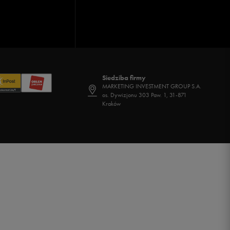
Siedziba firmy
MARKETING INVESTMENT GROUP S.A.
os. Dywizjonu 303 Paw. 1, 31-871
Kraków