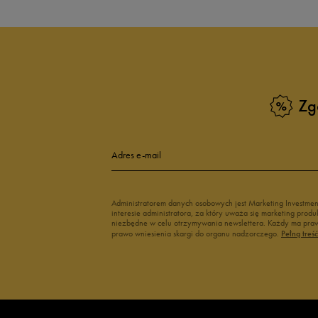
Zg
Adres e-mail
Administratorem danych osobowych jest Marketing Investme
interesie administratora, za który uważa się marketing pro
niezbędne w celu otrzymywania newslettera. Każdy ma prawo
prawo wniesienia skargi do organu nadzorczego.
Pełną treś