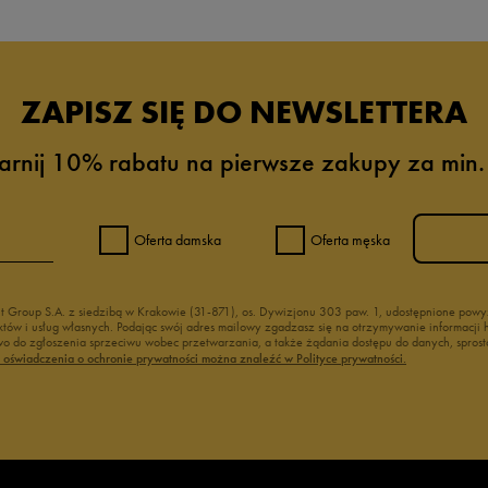
ZAPISZ SIĘ DO NEWSLETTERA
arnij 10% rabatu na pierwsze zakupy za min.
Oferta damska
Oferta męska
nt Group S.A. z siedzibą w Krakowie (31-871), os. Dywizjonu 303 paw. 1, udostępnione po
duktów i usług własnych. Podając swój adres mailowy zgadzasz się na otrzymywanie informacj
 do zgłoszenia sprzeciwu wobec przetwarzania, a także żądania dostępu do danych, sprost
ć oświadczenia o ochronie prywatności można znaleźć w Polityce prywatności.