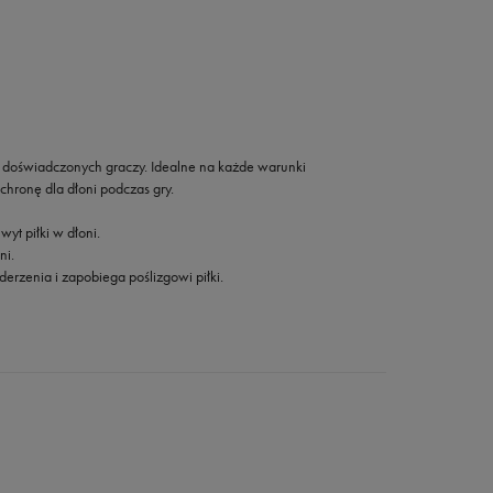
doświadczonych graczy. Idealne na każde warunki
hronę dla dłoni podczas gry.
t piłki w dłoni.
ni.
derzenia i zapobiega poślizgowi piłki.