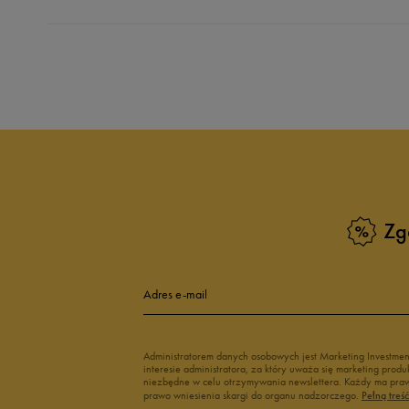
Produkt nie posia
Zg
Adres e-mail
Administratorem danych osobowych jest Marketing Investme
interesie administratora, za który uważa się marketing pro
niezbędne w celu otrzymywania newslettera. Każdy ma prawo
prawo wniesienia skargi do organu nadzorczego.
Pełną treś