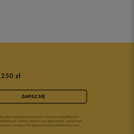
 250 zł
ZAPISZ SIĘ
wyżej dane będą przetwarzane w prawnie uzasadnionym
i handlowych. Podanie danych jest dobrowolne, aczkolwiek
owania, usunięcia lub ograniczenia przetwarzania oraz