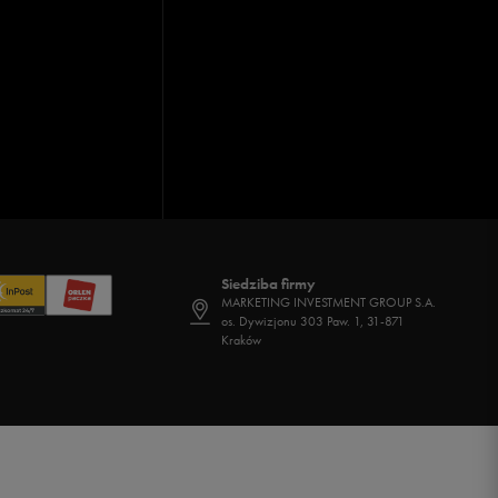
Siedziba firmy
MARKETING INVESTMENT GROUP S.A.
os. Dywizjonu 303 Paw. 1, 31-871
Kraków