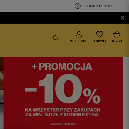
CENTRUM POMOCY
×
MOJE KONTO
SCHOWEK
KOSZYK
BUTY DLA CHŁOPCA
BUTY DLA DZIEWCZYNKI
0-4 lat
0-4 lat
4-8 lat
4-8 lat
9-16 lat
9-16 lat