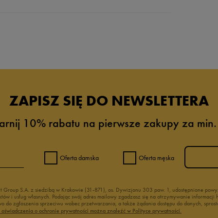
da recenzji
ZAPISZ SIĘ DO NEWSLETTERA
arnij 10% rabatu na pierwsze zakupy za min.
Oferta damska
Oferta męska
nt Group S.A. z siedzibą w Krakowie (31-871), os. Dywizjonu 303 paw. 1, udostępnione po
duktów i usług własnych. Podając swój adres mailowy zgadzasz się na otrzymywanie informacj
 do zgłoszenia sprzeciwu wobec przetwarzania, a także żądania dostępu do danych, sprost
ć oświadczenia o ochronie prywatności można znaleźć w Polityce prywatności.