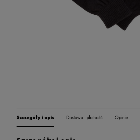
Skechers
Timberland
Umbro
Under Armour
Up8
U.S. Polo ASSN.
Vans
Szczegóły i opis
Dostawa i płatność
Opinie