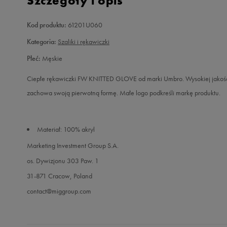
Szczegóły i opis
Kod produktu:
61201U060
Kategoria:
Szaliki i rękawiczki
Płeć:
Męskie
Ciepłe rękawiczki FW KNITTED GLOVE od marki Umbro. Wysokiej jakości
zachowa swoją pierwotną formę. Małe logo podkreśli markę produktu.
Materiał: 100% akryl
Marketing Investment Group S.A.
os. Dywizjonu 303 Paw. 1
31-871 Cracow, Poland
contact@miggroup.com