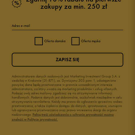
zakupy za min. 250 zł
Adres e-mail
Oferta damska
Oferta męska
ZAPISZ SIĘ
Administratorem danych osobowych jest Marketing Investment Group S.A. z
siedzibą w Krakowie (31-871), os. Dywizjonu 303 paw. 1, udostępnione
powyżej dane będą przetwarzane w prawnie uzasadnionym interesie
administratora, za który uważa się marketing produktów i usług własnych.
Podając swój adres mailowy zgadzasz się na otrzymywanie informacji
handlowych. Podanie danych jest dobrowolne, aczkolwiek niezbędne w celu
otrzymywania newslettera. Każdy ma prawo do zgłoszenia sprzeciwu wobec
przetwarzania, a także żądania dostępu do danych, sprostowania, usunięcia
lub ograniczenia przetwarzania oraz prawo wniesienia skargi do organu
nadzorczego.
Pełną treść oświadczenia o ochronie prywatności można
znaleźć w Polityce prywatności.