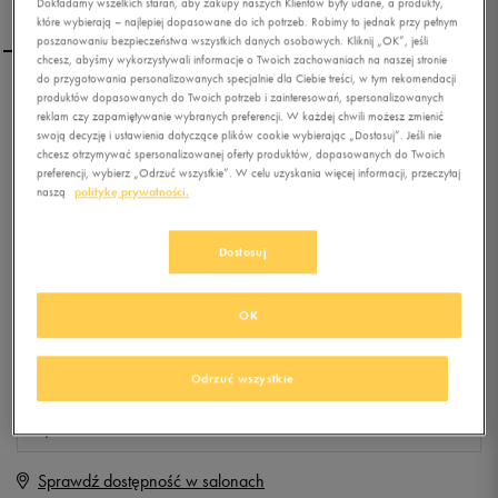
Dokładamy wszelkich starań, aby zakupy naszych Klientów były udane, a produkty,
które wybierają – najlepiej dopasowane do ich potrzeb. Robimy to jednak przy pełnym
poszanowaniu bezpieczeństwa wszystkich danych osobowych. Kliknij „OK”, jeśli
chcesz, abyśmy wykorzystywali informacje o Twoich zachowaniach na naszej stronie
do przygotowania personalizowanych specjalnie dla Ciebie treści, w tym rekomendacji
produktów dopasowanych do Twoich potrzeb i zainteresowań, spersonalizowanych
UMBRO RUNNER
reklam czy zapamiętywanie wybranych preferencji. W każdej chwili możesz zmienić
swoją decyzję i ustawienia dotyczące plików cookie wybierając „Dostosuj”. Jeśli nie
chcesz otrzymywać spersonalizowanej oferty produktów, dopasowanych do Twoich
preferencji, wybierz „Odrzuć wszystkie”. W celu uzyskania więcej informacji, przeczytaj
0.0
(
0
)
naszą
politykę prywatności.
29,99
zł
z Vat
+ 150 PKT W
KLUBIE 50 STYLE
Dostosuj
OK
Produkt niedostępny
Jeśli artykuł będzie ponownie dostępny, otrzymasz od nas powiadomienie.
Odrzuć wszystkie
Wybierz rozmiar
Sprawdź dostępność w salonach
Rozmiary EU
Rozmiary US