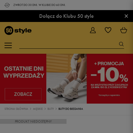
ZWROT DO 30 DNI. W KLUBIE DO 60 DNI.
×
Dołącz do Klubu 50 style
STRONA GŁÓWNA
MĘSKIE
BUTY
BUTY DO BIEGANIA
PRODUKT NIEDOSTĘPNY