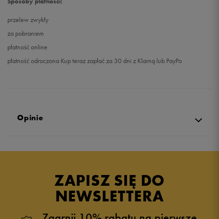
Sposoby płatności:
przelew zwykły
za pobraniem
płatność online
płatność odroczona Kup teraz zapłać za 30 dni z Klarną lub PayPo
Opinie
Produkt nie posiada recenzji
ZAPISZ SIĘ DO
NEWSLETTERA
Zgarnij 10% rabatu na pierwsze