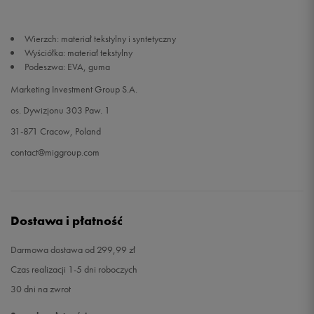
47,5
31 cm
Powiadom o dostępności
Wierzch: materiał tekstylny i syntetyczny
Wyściółka: materiał tekstylny
Podeszwa: EVA, guma
Marketing Investment Group S.A.
os. Dywizjonu 303 Paw. 1
31-871 Cracow, Poland
contact@miggroup.com
Dostawa i płatność
Darmowa dostawa od 299,99 zł
Czas realizacji 1-5 dni roboczych
30 dni na zwrot