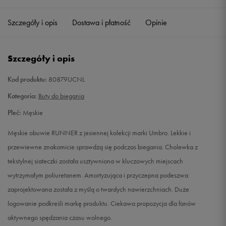
40,5
25,5 cm
Powiadom o dostępności
Szczegóły i opis
Dostawa i płatność
Opinie
41
26 cm
Powiadom o dostępności
Szczegóły i opis
42
26,5 cm
Powiadom o dostępności
Kod produktu:
80879UCNL
42,5
27 cm
Powiadom o dostępności
Kategoria:
Buty do biegania
Płeć:
Męskie
43
27,5 cm
Powiadom o dostępności
Męskie obuwie RUNNER z jesiennej kolekcji marki Umbro. Lekkie i
44,5
28,5 cm
Powiadom o dostępności
przewiewne znakomicie sprawdzą się podczas biegania. Cholewka z
tekstylnej siateczki została usztywniona w kluczowych miejscach
45
29 cm
Powiadom o dostępności
wytrzymałym poliuretanem. Amortyzująca i przyczepna podeszwa
zaprojektowana została z myślą o twardych nawierzchniach. Duże
45,5
29,5 cm
Powiadom o dostępności
logowanie podkreśli markę produktu. Ciekawa propozycja dla fanów
aktywnego spędzania czasu wolnego.
46
30 cm
Powiadom o dostępności