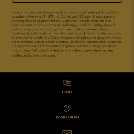
Administratorem danych osobowych jest Marketing Investment Group S.A. z
siedzibą w Krakowie (31-871), os. Dywizjonu 303 paw. 1, udostępnione
powyżej dane będą przetwarzane w prawnie uzasadnionym interesie
administratora, za który uważa się marketing produktów i usług własnych.
Podając swój adres mailowy zgadzasz się na otrzymywanie informacji
handlowych. Podanie danych jest dobrowolne, aczkolwiek niezbędne w celu
otrzymywania newslettera. Każdy ma prawo do zgłoszenia sprzeciwu wobec
przetwarzania, a także żądania dostępu do danych, sprostowania, usunięcia
lub ograniczenia przetwarzania oraz prawo wniesienia skargi do organu
nadzorczego.
Pełną treść oświadczenia o ochronie prywatności można
znaleźć w Polityce prywatności.
CHAT
12 681 84 90