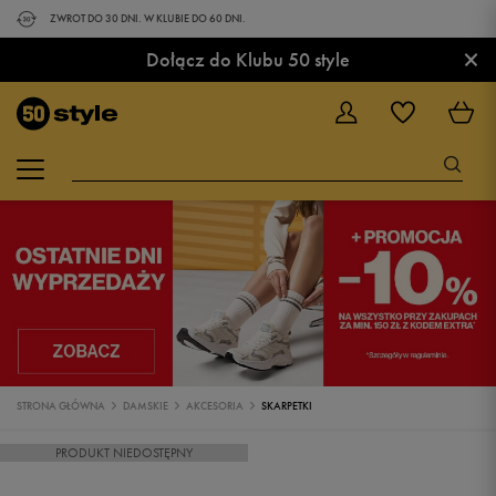
ZWROT DO 30 DNI. W KLUBIE DO 60 DNI.
×
Dołącz do Klubu 50 style
STRONA GŁÓWNA
DAMSKIE
AKCESORIA
SKARPETKI
PRODUKT NIEDOSTĘPNY