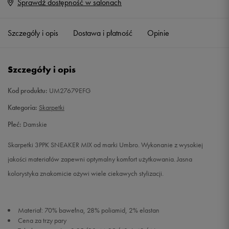
Sprawdź dostępność w salonach
BR
Powiadom o dostępności
Szczegóły i opis
Dostawa i płatność
Opinie
M
Powiadom o dostępności
Szczegóły i opis
Kod produktu:
UM27679EFG
Kategoria:
Skarpetki
Płeć:
Damskie
Skarpetki 3PPK SNEAKER MIX od marki Umbro. Wykonanie z wysokiej
jakości materiałów zapewni optymalny komfort użytkowania. Jasna
kolorystyka znakomicie ożywi wiele ciekawych stylizacji.
Materiał: 70% bawełna, 28% poliamid, 2% elastan
Cena za trzy pary