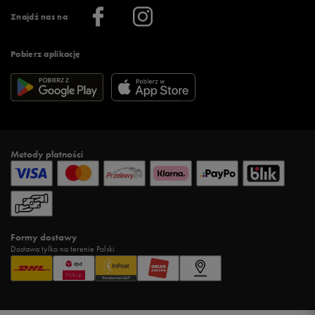
Informacje o firmie
Więcej regulaminów >
Znajdź nas na
Pobierz aplikację
Metody płatności
Formy dostawy
Dostawa tylko na terenie Polski