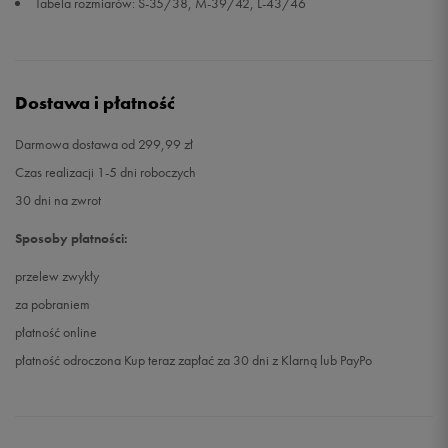
Tabela rozmiarów: S-35/38, M-39/42, L-43/46
Dostawa i płatność
Darmowa dostawa od 299,99 zł
Czas realizacji 1-5 dni roboczych
30 dni na zwrot
Sposoby płatności:
przelew zwykły
za pobraniem
płatność online
płatność odroczona Kup teraz zapłać za 30 dni z Klarną lub PayPo