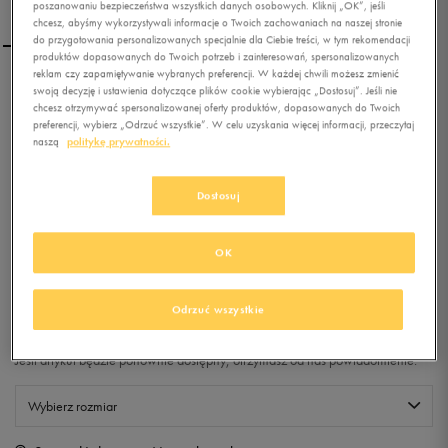
poszanowaniu bezpieczeństwa wszystkich danych osobowych. Kliknij „OK”, jeśli
chcesz, abyśmy wykorzystywali informacje o Twoich zachowaniach na naszej stronie
do przygotowania personalizowanych specjalnie dla Ciebie treści, w tym rekomendacji
produktów dopasowanych do Twoich potrzeb i zainteresowań, spersonalizowanych
reklam czy zapamiętywanie wybranych preferencji. W każdej chwili możesz zmienić
UMBRO SKARPETY 3PPK
swoją decyzję i ustawienia dotyczące plików cookie wybierając „Dostosuj”. Jeśli nie
chcesz otrzymywać spersonalizowanej oferty produktów, dopasowanych do Twoich
SNEAKER MIX 6 ROSE
preferencji, wybierz „Odrzuć wszystkie”. W celu uzyskania więcej informacji, przeczytaj
GREY
naszą
politykę prywatności.
0.0
(
0
)
Dostosuj
0,99
zł
z Vat
+ 5 PKT W
KLUBIE 50 STYLE
OK
Odrzuć wszystkie
Produkt niedostępny
Jeśli artykuł będzie ponownie dostępny, otrzymasz od nas powiadomienie.
Wybierz rozmiar