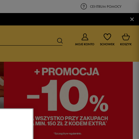
CENTRUM POMOCY
×
MOJE KONTO
SCHOWEK
KOSZYK
BUTY DLA CHŁOPCA
BUTY DLA DZIEWCZYNKI
0-4 lat
0-4 lat
4-8 lat
4-8 lat
9-16 lat
9-16 lat