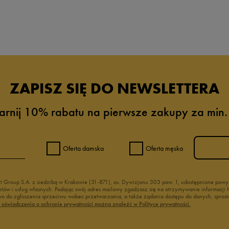
da recenzji
ZAPISZ SIĘ DO NEWSLETTERA
arnij 10% rabatu na pierwsze zakupy za min.
Oferta damska
Oferta męska
nt Group S.A. z siedzibą w Krakowie (31-871), os. Dywizjonu 303 paw. 1, udostępnione po
duktów i usług własnych. Podając swój adres mailowy zgadzasz się na otrzymywanie informacj
 do zgłoszenia sprzeciwu wobec przetwarzania, a także żądania dostępu do danych, sprost
ć oświadczenia o ochronie prywatności można znaleźć w Polityce prywatności.