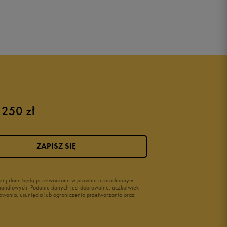
 250 zł
ZAPISZ SIĘ
wyżej dane będą przetwarzane w prawnie uzasadnionym
i handlowych. Podanie danych jest dobrowolne, aczkolwiek
owania, usunięcia lub ograniczenia przetwarzania oraz