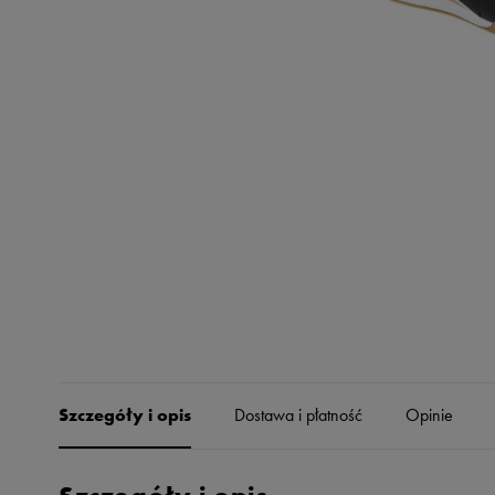
Skechers
Timberland
Umbro
Under Armour
Up8
U.S. Polo ASSN.
Vans
Szczegóły i opis
Dostawa i płatność
Opinie