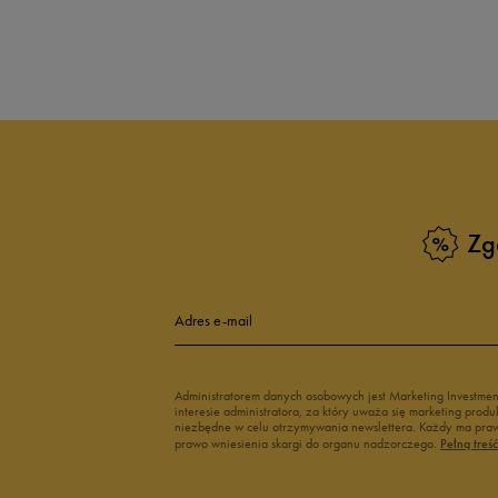
Produkt nie posia
Zg
Adres e-mail
Administratorem danych osobowych jest Marketing Investme
interesie administratora, za który uważa się marketing pro
niezbędne w celu otrzymywania newslettera. Każdy ma prawo
prawo wniesienia skargi do organu nadzorczego.
Pełną treś