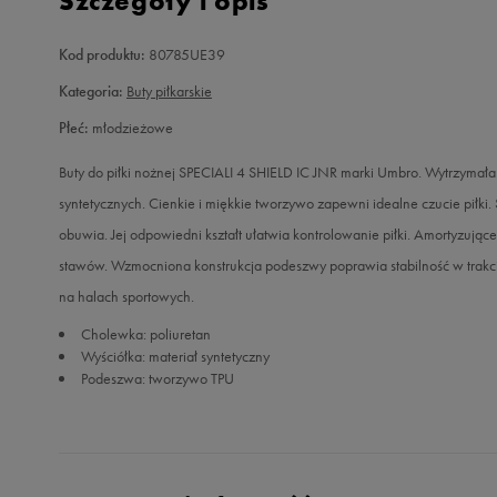
Szczegóły i opis
Kod produktu:
80785UE39
Kategoria:
Buty piłkarskie
Płeć:
młodzieżowe
Buty do piłki nożnej SPECIALI 4 SHIELD IC JNR marki Umbro. Wytrzymała
syntetycznych. Cienkie i miękkie tworzywo zapewni idealne czucie piłki
obuwia. Jej odpowiedni kształt ułatwia kontrolowanie piłki. Amortyzują
stawów. Wzmocniona konstrukcja podeszwy poprawia stabilność w trakci
na halach sportowych.
Cholewka: poliuretan
Wyściółka: materiał syntetyczny
Podeszwa: tworzywo TPU