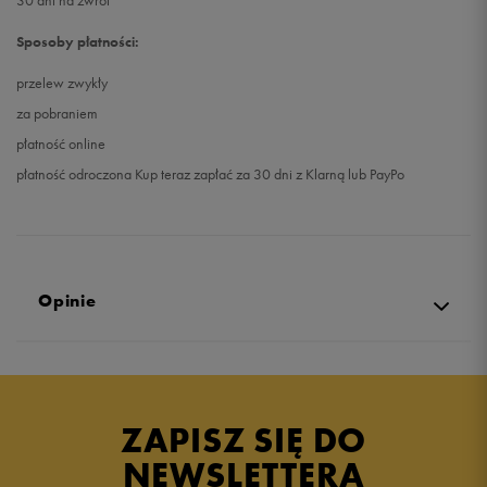
30 dni na zwrot
Sposoby płatności:
przelew zwykły
za pobraniem
płatność online
płatność odroczona Kup teraz zapłać za 30 dni z Klarną lub PayPo
Opinie
Produkt nie posiada recenzji
ZAPISZ SIĘ DO
NEWSLETTERA