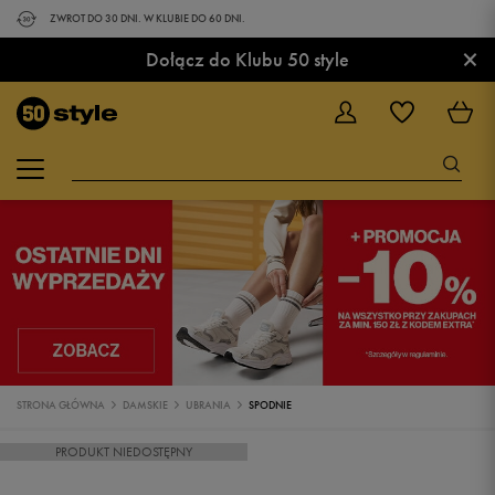
ZWROT DO 30 DNI. W KLUBIE DO 60 DNI.
×
Dołącz do Klubu 50 style
STRONA GŁÓWNA
DAMSKIE
UBRANIA
SPODNIE
PRODUKT NIEDOSTĘPNY