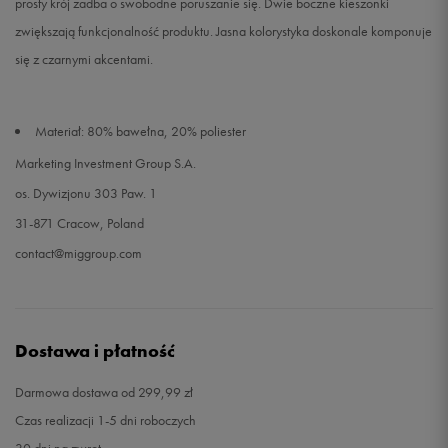
prosty krój zadba o swobodne poruszanie się. Dwie boczne kieszonki
zwiększają funkcjonalność produktu. Jasna kolorystyka doskonale komponuje
się z czarnymi akcentami.
Materiał: 80% bawełna, 20% poliester
Marketing Investment Group S.A.
os. Dywizjonu 303 Paw. 1
31-871 Cracow, Poland
contact@miggroup.com
Dostawa i płatność
Darmowa dostawa od 299,99 zł
Czas realizacji 1-5 dni roboczych