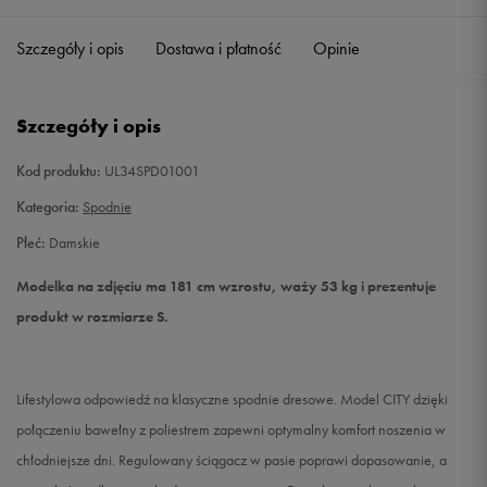
Szczegóły i opis
Dostawa i płatność
Opinie
XS
Powiadom o dostępności
S
Powiadom o dostępności
Szczegóły i opis
M
Powiadom o dostępności
Kod produktu:
UL34SPD01001
Kategoria:
Spodnie
L
Powiadom o dostępności
Płeć:
Damskie
Modelka na zdjęciu ma 181 cm wzrostu, waży 53 kg i prezentuje
produkt w rozmiarze S.
Lifestylowa odpowiedź na klasyczne spodnie dresowe. Model CITY dzięki
połączeniu bawełny z poliestrem zapewni optymalny komfort noszenia w
chłodniejsze dni. Regulowany ściągacz w pasie poprawi dopasowanie, a