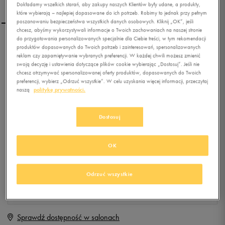
Dokładamy wszelkich starań, aby zakupy naszych Klientów były udane, a produkty,
które wybierają – najlepiej dopasowane do ich potrzeb. Robimy to jednak przy pełnym
poszanowaniu bezpieczeństwa wszystkich danych osobowych. Kliknij „OK”, jeśli
chcesz, abyśmy wykorzystywali informacje o Twoich zachowaniach na naszej stronie
do przygotowania personalizowanych specjalnie dla Ciebie treści, w tym rekomendacji
UMBRO SPODNIE CITY
produktów dopasowanych do Twoich potrzeb i zainteresowań, spersonalizowanych
reklam czy zapamiętywanie wybranych preferencji. W każdej chwili możesz zmienić
swoją decyzję i ustawienia dotyczące plików cookie wybierając „Dostosuj”. Jeśli nie
chcesz otrzymywać spersonalizowanej oferty produktów, dopasowanych do Twoich
0.0
(
0
)
preferencji, wybierz „Odrzuć wszystkie”. W celu uzyskania więcej informacji, przeczytaj
naszą
politykę prywatności.
19,99
zł
z Vat
+ 100 PKT W
KLUBIE 50 STYLE
Dostosuj
OK
Produkt niedostępny
Jeśli artykuł będzie ponownie dostępny, otrzymasz od nas powiadomienie.
Odrzuć wszystkie
Wybierz rozmiar
Sprawdź dostępność w salonach
BR
Powiadom o dostępności