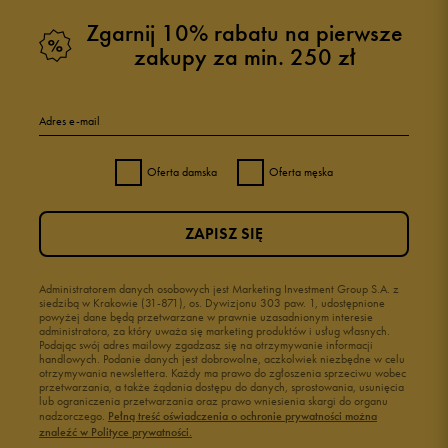
Zgarnij 10% rabatu na pierwsze
zakupy za min. 250 zł
Adres e-mail
Oferta damska
Oferta męska
ZAPISZ SIĘ
Administratorem danych osobowych jest Marketing Investment Group S.A. z
siedzibą w Krakowie (31-871), os. Dywizjonu 303 paw. 1, udostępnione
powyżej dane będą przetwarzane w prawnie uzasadnionym interesie
administratora, za który uważa się marketing produktów i usług własnych.
Podając swój adres mailowy zgadzasz się na otrzymywanie informacji
handlowych. Podanie danych jest dobrowolne, aczkolwiek niezbędne w celu
otrzymywania newslettera. Każdy ma prawo do zgłoszenia sprzeciwu wobec
przetwarzania, a także żądania dostępu do danych, sprostowania, usunięcia
lub ograniczenia przetwarzania oraz prawo wniesienia skargi do organu
nadzorczego.
Pełną treść oświadczenia o ochronie prywatności można
znaleźć w Polityce prywatności.