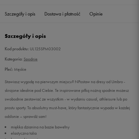
Szczegóły i opis
Dostawa i płatność
Opinie
M
Powiadom o dostępności
L
Powiadom o dostępności
Szczegóły i opis
XL
Powiadom o dostępności
Kod produktu:
UL125SPM03002
Kategoria:
Spodnie
XXL
Powiadom o dostępności
Płeć:
Męskie
Stawiasz wygodę na pierwszym miejscu? NPostaw na dresy od Umbro -
skrojone idealnie pod Ciebie. Te inspirowane piłką nożną spodnie możesz
swobodnie zestawiać ze wszystkim - w wydaniu casual, athleisure lub po
prostu sporty. To absolutny must-have, który fantastycznie wypada w każdej
odsłonie – sprawdź sam!
miękka dzianina na bazie bawełny
elastyczna talia