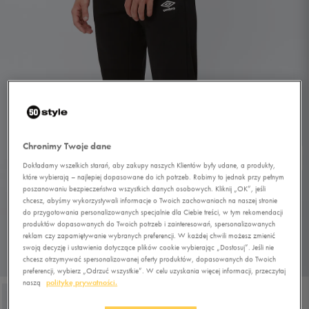
Chronimy Twoje dane
Dokładamy wszelkich starań, aby zakupy naszych Klientów były udane, a produkty,
które wybierają – najlepiej dopasowane do ich potrzeb. Robimy to jednak przy pełnym
poszanowaniu bezpieczeństwa wszystkich danych osobowych. Kliknij „OK”, jeśli
chcesz, abyśmy wykorzystywali informacje o Twoich zachowaniach na naszej stronie
do przygotowania personalizowanych specjalnie dla Ciebie treści, w tym rekomendacji
produktów dopasowanych do Twoich potrzeb i zainteresowań, spersonalizowanych
reklam czy zapamiętywanie wybranych preferencji. W każdej chwili możesz zmienić
swoją decyzję i ustawienia dotyczące plików cookie wybierając „Dostosuj”. Jeśli nie
chcesz otrzymywać spersonalizowanej oferty produktów, dopasowanych do Twoich
1/4
preferencji, wybierz „Odrzuć wszystkie”. W celu uzyskania więcej informacji, przeczytaj
naszą
politykę prywatności.