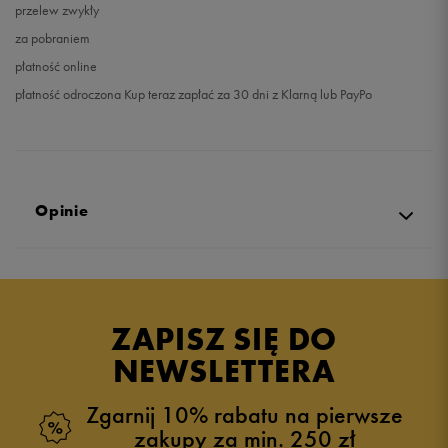
przelew zwykły
za pobraniem
płatność online
płatność odroczona Kup teraz zapłać za 30 dni z Klarną lub PayPo
Opinie
4.7
opinii klientów
14
z całego okresu
ZAPISZ SIĘ DO
zebranych i zweryfikowanych przez
NEWSLETTERA
Zgarnij 10% rabatu na pierwsze
zakupy za min. 250 zł