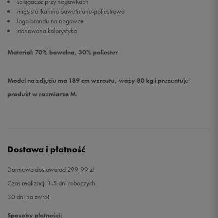
ściągacze przy nogawkach
mięsista tkanina bawełniano-poliestrowa
logo brandu na nogawce
stonowana kolorystyka
Materiał: 70% bawełna, 30% poliester
Model na zdjęciu ma 189 cm wzrostu, waży 80 kg i prezentuje
produkt w rozmiarze M.
Dostawa i płatność
Darmowa dostawa od 299,99 zł
Czas realizacji 1-5 dni roboczych
30 dni na zwrot
Sposoby płatności: