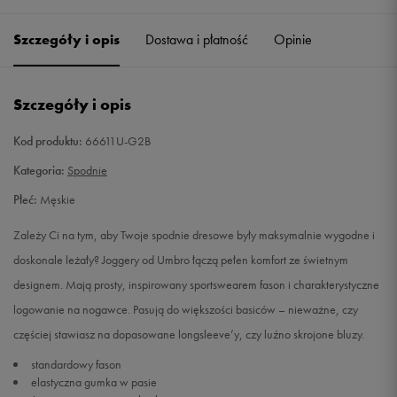
Szczegóły i opis
Dostawa i płatność
Opinie
M
Powiadom o dostępności
L
Powiadom o dostępności
Szczegóły i opis
XL
Powiadom o dostępności
Kod produktu:
66611U-G2B
Kategoria:
Spodnie
XXL
Powiadom o dostępności
Płeć:
Męskie
Zależy Ci na tym, aby Twoje spodnie dresowe były maksymalnie wygodne i
doskonale leżały? Joggery od Umbro łączą pełen komfort ze świetnym
designem. Mają prosty, inspirowany sportswearem fason i charakterystyczne
logowanie na nogawce. Pasują do większości basiców – nieważne, czy
częściej stawiasz na dopasowane longsleeve’y, czy luźno skrojone bluzy.
standardowy fason
elastyczna gumka w pasie