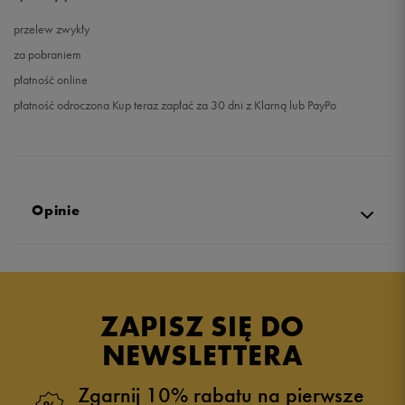
przelew zwykły
za pobraniem
płatność online
płatność odroczona Kup teraz zapłać za 30 dni z Klarną lub PayPo
Opinie
5.0
opinii klientów
5
z całego okresu
ZAPISZ SIĘ DO
zebranych i zweryfikowanych przez
NEWSLETTERA
Zgarnij 10% rabatu na pierwsze