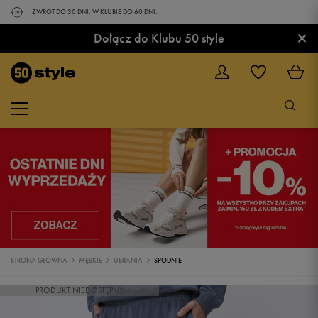
ZWROT DO 30 DNI. W KLUBIE DO 60 DNI.
×
Dołącz do Klubu 50 style
STRONA GŁÓWNA
MĘSKIE
UBRANIA
SPODNIE
PRODUKT NIEDOSTĘPNY