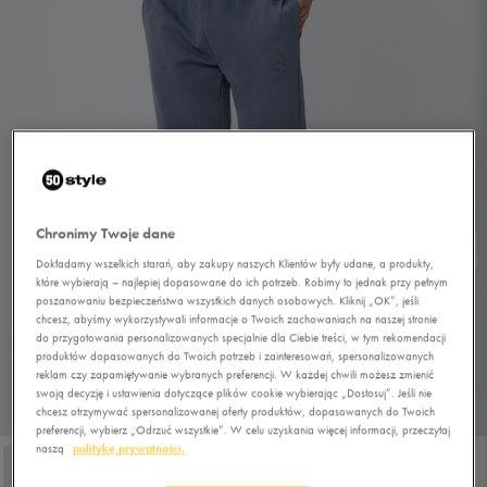
Chronimy Twoje dane
Dokładamy wszelkich starań, aby zakupy naszych Klientów były udane, a produkty,
które wybierają – najlepiej dopasowane do ich potrzeb. Robimy to jednak przy pełnym
poszanowaniu bezpieczeństwa wszystkich danych osobowych. Kliknij „OK”, jeśli
chcesz, abyśmy wykorzystywali informacje o Twoich zachowaniach na naszej stronie
do przygotowania personalizowanych specjalnie dla Ciebie treści, w tym rekomendacji
produktów dopasowanych do Twoich potrzeb i zainteresowań, spersonalizowanych
reklam czy zapamiętywanie wybranych preferencji. W każdej chwili możesz zmienić
swoją decyzję i ustawienia dotyczące plików cookie wybierając „Dostosuj”. Jeśli nie
1/4
chcesz otrzymywać spersonalizowanej oferty produktów, dopasowanych do Twoich
preferencji, wybierz „Odrzuć wszystkie”. W celu uzyskania więcej informacji, przeczytaj
naszą
politykę prywatności.