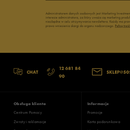
Administratorem danych osobowych jest Marketing Investme
interesie administratora, za który uważa się marketing pro
niezbędne w celu otrzymywania newslettera. Każdy ma prawo
prawo wniesienia skargi do organu nadzorczego.
Pełną treś
12 681 84
CHAT
SKLEP@50
90
Obsługa klienta
Informacje
Centrum Pomocy
Promocje
Zwroty i reklamacje
Karta podarunkowa