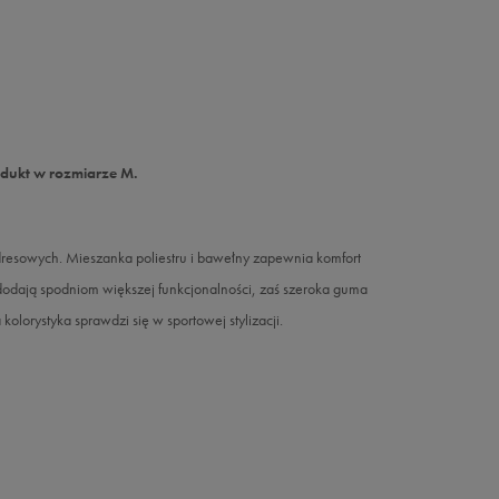
odukt w rozmiarze M.
dresowych. Mieszanka poliestru i bawełny zapewnia komfort
dodają spodniom większej funkcjonalności, zaś szeroka guma
olorystyka sprawdzi się w sportowej stylizacji.