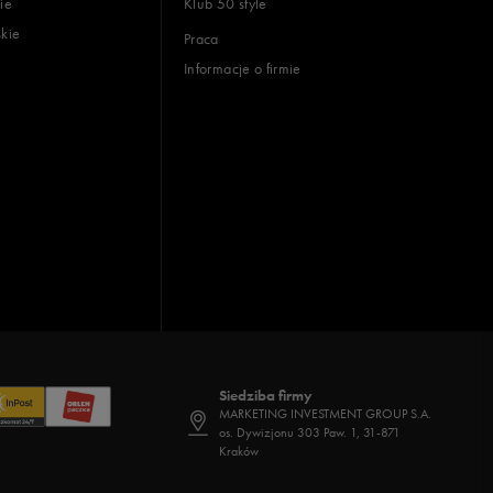
ie
Klub 50 style
skie
Praca
Informacje o firmie
Siedziba firmy
MARKETING INVESTMENT GROUP S.A.
os. Dywizjonu 303 Paw. 1, 31-871
Kraków