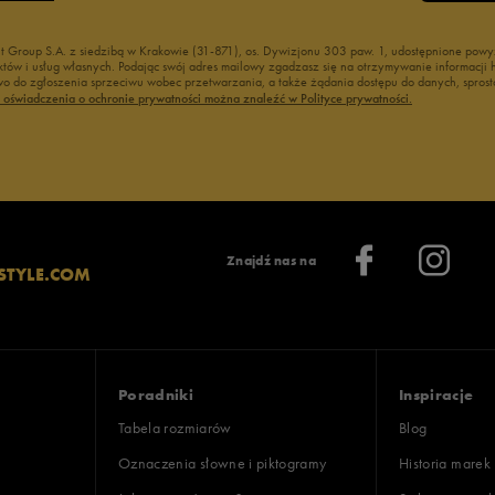
nt Group S.A. z siedzibą w Krakowie (31-871), os. Dywizjonu 303 paw. 1, udostępnione po
duktów i usług własnych. Podając swój adres mailowy zgadzasz się na otrzymywanie informacj
 do zgłoszenia sprzeciwu wobec przetwarzania, a także żądania dostępu do danych, sprost
ć oświadczenia o ochronie prywatności można znaleźć w Polityce prywatności.
Znajdź nas na
STYLE.COM
Poradniki
Inspiracje
Tabela rozmiarów
Blog
Oznaczenia słowne i piktogramy
Historia marek