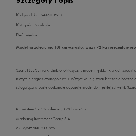
Szczegóły i opis
Kod produktu:
64160U263
Kategoria:
Spodenki
Płeć:
Męskie
Model na zdjęciu ma 181 cm wzrostu, waży 72 kg i prezentuje pr
Szorty FLEECE marki Umbro to klasyczny model męskich krótkich spodni 
niczym nieograniczonego ruchu. Wszyte w linię szwu kieszenie boczne 
ściągająca w pasie doskonale dopasuje model do męskiej sylwetki. Szara k
Materiał: 65% poliester, 35% bawełna
Marketing Investment Group S.A.
os. Dywizjonu 303 Paw. 1