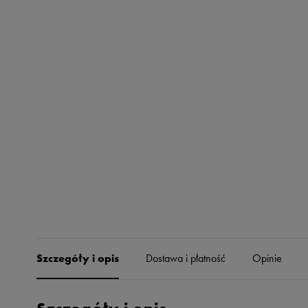
Skechers
Timberland
Umbro
Under Armour
Up8
U.S. Polo ASSN.
Vans
Szczegóły i opis
Dostawa i płatność
Opinie