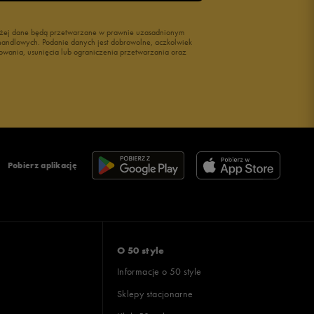
wyżej dane będą przetwarzane w prawnie uzasadnionym
i handlowych. Podanie danych jest dobrowolne, aczkolwiek
owania, usunięcia lub ograniczenia przetwarzania oraz
Pobierz aplikację
O 50 style
Informacje o 50 style
Sklepy stacjonarne