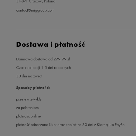
31-871 Cracow, Poland
contact@miggroup.com
Dostawa i płatność
Darmowa dostawa od 299,99 zł
Czas realizacji 1-5 dni roboczych
30 dni na zwrot
Sposoby płatności:
przelew zwykły
za pobraniem
płatność online
płatność odroczona Kup teraz zapłać za 30 dni z Klarną lub PayPo