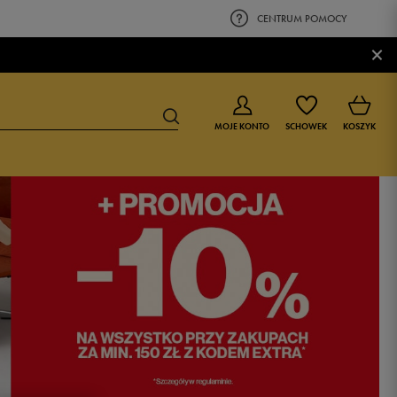
CENTRUM POMOCY
×
MOJE KONTO
SCHOWEK
KOSZYK
BUTY DLA CHŁOPCA
BUTY DLA DZIEWCZYNKI
0-4 lat
0-4 lat
4-8 lat
4-8 lat
9-16 lat
9-16 lat