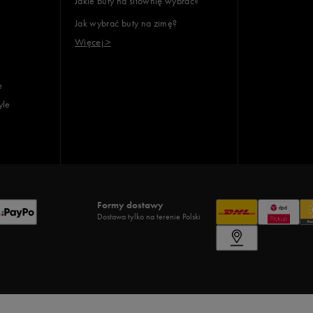
Jakie buty na siłownię wybrać?
Jak wybrać buty na zimę?
Wyczyść
Szukaj
Więcej >
e
yle
Formy dostawy
Dostawa tylko na terenie Polski