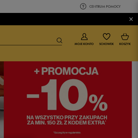
CENTRUM POMOCY
×
MOJE KONTO
SCHOWEK
KOSZYK
BUTY DLA CHŁOPCA
BUTY DLA DZIEWCZYNKI
0-4 lat
0-4 lat
4-8 lat
4-8 lat
9-16 lat
9-16 lat