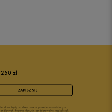
 250 zł
ZAPISZ SIĘ
wyżej dane będą przetwarzane w prawnie uzasadnionym
i handlowych. Podanie danych jest dobrowolne, aczkolwiek