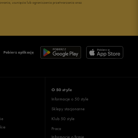
owania, usunięcia lub ograniczenia przetwarzania oraz
Pobierz aplikację
O 50 style
Informacje o 50 style
Sklepy stacjonarne
ie
Klub 50 style
skie
Praca
Informacje o firmie