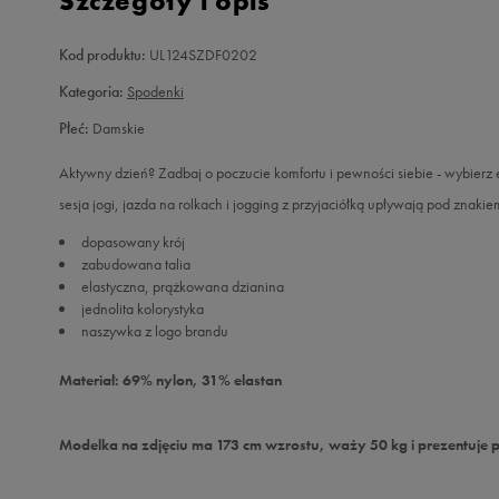
Szczegóły i opis
Kod produktu:
UL124SZDF0202
Kategoria:
Spodenki
Płeć:
Damskie
Aktywny dzień? Zadbaj o poczucie komfortu i pewności siebie - wybierz
sesja jogi, jazda na rolkach i jogging z przyjaciółką upływają pod znaki
dopasowany krój
zabudowana talia
elastyczna, prążkowana dzianina
jednolita kolorystyka
naszywka z logo brandu
Materiał: 69% nylon, 31% elastan
Modelka na zdjęciu ma 173 cm wzrostu, waży 50 kg i prezentuje 