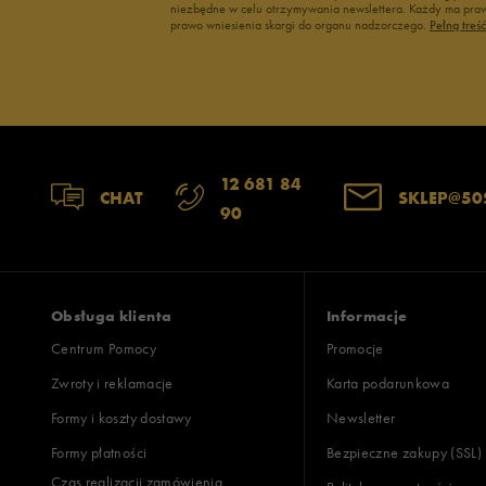
2
niezbędne w celu otrzymywania newslettera. Każdy ma prawo
prawo wniesienia skargi do organu nadzorczego.
Pełną treś
1
Zgodność z rozmiarem
Liczba głosów
12 681 84
CHAT
SKLEP@50
90
zaniżony
zgodny
zawyż
Szerokość
Liczba głosów
wąski
standardowy
szer
Obsługa klienta
Informacje
Centrum Pomocy
Promocje
Zwroty i reklamacje
Karta podarunkowa
Jak zbieramy opinie?
Formy i koszty dostawy
Newsletter
Formy płatności
Bezpieczne zakupy (SSL)
Opinie k
Czas realizacji zamówienia