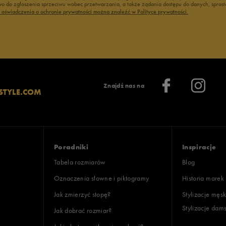
0%
 do zgłoszenia sprzeciwu wobec przetwarzania, a także żądania dostępu do danych, sprost
ć oświadczenia o ochronie prywatności można znaleźć w Polityce prywatności.
0%
: 7
Znajdź nas na
STYLE.COM
ony
: 7
oki
Poradniki
Inspiracje
Tabela rozmiarów
Blog
Oznaczenia słowne i piktogramy
Historia marek
Jak zmierzyć stopę?
Stylizacje męsk
Stylizacje dam
Jak dobrać rozmiar?
lientów