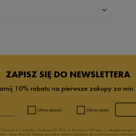
ZAPISZ SIĘ DO NEWSLETTERA
arnij 10% rabatu na pierwsze zakupy za min.
0%
0%
Oferta damska
Oferta męska
0%
nt Group S.A. z siedzibą w Krakowie (31-871), os. Dywizjonu 303 paw. 1, udostępnione po
duktów i usług własnych. Podając swój adres mailowy zgadzasz się na otrzymywanie informacj