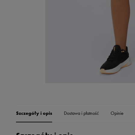
Skechers
Timberland
Umbro
Under Armour
Up8
U.S. Polo ASSN.
Vans
Szczegóły i opis
Dostawa i płatność
Opinie