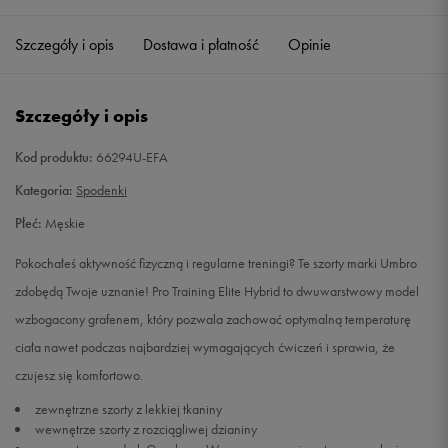
Szczegóły i opis
Dostawa i płatność
Opinie
M
Powiadom o dostępności
L
Powiadom o dostępności
Szczegóły i opis
XL
Powiadom o dostępności
Kod produktu:
66294U-EFA
Kategoria:
Spodenki
XXL
Powiadom o dostępności
Płeć:
Męskie
Pokochałeś aktywność fizyczną i regularne treningi? Te szorty marki Umbro
zdobędą Twoje uznanie! Pro Training Elite Hybrid to dwuwarstwowy model
wzbogacony grafenem, który pozwala zachować optymalną temperaturę
ciała nawet podczas najbardziej wymagających ćwiczeń i sprawia, że
czujesz się komfortowo.
zewnętrzne szorty z lekkiej tkaniny
wewnętrze szorty z rozciągliwej dzianiny