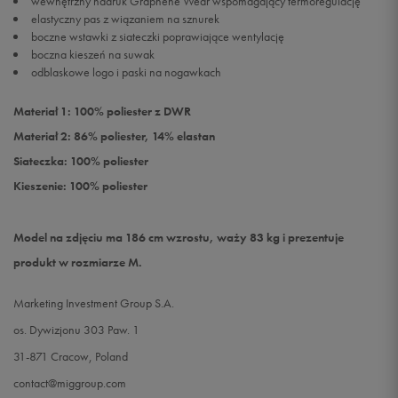
wewnętrzny nadruk Graphene Wear wspomagający termoregulację
elastyczny pas z wiązaniem na sznurek
boczne wstawki z siateczki poprawiające wentylację
boczna kieszeń na suwak
odblaskowe logo i paski na nogawkach
Materiał 1: 100% poliester z DWR
Materiał 2: 86% poliester, 14% elastan
Siateczka: 100% poliester
Kieszenie: 100% poliester
Model na zdjęciu ma 186 cm wzrostu, waży 83 kg i prezentuje
produkt w rozmiarze M.
Marketing Investment Group S.A.
os. Dywizjonu 303 Paw. 1
31-871 Cracow, Poland
contact@miggroup.com