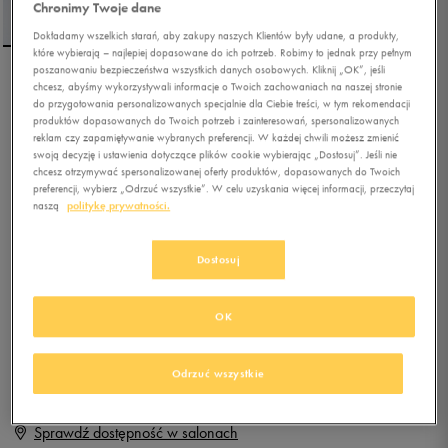
Chronimy Twoje dane
Dokładamy wszelkich starań, aby zakupy naszych Klientów były udane, a produkty,
które wybierają – najlepiej dopasowane do ich potrzeb. Robimy to jednak przy pełnym
poszanowaniu bezpieczeństwa wszystkich danych osobowych. Kliknij „OK”, jeśli
chcesz, abyśmy wykorzystywali informacje o Twoich zachowaniach na naszej stronie
UMBRO SZORTY PRO
do przygotowania personalizowanych specjalnie dla Ciebie treści, w tym rekomendacji
TRAINING ELITE HYBRID
produktów dopasowanych do Twoich potrzeb i zainteresowań, spersonalizowanych
reklam czy zapamiętywanie wybranych preferencji. W każdej chwili możesz zmienić
swoją decyzję i ustawienia dotyczące plików cookie wybierając „Dostosuj”. Jeśli nie
0.0
(
0
)
chcesz otrzymywać spersonalizowanej oferty produktów, dopasowanych do Twoich
39,99
zł
z Vat
preferencji, wybierz „Odrzuć wszystkie”. W celu uzyskania więcej informacji, przeczytaj
naszą
politykę prywatności.
+ 200 PKT W
KLUBIE 50 STYLE
Dostosuj
Produkt niedostępny
OK
Jeśli artykuł będzie ponownie dostępny, otrzymasz od nas powiadomienie.
Odrzuć wszystkie
Wybierz rozmiar
Sprawdź dostępność w salonach
S
Powiadom o dostępności