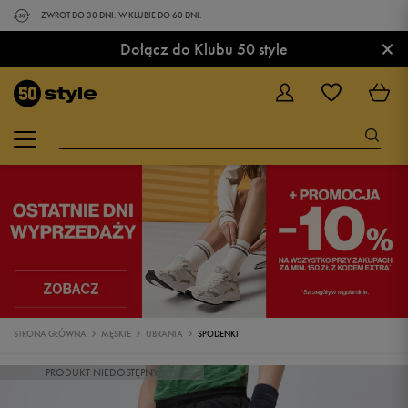
ZWROT DO 30 DNI. W KLUBIE DO 60 DNI.
×
Dołącz do Klubu 50 style
STRONA GŁÓWNA
MĘSKIE
UBRANIA
SPODENKI
PRODUKT NIEDOSTĘPNY