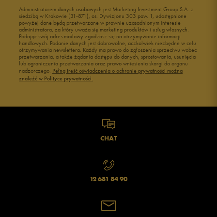
Administratorem danych osobowych jest Marketing Investment Group S.A. z
siedzibą w Krakowie (31-871), os. Dywizjonu 303 paw. 1, udostępnione
powyżej dane będą przetwarzane w prawnie uzasadnionym interesie
administratora, za który uważa się marketing produktów i usług własnych.
Podając swój adres mailowy zgadzasz się na otrzymywanie informacji
handlowych. Podanie danych jest dobrowolne, aczkolwiek niezbędne w celu
otrzymywania newslettera. Każdy ma prawo do zgłoszenia sprzeciwu wobec
przetwarzania, a także żądania dostępu do danych, sprostowania, usunięcia
lub ograniczenia przetwarzania oraz prawo wniesienia skargi do organu
nadzorczego.
Pełną treść oświadczenia o ochronie prywatności można
znaleźć w Polityce prywatności.
CHAT
12 681 84 90