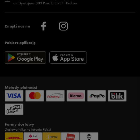
os. Dywizjonu 303 Paw. 1, 31-871 Kraków
Więcej >
Klub 50 style
Regulamin sklepu 50 style
Praca
Regulamin aplikacji 50 style
Informacje o firmie
Więcej regulaminów >
Znajdź nas na
Pobierz aplikację
Metody płatności
Formy dostawy
Dostawa tylko na terenie Polski