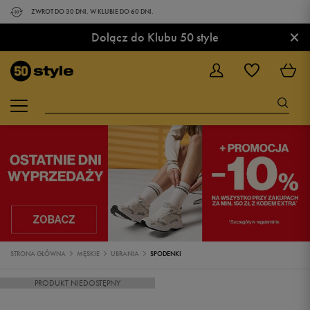
ZWROT DO 30 DNI. W KLUBIE DO 60 DNI.
×
Dołącz do Klubu 50 style
STRONA GŁÓWNA
MĘSKIE
UBRANIA
SPODENKI
PRODUKT NIEDOSTĘPNY