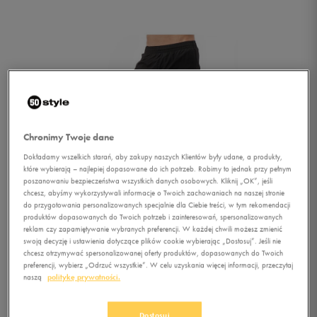
Chronimy Twoje dane
Dokładamy wszelkich starań, aby zakupy naszych Klientów były udane, a produkty,
które wybierają – najlepiej dopasowane do ich potrzeb. Robimy to jednak przy pełnym
poszanowaniu bezpieczeństwa wszystkich danych osobowych. Kliknij „OK”, jeśli
chcesz, abyśmy wykorzystywali informacje o Twoich zachowaniach na naszej stronie
do przygotowania personalizowanych specjalnie dla Ciebie treści, w tym rekomendacji
produktów dopasowanych do Twoich potrzeb i zainteresowań, spersonalizowanych
reklam czy zapamiętywanie wybranych preferencji. W każdej chwili możesz zmienić
swoją decyzję i ustawienia dotyczące plików cookie wybierając „Dostosuj”. Jeśli nie
chcesz otrzymywać spersonalizowanej oferty produktów, dopasowanych do Twoich
preferencji, wybierz „Odrzuć wszystkie”. W celu uzyskania więcej informacji, przeczytaj
1/3
naszą
politykę prywatności.
Dostosuj