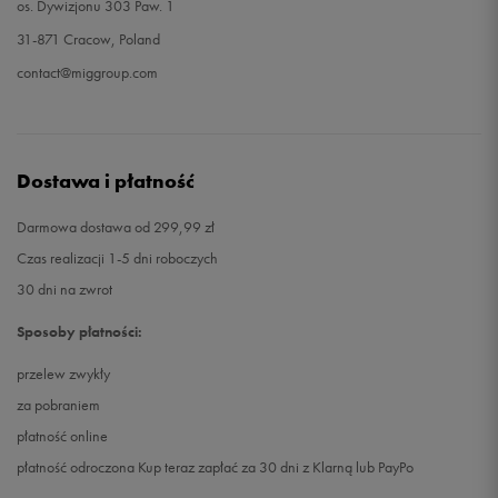
os. Dywizjonu 303 Paw. 1
31-871 Cracow, Poland
contact@miggroup.com
Dostawa i płatność
Darmowa dostawa od 299,99 zł
Czas realizacji 1-5 dni roboczych
30 dni na zwrot
Sposoby płatności:
przelew zwykły
za pobraniem
płatność online
płatność odroczona Kup teraz zapłać za 30 dni z Klarną lub PayPo