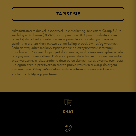
ZAPISZ SIĘ
Administratorem danych osobowych jest Marketing Investment Group S.A. z
siedzibą w Krakowie (31-871), os. Dywizjonu 303 paw. 1, udostępnione
powyżej dane będą przetwarzane w prawnie uzasadnionym interesie
administratora, za który uważa się marketing produktów i usług własnych.
Podając swój adres mailowy zgadzasz się na otrzymywanie informacji
handlowych. Podanie danych jest dobrowolne, aczkolwiek niezbędne w celu
otrzymywania newslettera. Każdy ma prawo do zgłoszenia sprzeciwu wobec
przetwarzania, a także żądania dostępu do danych, sprostowania, usunięcia
lub ograniczenia przetwarzania oraz prawo wniesienia skargi do organu
nadzorczego.
Pełną treść oświadczenia o ochronie prywatności można
znaleźć w Polityce prywatności.
CHAT