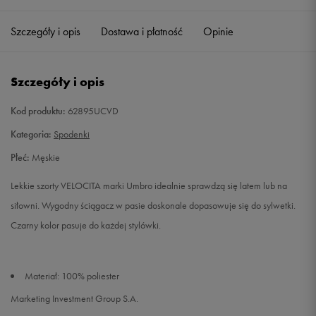
Szczegóły i opis
Dostawa i płatność
Opinie
L
Powiadom o dostępności
XL
Powiadom o dostępności
Szczegóły i opis
XXL
Powiadom o dostępności
Kod produktu:
62895UCVD
Kategoria:
Spodenki
Płeć:
Męskie
Lekkie szorty VELOCITA marki Umbro idealnie sprawdzą się latem lub na
siłowni. Wygodny ściągacz w pasie doskonale dopasowuje się do sylwetki.
Czarny kolor pasuje do każdej stylówki.
Materiał: 100% poliester
Marketing Investment Group S.A.