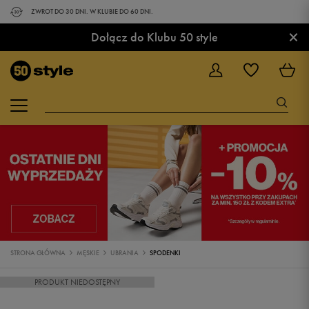
ZWROT DO 30 DNI. W KLUBIE DO 60 DNI.
×
Dołącz do Klubu 50 style
STRONA GŁÓWNA
MĘSKIE
UBRANIA
SPODENKI
PRODUKT NIEDOSTĘPNY