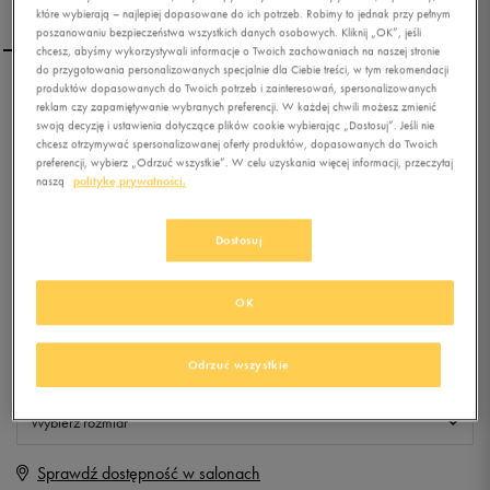
które wybierają – najlepiej dopasowane do ich potrzeb. Robimy to jednak przy pełnym
poszanowaniu bezpieczeństwa wszystkich danych osobowych. Kliknij „OK”, jeśli
chcesz, abyśmy wykorzystywali informacje o Twoich zachowaniach na naszej stronie
do przygotowania personalizowanych specjalnie dla Ciebie treści, w tym rekomendacji
produktów dopasowanych do Twoich potrzeb i zainteresowań, spersonalizowanych
UMBRO SZORTY
reklam czy zapamiętywanie wybranych preferencji. W każdej chwili możesz zmienić
VELOCITA
swoją decyzję i ustawienia dotyczące plików cookie wybierając „Dostosuj”. Jeśli nie
chcesz otrzymywać spersonalizowanej oferty produktów, dopasowanych do Twoich
preferencji, wybierz „Odrzuć wszystkie”. W celu uzyskania więcej informacji, przeczytaj
0.0
(
0
)
naszą
politykę prywatności.
0
zł
z Vat
+ 0 PKT W
KLUBIE 50 STYLE
Dostosuj
OK
Produkt niedostępny
Odrzuć wszystkie
Jeśli artykuł będzie ponownie dostępny, otrzymasz od nas powiadomienie.
Wybierz rozmiar
Sprawdź dostępność w salonach
S
Powiadom o dostępności