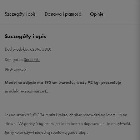
Szczegóły i opis
Dostawa i płatność
Opinie
M
Powiadom o dostępności
L
Powiadom o dostępności
Szczegóły i opis
XL
Powiadom o dostępności
Kod produktu:
62895UDLX
Kategoria:
Spodenki
XXL
Powiadom o dostępności
Płeć:
Męskie
Model na zdjęciu ma 195 cm wzrostu, waży 92 kg i prezentuje
produkt w rozmiarze L.
Lekkie szorty VELOCITA marki Umbro idealnie sprawdzą się latem lub na
siłowni. Wygodny ściągacz w pasie doskonale dopasowuje się do sylwetki.
Jasny kolor ożywi niejedną sportową garderobę. .