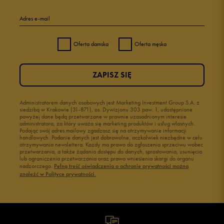
Adres e-mail
Oferta damska
Oferta męska
ZAPISZ SIĘ
Administratorem danych osobowych jest Marketing Investment Group S.A. z
siedzibą w Krakowie (31-871), os. Dywizjonu 303 paw. 1, udostępnione
powyżej dane będą przetwarzane w prawnie uzasadnionym interesie
administratora, za który uważa się marketing produktów i usług własnych.
Podając swój adres mailowy zgadzasz się na otrzymywanie informacji
handlowych. Podanie danych jest dobrowolne, aczkolwiek niezbędne w celu
otrzymywania newslettera. Każdy ma prawo do zgłoszenia sprzeciwu wobec
przetwarzania, a także żądania dostępu do danych, sprostowania, usunięcia
lub ograniczenia przetwarzania oraz prawo wniesienia skargi do organu
nadzorczego.
Pełną treść oświadczenia o ochronie prywatności można
znaleźć w Polityce prywatności.