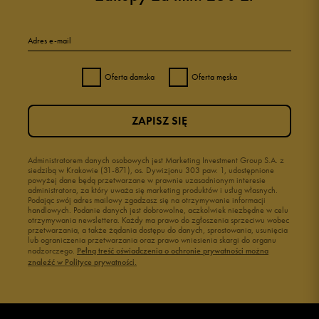
Adres e-mail
Oferta damska
Oferta męska
ZAPISZ SIĘ
Administratorem danych osobowych jest Marketing Investment Group S.A. z
siedzibą w Krakowie (31-871), os. Dywizjonu 303 paw. 1, udostępnione
powyżej dane będą przetwarzane w prawnie uzasadnionym interesie
administratora, za który uważa się marketing produktów i usług własnych.
Podając swój adres mailowy zgadzasz się na otrzymywanie informacji
handlowych. Podanie danych jest dobrowolne, aczkolwiek niezbędne w celu
otrzymywania newslettera. Każdy ma prawo do zgłoszenia sprzeciwu wobec
przetwarzania, a także żądania dostępu do danych, sprostowania, usunięcia
lub ograniczenia przetwarzania oraz prawo wniesienia skargi do organu
nadzorczego.
Pełną treść oświadczenia o ochronie prywatności można
znaleźć w Polityce prywatności.