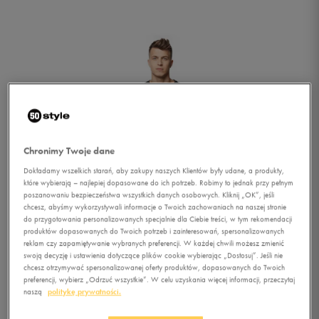
Chronimy Twoje dane
Dokładamy wszelkich starań, aby zakupy naszych Klientów były udane, a produkty,
które wybierają – najlepiej dopasowane do ich potrzeb. Robimy to jednak przy pełnym
poszanowaniu bezpieczeństwa wszystkich danych osobowych. Kliknij „OK”, jeśli
chcesz, abyśmy wykorzystywali informacje o Twoich zachowaniach na naszej stronie
do przygotowania personalizowanych specjalnie dla Ciebie treści, w tym rekomendacji
produktów dopasowanych do Twoich potrzeb i zainteresowań, spersonalizowanych
reklam czy zapamiętywanie wybranych preferencji. W każdej chwili możesz zmienić
swoją decyzję i ustawienia dotyczące plików cookie wybierając „Dostosuj”. Jeśli nie
chcesz otrzymywać spersonalizowanej oferty produktów, dopasowanych do Twoich
1/3
preferencji, wybierz „Odrzuć wszystkie”. W celu uzyskania więcej informacji, przeczytaj
naszą
politykę prywatności.