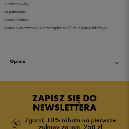
przelew zwykły
za pobraniem
płatność online
płatność odroczona Kup teraz zapłać za 30 dni z Klarną lub PayPo
Opinie
Produkt nie posiada recenzji
ZAPISZ SIĘ DO
NEWSLETTERA
Zgarnij 10% rabatu na pierwsze
zakupy za min. 250 zł