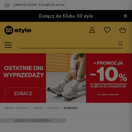
ZWROT DO 30 DNI. W KLUBIE DO 60 DNI.
×
Dołącz do Klubu 50 style
STRONA GŁÓWNA
MĘSKIE
UBRANIA
KOSZULKI
PRODUKT NIEDOSTĘPNY