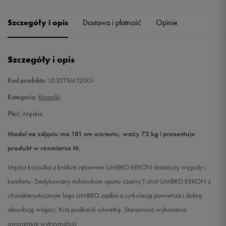
Szczegóły i opis
Dostawa i płatność
Opinie
L
Powiadom o dostępności
XL
Powiadom o dostępności
Szczegóły i opis
XXL
Powiadom o dostępności
Kod produktu:
UL35TSM12001
Kategoria:
Koszulki
Płeć:
Męskie
Model na zdjęciu ma 181 cm wzrostu, waży 72 kg i prezentuje
produkt w rozmiarze M.
Męska koszulka z krótkim rękawem UMBRO ERKON dostarczy wygody i
komfortu. Dedykowany miłośnikom sportu czarny T-shirt UMBRO ERKON z
charakterystycznym logo UMBRO zadba o cyrkulację powietrza i dobrą
absorbcję wilgoci. Krój podkreśli sylwetkę. Staranność wykonania
gwarantuje wytrzymałość