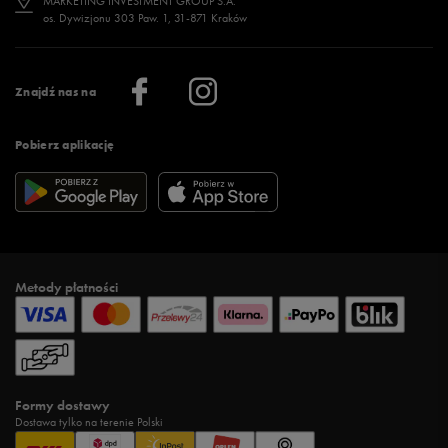
MARKETING INVESTMENT GROUP S.A.
os. Dywizjonu 303 Paw. 1, 31-871 Kraków
Więcej >
Klub 50 style
Regulamin sklepu 50 style
Praca
Regulamin aplikacji 50 style
Informacje o firmie
Więcej regulaminów >
Znajdź nas na
Pobierz aplikację
Metody płatności
Formy dostawy
Dostawa tylko na terenie Polski