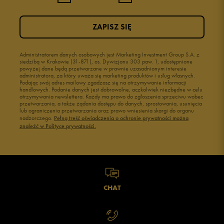
3
0%
ZAPISZ SIĘ
2
0%
1
Administratorem danych osobowych jest Marketing Investment Group S.A. z
0%
siedzibą w Krakowie (31-871), os. Dywizjonu 303 paw. 1, udostępnione
powyżej dane będą przetwarzane w prawnie uzasadnionym interesie
administratora, za który uważa się marketing produktów i usług własnych.
Podając swój adres mailowy zgadzasz się na otrzymywanie informacji
handlowych. Podanie danych jest dobrowolne, aczkolwiek niezbędne w celu
otrzymywania newslettera. Każdy ma prawo do zgłoszenia sprzeciwu wobec
przetwarzania, a także żądania dostępu do danych, sprostowania, usunięcia
lub ograniczenia przetwarzania oraz prawo wniesienia skargi do organu
Jak zbieramy opinie?
nadzorczego.
Pełną treść oświadczenia o ochronie prywatności można
znaleźć w Polityce prywatności.
Opinie klientów
Wyczyść
Szukaj
CHAT