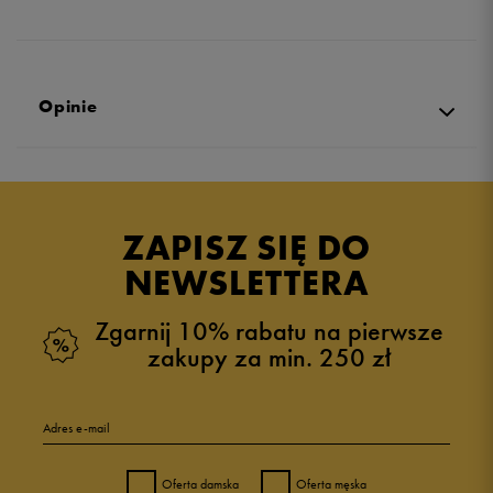
Opinie
5.0
opinii klientów
3
z całego okresu
ZAPISZ SIĘ DO
zebranych i zweryfikowanych przez
NEWSLETTERA
Zgarnij 10% rabatu na pierwsze
zakupy za min. 250 zł
5
100%
Adres e-mail
4
0%
Oferta damska
Oferta męska