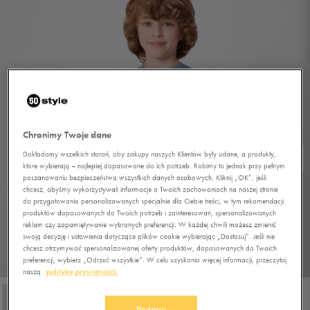
Chronimy Twoje dane
Dokładamy wszelkich starań, aby zakupy naszych Klientów były udane, a produkty,
które wybierają – najlepiej dopasowane do ich potrzeb. Robimy to jednak przy pełnym
poszanowaniu bezpieczeństwa wszystkich danych osobowych. Kliknij „OK”, jeśli
chcesz, abyśmy wykorzystywali informacje o Twoich zachowaniach na naszej stronie
do przygotowania personalizowanych specjalnie dla Ciebie treści, w tym rekomendacji
produktów dopasowanych do Twoich potrzeb i zainteresowań, spersonalizowanych
reklam czy zapamiętywanie wybranych preferencji. W każdej chwili możesz zmienić
swoją decyzję i ustawienia dotyczące plików cookie wybierając „Dostosuj”. Jeśli nie
chcesz otrzymywać spersonalizowanej oferty produktów, dopasowanych do Twoich
preferencji, wybierz „Odrzuć wszystkie”. W celu uzyskania więcej informacji, przeczytaj
1/4
naszą
politykę prywatności.
Dostosuj