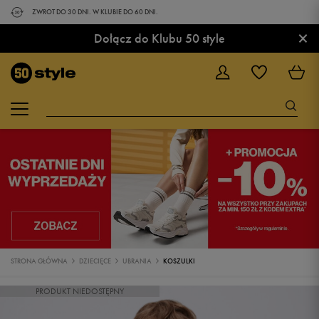
ZWROT DO 30 DNI. W KLUBIE DO 60 DNI.
×
Dołącz do Klubu 50 style
STRONA GŁÓWNA
DZIECIĘCE
UBRANIA
KOSZULKI
PRODUKT NIEDOSTĘPNY