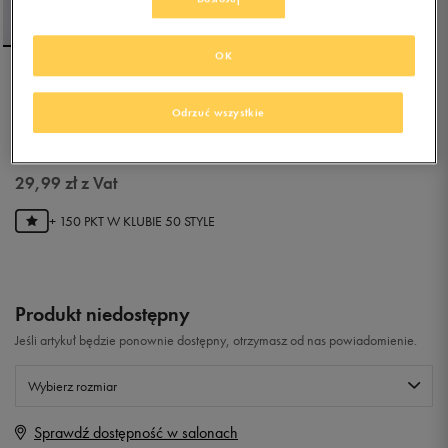
OK
UMBRO T-SHIRT
FOOTBALL CLUB JR
Odrzuć wszystkie
5.0
(
3
)
29,99
zł
z Vat
+ 150 PKT W
KLUBIE 50 STYLE
Produkt niedostępny
Jeśli artykuł będzie ponownie dostępny, otrzymasz od nas powiadomienie.
Wybierz rozmiar
Sprawdź dostępność w salonach
Rozmiary EU
Rozmiary US