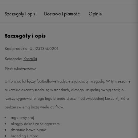
140
Powiadom o dostępności
Szczegóły i opis
Dostawa i płatność
Opinie
152
Powiadom o dostępności
Szczegóły i opis
164
Powiadom o dostępności
Kod produktu:
UL125TSMJ0201
176
Powiadom o dostępności
Kategoria:
Koszulki
Płeć:
młodzieżowe
Umbro od lat łączy footballowe tradycje z jakością i wygodą. W tym sezonie
piłkarskie akcenty nadal są w trendach, dlatego uzupełnij swoją szafę o
rzeczy sygnowane logo tego brandu. Zacznij od swobodnej koszulki, która
będzie świetną bazą wielu outfitów.
regularny krój
okrągły dekolt ze ściągaczem
dzianina bawełniana
branding Umbro