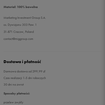
Materiał: 100% bawełna
Marketing Investment Group S.A.
os. Dywizjonu 303 Paw. 1
31-871 Cracow, Poland
contact@miggroup.com
Dostawa i płatność
Darmowa dostawa od 299,99 zł
Czas realizacji 1-5 dni roboczych
30 dni na zwrot
Sposoby płatności:
przelew zwykły