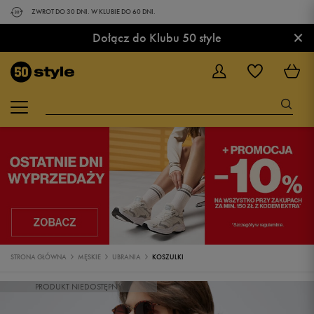
ZWROT DO 30 DNI. W KLUBIE DO 60 DNI.
×
Dołącz do Klubu 50 style
STRONA GŁÓWNA
MĘSKIE
UBRANIA
KOSZULKI
PRODUKT NIEDOSTĘPNY