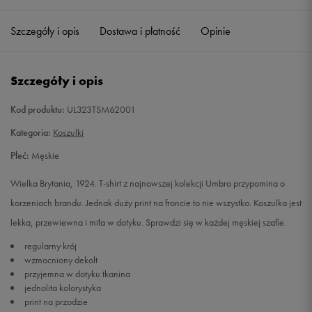
Szczegóły i opis
Dostawa i płatność
Opinie
M
Powiadom o dostępności
L
Powiadom o dostępności
Szczegóły i opis
XL
Powiadom o dostępności
Kod produktu:
UL323TSM62001
Kategoria:
Koszulki
XXL
Powiadom o dostępności
Płeć:
Męskie
Wielka Brytania, 1924. T-shirt z najnowszej kolekcji Umbro przypomina o
korzeniach brandu. Jednak duży print na froncie to nie wszystko. Koszulka jest
lekka, przewiewna i miła w dotyku. Sprawdzi się w każdej męskiej szafie.
regularny krój
wzmocniony dekolt
przyjemna w dotyku tkanina
jednolita kolorystyka
print na przodzie