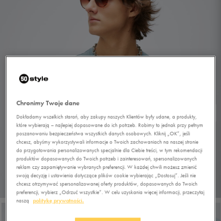
Chronimy Twoje dane
Dokładamy wszelkich starań, aby zakupy naszych Klientów były udane, a produkty,
które wybierają – najlepiej dopasowane do ich potrzeb. Robimy to jednak przy pełnym
poszanowaniu bezpieczeństwa wszystkich danych osobowych. Kliknij „OK”, jeśli
chcesz, abyśmy wykorzystywali informacje o Twoich zachowaniach na naszej stronie
do przygotowania personalizowanych specjalnie dla Ciebie treści, w tym rekomendacji
produktów dopasowanych do Twoich potrzeb i zainteresowań, spersonalizowanych
reklam czy zapamiętywanie wybranych preferencji. W każdej chwili możesz zmienić
swoją decyzję i ustawienia dotyczące plików cookie wybierając „Dostosuj”. Jeśli nie
chcesz otrzymywać spersonalizowanej oferty produktów, dopasowanych do Twoich
1/5
preferencji, wybierz „Odrzuć wszystkie”. W celu uzyskania więcej informacji, przeczytaj
naszą
politykę prywatności.