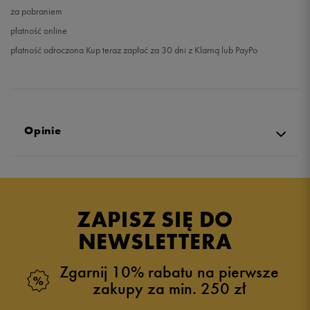
za pobraniem
płatność online
płatność odroczona Kup teraz zapłać za 30 dni z Klarną lub PayPo
Opinie
4.8
opinii klientów
21
z całego okresu
ZAPISZ SIĘ DO
zebranych i zweryfikowanych przez
NEWSLETTERA
Zgarnij 10% rabatu na pierwsze
zakupy za min. 250 zł
5
90%