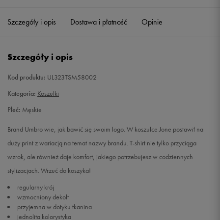
Szczegóły i opis
Dostawa i płatność
Opinie
M
Powiadom o dostępności
L
Powiadom o dostępności
Szczegóły i opis
XL
Powiadom o dostępności
Kod produktu:
UL323TSM58002
Kategoria:
Koszulki
XXL
Powiadom o dostępności
Płeć:
Męskie
Brand Umbro wie, jak bawić się swoim logo. W koszulce Jone postawił na
duży print z wariacją na temat nazwy brandu. T-shirt nie tylko przyciąga
wzrok, ale również daje komfort, jakiego potrzebujesz w codziennych
stylizacjach. Wrzuć do koszyka!
regularny krój
wzmocniony dekolt
przyjemna w dotyku tkanina
jednolita kolorystyka