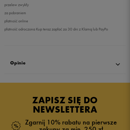
przelew zwykły
za pobraniem
płatność online
płatność odroczona Kup teraz zapłać za 30 dni z Klarną lub PayPo
Opinie
5.0
opinii klientów
20
z całego okresu
ZAPISZ SIĘ DO
zebranych i zweryfikowanych przez
NEWSLETTERA
Zgarnij 10% rabatu na pierwsze
zakupy za min. 250 zł