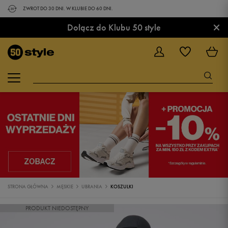
ZWROT DO 30 DNI. W KLUBIE DO 60 DNI.
×
Dołącz do Klubu 50 style
STRONA GŁÓWNA
MĘSKIE
UBRANIA
KOSZULKI
PRODUKT NIEDOSTĘPNY