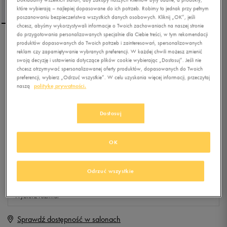
które wybierają – najlepiej dopasowane do ich potrzeb. Robimy to jednak przy pełnym
poszanowaniu bezpieczeństwa wszystkich danych osobowych. Kliknij „OK”, jeśli
chcesz, abyśmy wykorzystywali informacje o Twoich zachowaniach na naszej stronie
do przygotowania personalizowanych specjalnie dla Ciebie treści, w tym rekomendacji
produktów dopasowanych do Twoich potrzeb i zainteresowań, spersonalizowanych
UMBRO T-SHIRT JONE
reklam czy zapamiętywanie wybranych preferencji. W każdej chwili możesz zmienić
swoją decyzję i ustawienia dotyczące plików cookie wybierając „Dostosuj”. Jeśli nie
chcesz otrzymywać spersonalizowanej oferty produktów, dopasowanych do Twoich
preferencji, wybierz „Odrzuć wszystkie”. W celu uzyskania więcej informacji, przeczytaj
5.0
(
20
)
naszą
politykę prywatności.
29,99
zł
z Vat
+ 150 PKT W
KLUBIE 50 STYLE
Dostosuj
OK
Produkt niedostępny
Odrzuć wszystkie
Jeśli artykuł będzie ponownie dostępny, otrzymasz od nas powiadomienie.
Wybierz rozmiar
Sprawdź dostępność w salonach
S
Powiadom o dostępności