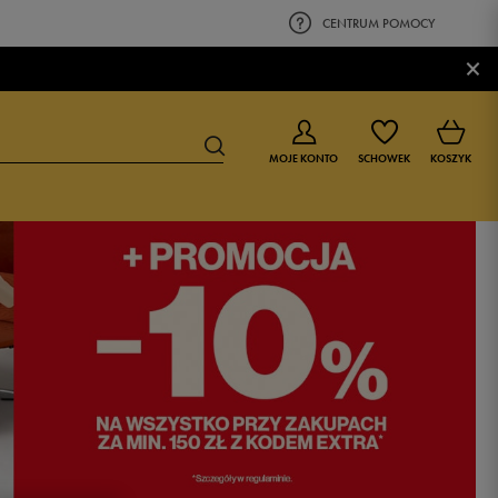
CENTRUM POMOCY
×
MOJE KONTO
SCHOWEK
KOSZYK
BUTY DLA CHŁOPCA
BUTY DLA DZIEWCZYNKI
0-4 lat
0-4 lat
4-8 lat
4-8 lat
9-16 lat
9-16 lat