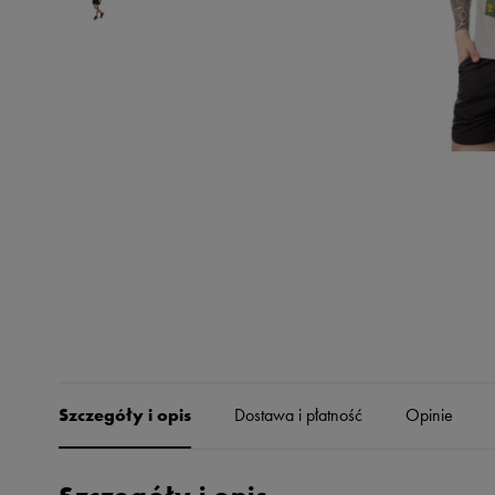
Skechers
Timberland
Umbro
Under Armour
Up8
U.S. Polo ASSN.
Vans
Szczegóły i opis
Dostawa i płatność
Opinie