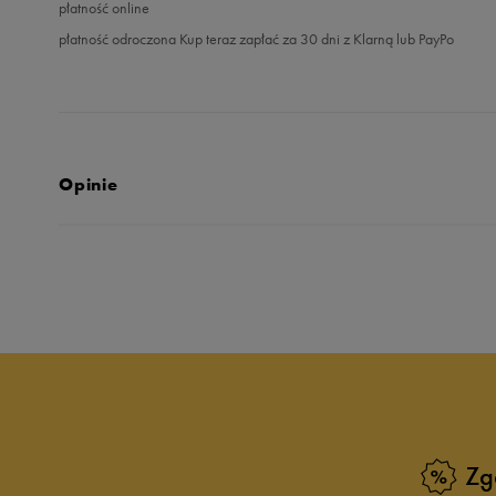
płatność online
płatność odroczona Kup teraz zapłać za 30 dni z Klarną lub PayPo
Opinie
Produkt nie posia
Zg