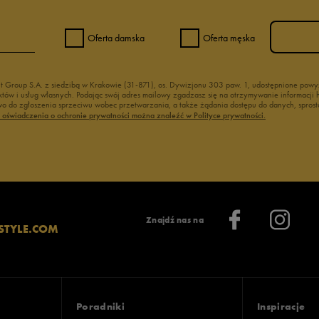
Oferta damska
Oferta męska
nt Group S.A. z siedzibą w Krakowie (31-871), os. Dywizjonu 303 paw. 1, udostępnione po
duktów i usług własnych. Podając swój adres mailowy zgadzasz się na otrzymywanie informacj
 do zgłoszenia sprzeciwu wobec przetwarzania, a także żądania dostępu do danych, sprost
ć oświadczenia o ochronie prywatności można znaleźć w Polityce prywatności.
Znajdź nas na
STYLE.COM
Poradniki
Inspiracje