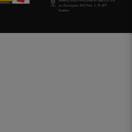
MARKETING INVESTMENT GROUP S.A.
os. Dywizjonu 303 Paw. 1, 31-871
Kraków