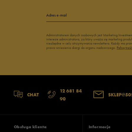
Adres e-mail
Administratorem danych osobowych jest Marketing Investme
interesie administratora, za który uważa się marketing pro
niezbędne w celu otrzymywania newslettera. Każdy ma prawo
prawo wniesienia skargi do organu nadzorczego.
Pełną treś
12 681 84
CHAT
SKLEP@50
90
Obsługa klienta
Informacje