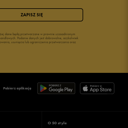
ZAPISZ SIĘ
wyżej dane będą przetwarzane w prawnie uzasadnionym
i handlowych. Podanie danych jest dobrowolne, aczkolwiek
owania, usunięcia lub ograniczenia przetwarzania oraz
Pobierz aplikację
O 50 style