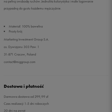
na pełną swobodę ruchów. Jednolita kolorystyka i małe logowanie
przypadną do gustu każdemu mężczyźnie.
Materiał: 100% bawełna
Prosty krój
Marketing Investment Group S.A.
os. Dywizjonu 303 Paw. 1
31-871 Cracow, Poland
contact@miggroup.com
Dostawa i płatność
Darmowa dostawa od 299,99 zł
Czas realizacji 1-5 dni roboczych
30 dni na zwrot