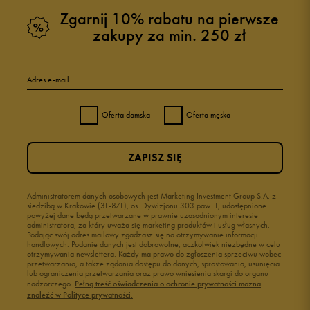
Zgarnij 10% rabatu na pierwsze
zakupy za min. 250 zł
Adres e-mail
Oferta damska
Oferta męska
ZAPISZ SIĘ
Administratorem danych osobowych jest Marketing Investment Group S.A. z
siedzibą w Krakowie (31-871), os. Dywizjonu 303 paw. 1, udostępnione
powyżej dane będą przetwarzane w prawnie uzasadnionym interesie
administratora, za który uważa się marketing produktów i usług własnych.
Podając swój adres mailowy zgadzasz się na otrzymywanie informacji
handlowych. Podanie danych jest dobrowolne, aczkolwiek niezbędne w celu
otrzymywania newslettera. Każdy ma prawo do zgłoszenia sprzeciwu wobec
przetwarzania, a także żądania dostępu do danych, sprostowania, usunięcia
lub ograniczenia przetwarzania oraz prawo wniesienia skargi do organu
nadzorczego.
Pełną treść oświadczenia o ochronie prywatności można
znaleźć w Polityce prywatności.