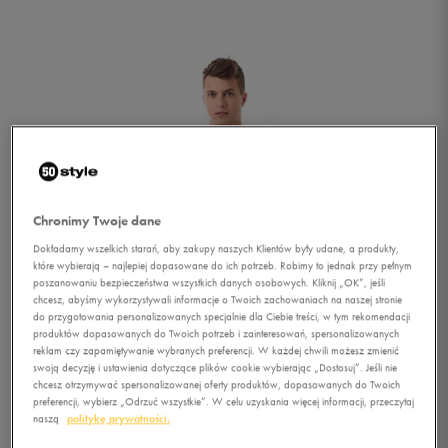
Chronimy Twoje dane
Dokładamy wszelkich starań, aby zakupy naszych Klientów były udane, a produkty,
które wybierają – najlepiej dopasowane do ich potrzeb. Robimy to jednak przy pełnym
poszanowaniu bezpieczeństwa wszystkich danych osobowych. Kliknij „OK”, jeśli
chcesz, abyśmy wykorzystywali informacje o Twoich zachowaniach na naszej stronie
do przygotowania personalizowanych specjalnie dla Ciebie treści, w tym rekomendacji
produktów dopasowanych do Twoich potrzeb i zainteresowań, spersonalizowanych
reklam czy zapamiętywanie wybranych preferencji. W każdej chwili możesz zmienić
swoją decyzję i ustawienia dotyczące plików cookie wybierając „Dostosuj”. Jeśli nie
1/4
chcesz otrzymywać spersonalizowanej oferty produktów, dopasowanych do Twoich
preferencji, wybierz „Odrzuć wszystkie”. W celu uzyskania więcej informacji, przeczytaj
naszą
politykę prywatności.