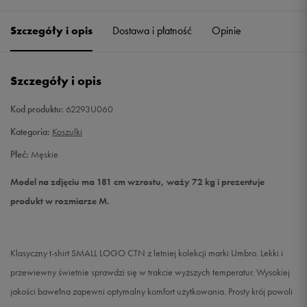
Szczegóły i opis
Dostawa i płatność
Opinie
M
Powiadom o dostępności
L
Powiadom o dostępności
Szczegóły i opis
XL
Powiadom o dostępności
Kod produktu:
62293U060
Kategoria:
Koszulki
XXL
Powiadom o dostępności
Płeć:
Męskie
Model na zdjęciu ma 181 cm wzrostu, waży 72 kg i prezentuje
produkt w rozmiarze M.
Klasyczny t-shirt SMALL LOGO CTN z letniej kolekcji marki Umbro. Lekki i
przewiewny świetnie sprawdzi się w trakcie wyższych temperatur. Wysokiej
jakości bawełna zapewni optymalny komfort użytkowania. Prosty krój powoli