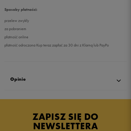
Sposoby płatności:
przelew zwykły
za pobraniem
płatność online
płatność odroczona Kup teraz zapłać za 30 dni z Klarną lub PayPo
Opinie
Produkt nie posiada recenzji
ZAPISZ SIĘ DO
NEWSLETTERA