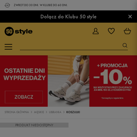
ZWROT DO 30 DNI. W KLUBIE DO 60 DNI.
×
Dołącz do Klubu 50 style
STRONA GŁÓWNA
MĘSKIE
UBRANIA
KOSZULKI
PRODUKT NIEDOSTĘPNY