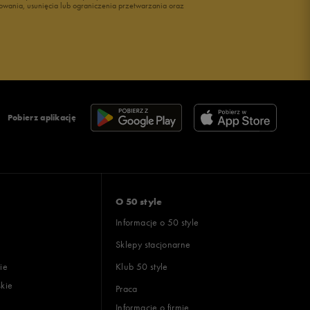
owania, usunięcia lub ograniczenia przetwarzania oraz
Pobierz aplikację
O 50 style
Informacje o 50 style
Sklepy stacjonarne
ie
Klub 50 style
skie
Praca
Informacje o firmie