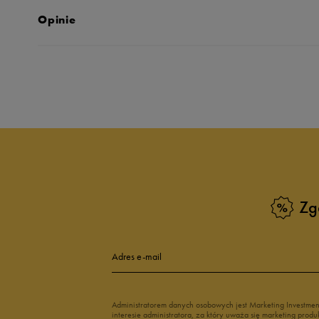
Opinie
Produkt nie posia
Zg
Adres e-mail
Administratorem danych osobowych jest Marketing Investme
interesie administratora, za który uważa się marketing pro