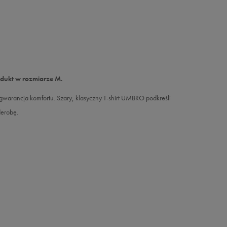
odukt w rozmiarze M.
arancja komfortu. Szary, klasyczny T-shirt UMBRO podkreśli
derobę.