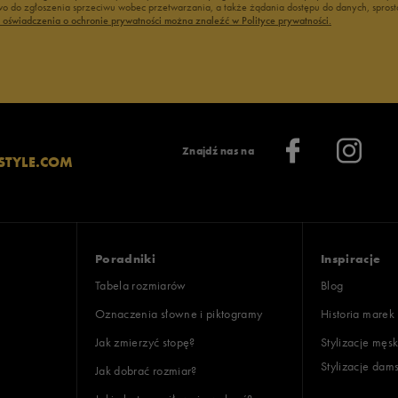
 do zgłoszenia sprzeciwu wobec przetwarzania, a także żądania dostępu do danych, sprost
ć oświadczenia o ochronie prywatności można znaleźć w Polityce prywatności.
Znajdź nas na
STYLE.COM
Poradniki
Inspiracje
Tabela rozmiarów
Blog
Oznaczenia słowne i piktogramy
Historia marek
Jak zmierzyć stopę?
Stylizacje męsk
Stylizacje dam
Jak dobrać rozmiar?