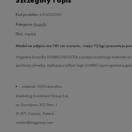
Szczegóły i opis
Kod produktu:
63143UCNH
Kategoria:
Koszulki
Płeć:
Męskie
Model na zdjęciu ma 181 cm wzrostu, waży 72 kg i prezentuje pr
Wygodna koszulka UMBRO VELOCITA z przepuszczalnego materiału to gw
sportową sylwetkę. Aplikacja z żółtym logo UMBRO ożywi sportową gar
Materiał: 100% bawełna
Marketing Investment Group S.A.
os. Dywizjonu 303 Paw. 1
31-871 Cracow, Poland
contact@miggroup.com