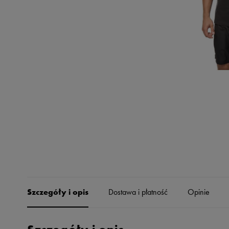
Skechers
Timberland
Umbro
Under Armour
Up8
U.S. Polo ASSN.
Vans
Szczegóły i opis
Dostawa i płatność
Opinie