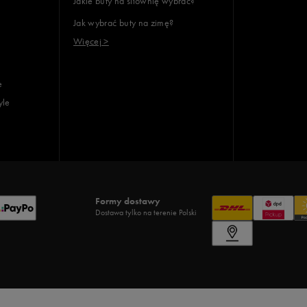
Jakie buty na siłownię wybrać?
Jak wybrać buty na zimę?
Więcej >
e
yle
Formy dostawy
Dostawa tylko na terenie Polski