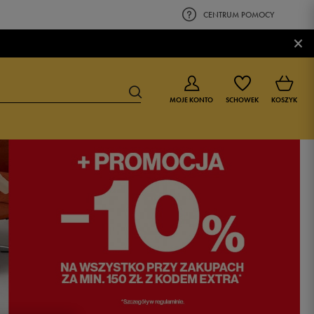
CENTRUM POMOCY
×
MOJE KONTO
SCHOWEK
KOSZYK
BUTY DLA CHŁOPCA
BUTY DLA DZIEWCZYNKI
0-4 lat
0-4 lat
4-8 lat
4-8 lat
9-16 lat
9-16 lat