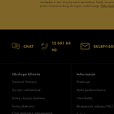
niezbędne w celu otrzymywania newslettera. Każdy ma prawo
prawo wniesienia skargi do organu nadzorczego.
Pełną treś
12 681 84
CHAT
SKLEP@50
90
Obsługa klienta
Informacje
Centrum Pomocy
Promocje
Zwroty i reklamacje
Karta podarunkowa
Formy i koszty dostawy
Newsletter
Formy płatności
Bezpieczne zakupy (SSL)
Czas realizacji zamówienia