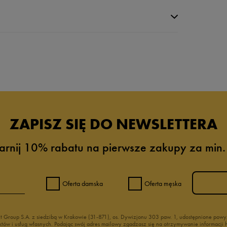
da recenzji
ZAPISZ SIĘ DO NEWSLETTERA
arnij 10% rabatu na pierwsze zakupy za min.
Oferta damska
Oferta męska
nt Group S.A. z siedzibą w Krakowie (31-871), os. Dywizjonu 303 paw. 1, udostępnione po
duktów i usług własnych. Podając swój adres mailowy zgadzasz się na otrzymywanie informacj