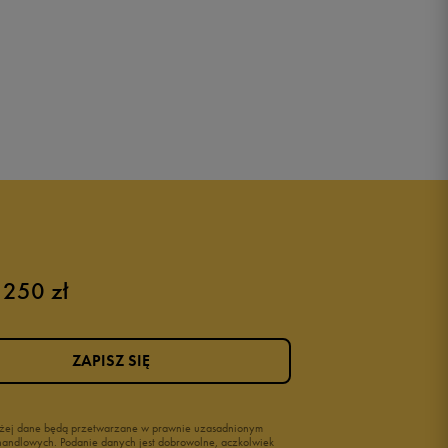
 250 zł
ZAPISZ SIĘ
wyżej dane będą przetwarzane w prawnie uzasadnionym
i handlowych. Podanie danych jest dobrowolne, aczkolwiek